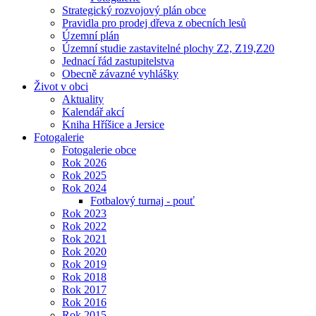
Strategický rozvojový plán obce
Pravidla pro prodej dřeva z obecních lesů
Územní plán
Územní studie zastavitelné plochy Z2, Z19,Z20
Jednací řád zastupitelstva
Obecně závazné vyhlášky
Život v obci
Aktuality
Kalendář akcí
Kniha Hříšice a Jersice
Fotogalerie
Fotogalerie obce
Rok 2026
Rok 2025
Rok 2024
Fotbalový turnaj - pouť
Rok 2023
Rok 2022
Rok 2021
Rok 2020
Rok 2019
Rok 2018
Rok 2017
Rok 2016
Rok 2015