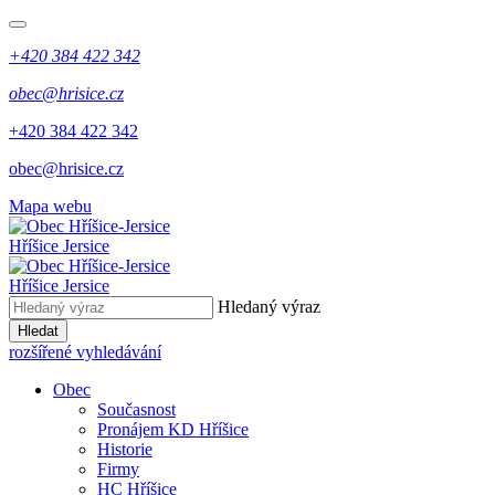
+420 384 422 342
obec@hrisice.cz
+420 384 422 342
obec@hrisice.cz
Mapa webu
Hříšice Jersice
Hříšice Jersice
Hledaný výraz
Hledat
rozšířené vyhledávání
Obec
Současnost
Pronájem KD Hříšice
Historie
Firmy
HC Hříšice