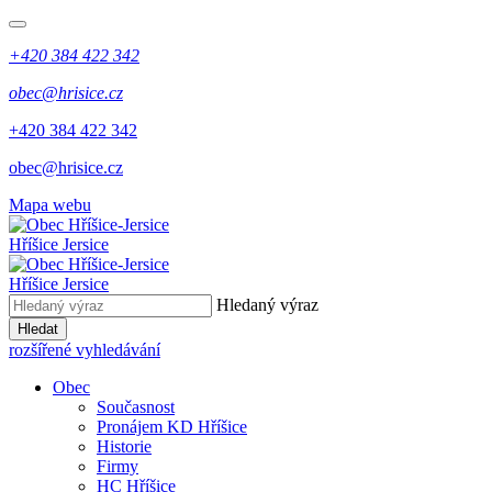
+420 384 422 342
obec@hrisice.cz
+420 384 422 342
obec@hrisice.cz
Mapa webu
Hříšice Jersice
Hříšice Jersice
Hledaný výraz
Hledat
rozšířené vyhledávání
Obec
Současnost
Pronájem KD Hříšice
Historie
Firmy
HC Hříšice