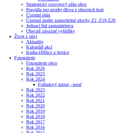
Strategický rozvojový plán obce
Pravidla pro prodej dřeva z obecních lesů
Územní plán
Územní studie zastavitelné plochy Z2, Z19,Z20
Jednací řád zastupitelstva
Obecně závazné vyhlášky
Život v obci
Aktuality
Kalendář akcí
Kniha Hříšice a Jersice
Fotogalerie
Fotogalerie obce
Rok 2026
Rok 2025
Rok 2024
Fotbalový turnaj - pouť
Rok 2023
Rok 2022
Rok 2021
Rok 2020
Rok 2019
Rok 2018
Rok 2017
Rok 2016
Rok 2015