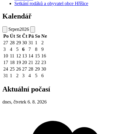
Setkání rodáků a obyvatel obce Hříšice
Kalendář
Srpen
2026
Po
Út
St
Čt
Pá
So
Ne
27
28
29
30
31
1
2
3
4
5
6
7
8
9
10
11
12
13
14
15
16
17
18
19
20
21
22
23
24
25
26
27
28
29
30
31
1
2
3
4
5
6
Aktuální počasí
dnes, čtvrtek 6. 8. 2026