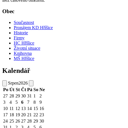
Bez časového omezení.
Obec
Současnost
Pronájem KD Hříšice
Historie
Firmy
HC Hříšice
Životní situace
Knihovna
MŠ Hříšice
Kalendář
Srpen
2026
Po
Út
St
Čt
Pá
So
Ne
27
28
29
30
31
1
2
3
4
5
6
7
8
9
10
11
12
13
14
15
16
17
18
19
20
21
22
23
24
25
26
27
28
29
30
31
1
2
3
4
5
6