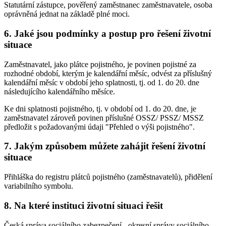
Statutární zástupce, pověřený zaměstnanec zaměstnavatele, osoba
oprávněná jednat na základě plné moci.
6. Jaké jsou podmínky a postup pro řešení životní
situace
Zaměstnavatel, jako plátce pojistného, je povinen pojistné za
rozhodné období, kterým je kalendářní měsíc, odvést za příslušný
kalendářní měsíc v období jeho splatnosti, tj. od 1. do 20. dne
následujícího kalendářního měsíce.
Ke dni splatnosti pojistného, tj. v období od 1. do 20. dne, je
zaměstnavatel zároveň povinen příslušné OSSZ/ PSSZ/ MSSZ
předložit s požadovanými údaji "Přehled o výši pojistného".
7. Jakým způsobem můžete zahájit řešení životní
situace
Přihláška do registru plátců pojistného (zaměstnavatelů), přidělení
variabilního symbolu.
8. Na které instituci životní situaci řešit
Česká správa sociálního zabezpečení - okresní správy sociálního