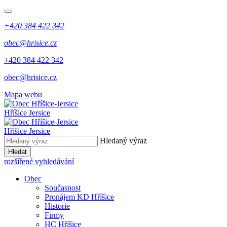
+420 384 422 342
obec@hrisice.cz
+420 384 422 342
obec@hrisice.cz
Mapa webu
Hříšice Jersice
Hříšice Jersice
Hledaný výraz
Hledat
rozšířené vyhledávání
Obec
Současnost
Pronájem KD Hříšice
Historie
Firmy
HC Hříšice