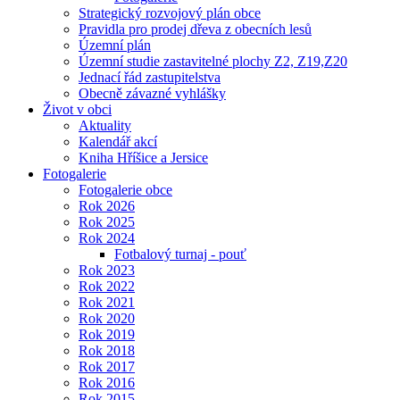
Strategický rozvojový plán obce
Pravidla pro prodej dřeva z obecních lesů
Územní plán
Územní studie zastavitelné plochy Z2, Z19,Z20
Jednací řád zastupitelstva
Obecně závazné vyhlášky
Život v obci
Aktuality
Kalendář akcí
Kniha Hříšice a Jersice
Fotogalerie
Fotogalerie obce
Rok 2026
Rok 2025
Rok 2024
Fotbalový turnaj - pouť
Rok 2023
Rok 2022
Rok 2021
Rok 2020
Rok 2019
Rok 2018
Rok 2017
Rok 2016
Rok 2015