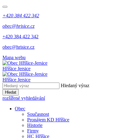
+420 384 422 342
obec@hrisice.cz
+420 384 422 342
obec@hrisice.cz
Mapa webu
Hříšice Jersice
Hříšice Jersice
Hledaný výraz
Hledat
rozšířené vyhledávání
Obec
Současnost
Pronájem KD Hříšice
Historie
Firmy
HC Hříšice