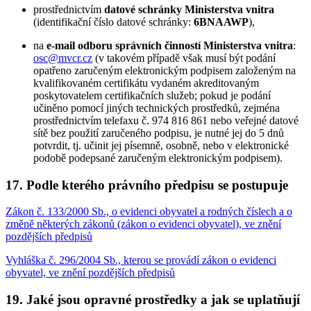
prostřednictvím
datové schránky Ministerstva vnitra
(identifikační číslo datové schránky:
6BNAAWP
),
na
e-mail odboru správních činností Ministerstva vnitra
:
osc@mvcr.cz
(v takovém případě však musí být podání
opatřeno zaručeným elektronickým podpisem založeným na
kvalifikovaném certifikátu vydaném akreditovaným
poskytovatelem certifikačních služeb; pokud je podání
učiněno pomocí jiných technických prostředků, zejména
prostřednictvím telefaxu č. 974 816 861 nebo veřejné datové
sítě bez použití zaručeného podpisu, je nutné jej do 5 dnů
potvrdit, tj. učinit jej písemně, osobně, nebo v elektronické
podobě podepsané zaručeným elektronickým podpisem).
17. Podle kterého právního předpisu se postupuje
Zákon č. 133/2000 Sb., o evidenci obyvatel a rodných číslech a o
změně některých zákonů (zákon o evidenci obyvatel), ve znění
pozdějších předpisů
Vyhláška č. 296/2004 Sb., kterou se provádí zákon o evidenci
obyvatel, ve znění pozdějších předpisů
19. Jaké jsou opravné prostředky a jak se uplatňují