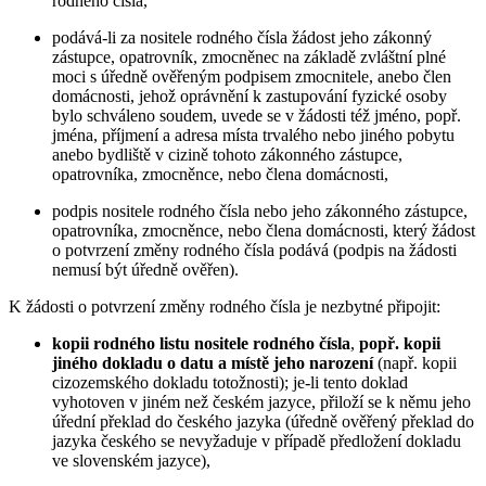
rodného čísla,
podává-li za nositele rodného čísla žádost jeho zákonný
zástupce, opatrovník, zmocněnec na základě zvláštní plné
moci s úředně ověřeným podpisem zmocnitele, anebo člen
domácnosti, jehož oprávnění k zastupování fyzické osoby
bylo schváleno soudem, uvede se v žádosti též jméno, popř.
jména, příjmení a adresa místa trvalého nebo jiného pobytu
anebo bydliště v cizině tohoto zákonného zástupce,
opatrovníka, zmocněnce, nebo člena domácnosti,
podpis nositele rodného čísla nebo jeho zákonného zástupce,
opatrovníka, zmocněnce, nebo člena domácnosti, který žádost
o potvrzení změny rodného čísla podává (podpis na žádosti
nemusí být úředně ověřen).
K žádosti o potvrzení změny rodného čísla je nezbytné připojit:
kopii rodného listu nositele rodného čísla
,
popř. kopii
jiného dokladu o datu a místě jeho narození
(např. kopii
cizozemského dokladu totožnosti); je-li tento doklad
vyhotoven v jiném než českém jazyce, přiloží se k němu jeho
úřední překlad do českého jazyka (úředně ověřený překlad do
jazyka českého se nevyžaduje v případě předložení dokladu
ve slovenském jazyce),