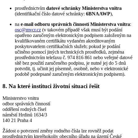
prostřednictvím
datové schránky Ministerstva vnitra
(identifikační číslo datové schránky:
6BNAAWP
),
na
e-mail odboru správních činností Ministerstva vnitra
:
osc@mvcr.cz
(v takovém případě však musí být podání
opatřeno zaručeným elektronickým podpisem založeným na
kvalifikovaném certifikátu vydaném akreditovaným
poskytovatelem certifikačních služeb; pokud je podání
učiněno pomocí jiných technických prostředků, zejména
prostřednictvím telefaxu č. 974 816 861 nebo veřejné datové
sítě bez použití zaručeného podpisu, je nutné jej do 5 dnů
potvrdit, tj. učinit jej písemně, osobně, nebo v elektronické
podobě podepsané zaručeným elektronickým podpisem).
8. Na které instituci životní situaci řešit
Ministerstvo vnitra
odbor správních činností
oddělení rodných čísel
náměstí Hrdinů 1634/3
140 21 Praha 4
Žádost o potvrzení změny rodného čísla lze rovněž podat
prostřednictvím kteréhokoliv obecního úřadu na území České