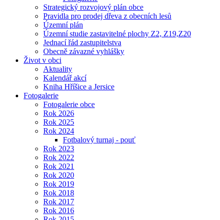
Strategický rozvojový plán obce
Pravidla pro prodej dřeva z obecních lesů
Územní plán
Územní studie zastavitelné plochy Z2, Z19,Z20
Jednací řád zastupitelstva
Obecně závazné vyhlášky
Život v obci
Aktuality
Kalendář akcí
Kniha Hříšice a Jersice
Fotogalerie
Fotogalerie obce
Rok 2026
Rok 2025
Rok 2024
Fotbalový turnaj - pouť
Rok 2023
Rok 2022
Rok 2021
Rok 2020
Rok 2019
Rok 2018
Rok 2017
Rok 2016
Rok 2015