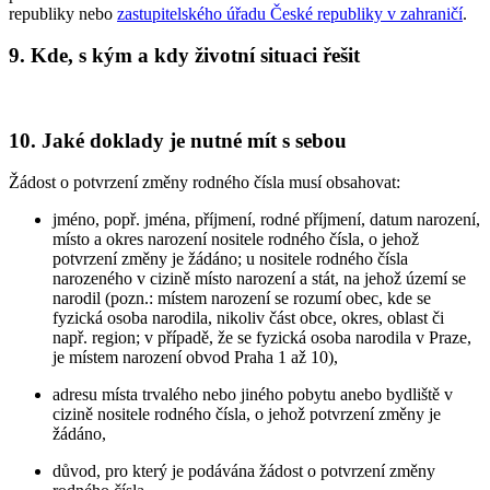
republiky nebo
zastupitelského úřadu České republiky v zahraničí
.
9. Kde, s kým a kdy životní situaci řešit
10. Jaké doklady je nutné mít s sebou
Žádost o potvrzení změny rodného čísla musí obsahovat:
jméno, popř. jména, příjmení, rodné příjmení, datum narození,
místo a okres narození nositele rodného čísla, o jehož
potvrzení změny je žádáno; u nositele rodného čísla
narozeného v cizině místo narození a stát, na jehož území se
narodil (pozn.: místem narození se rozumí obec, kde se
fyzická osoba narodila, nikoliv část obce, okres, oblast či
např. region; v případě, že se fyzická osoba narodila v Praze,
je místem narození obvod Praha 1 až 10),
adresu místa trvalého nebo jiného pobytu anebo bydliště v
cizině nositele rodného čísla, o jehož potvrzení změny je
žádáno,
důvod, pro který je podávána žádost o potvrzení změny