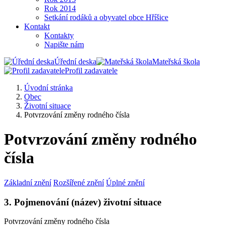
Rok 2014
Setkání rodáků a obyvatel obce Hříšice
Kontakt
Kontakty
Napište nám
Úřední deska
Mateřská škola
Profil zadavatele
Úvodní stránka
Obec
Životní situace
Potvrzování změny rodného čísla
Potvrzování změny rodného
čísla
Základní znění
Rozšířené znění
Úplné znění
3. Pojmenování (název) životní situace
Potvrzování změny rodného čísla