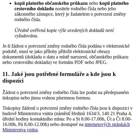
kopii platného občanského průkazu
nebo
kopii platného
cestovního dokladu
nositele rodného čísla nebo jeho
zákonného zástupce, který je žadatelem o potvrzení změny
rodného čísla.
Úředně ověřená kopie výše uvedených dokladů není
vyžadována
.
Je-li žádost o potvrzení změny rodného čísla podána v elektronické
podobě, musí se jako přílohy přiložit elektronické obrazy
dokumentů (dokladu o datu a místě narození, občanského průkazu
nebo cestovního dokladu) ve formátu PDF nebo JPEG.
11. Jaké jsou potřebné formuláře a kde jsou k
dispozici
Žádost o potvrzení změny rodného čísla lze podat na předepsaném
tiskopisu nebo jinou volnou písemnou formou.
Tiskopisy žádostí o potvrzení změny rodného čísla jsou k dispozici v
budově Ministerstva vnitra (náměstí Hrdinů 1634/3, 140 21 Praha 4,
úřední hodiny kontaktního místa: Po a St 8.00-17.00h, Út a Čt 8.00-
16.00h, Pá 8.00-12.00h) nebo dostupné na
internetových stránkách
Ministerstva vnitra
.