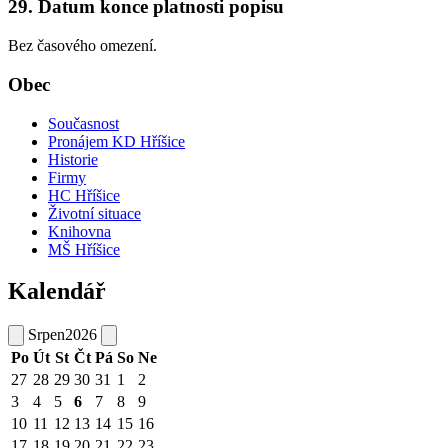
29. Datum konce platnosti popisu
Bez časového omezení.
Obec
Současnost
Pronájem KD Hříšice
Historie
Firmy
HC Hříšice
Životní situace
Knihovna
MŠ Hříšice
Kalendář
Srpen
2026
Po
Út
St
Čt
Pá
So
Ne
27
28
29
30
31
1
2
3
4
5
6
7
8
9
10
11
12
13
14
15
16
17
18
19
20
21
22
23