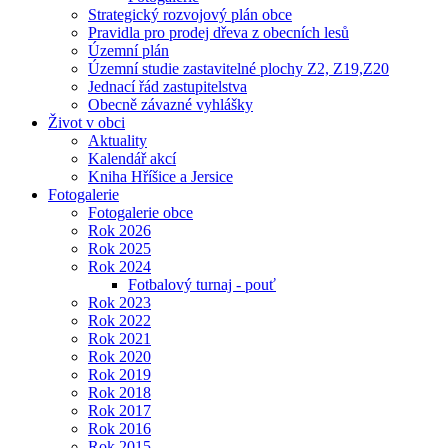
Strategický rozvojový plán obce
Pravidla pro prodej dřeva z obecních lesů
Územní plán
Územní studie zastavitelné plochy Z2, Z19,Z20
Jednací řád zastupitelstva
Obecně závazné vyhlášky
Život v obci
Aktuality
Kalendář akcí
Kniha Hříšice a Jersice
Fotogalerie
Fotogalerie obce
Rok 2026
Rok 2025
Rok 2024
Fotbalový turnaj - pouť
Rok 2023
Rok 2022
Rok 2021
Rok 2020
Rok 2019
Rok 2018
Rok 2017
Rok 2016
Rok 2015