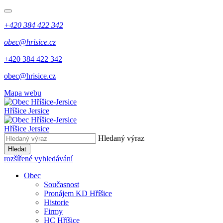
+420 384 422 342
obec@hrisice.cz
+420 384 422 342
obec@hrisice.cz
Mapa webu
Hříšice Jersice
Hříšice Jersice
Hledaný výraz
Hledat
rozšířené vyhledávání
Obec
Současnost
Pronájem KD Hříšice
Historie
Firmy
HC Hříšice