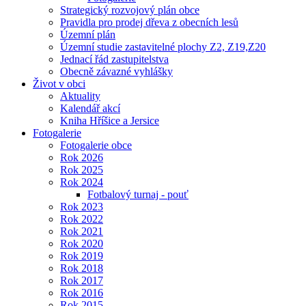
Strategický rozvojový plán obce
Pravidla pro prodej dřeva z obecních lesů
Územní plán
Územní studie zastavitelné plochy Z2, Z19,Z20
Jednací řád zastupitelstva
Obecně závazné vyhlášky
Život v obci
Aktuality
Kalendář akcí
Kniha Hříšice a Jersice
Fotogalerie
Fotogalerie obce
Rok 2026
Rok 2025
Rok 2024
Fotbalový turnaj - pouť
Rok 2023
Rok 2022
Rok 2021
Rok 2020
Rok 2019
Rok 2018
Rok 2017
Rok 2016
Rok 2015