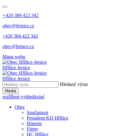
+420 384 422 342
obec@hrisice.cz
+420 384 422 342
obec@hrisice.cz
Mapa webu
Hříšice Jersice
Hříšice Jersice
Hledaný výraz
Hledat
rozšířené vyhledávání
Obec
Současnost
Pronájem KD Hříšice
Historie
Firmy
HC Hříšice