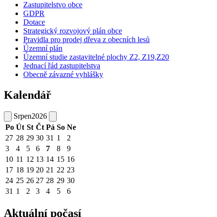
Zastupitelstvo obce
GDPR
Dotace
Strategický rozvojový plán obce
Pravidla pro prodej dřeva z obecních lesů
Územní plán
Územní studie zastavitelné plochy Z2, Z19,Z20
Jednací řád zastupitelstva
Obecně závazné vyhlášky
Kalendář
Srpen
2026
Po
Út
St
Čt
Pá
So
Ne
27
28
29
30
31
1
2
3
4
5
6
7
8
9
10
11
12
13
14
15
16
17
18
19
20
21
22
23
24
25
26
27
28
29
30
31
1
2
3
4
5
6
Aktuální počasí