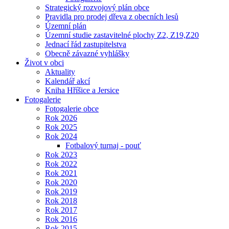
Strategický rozvojový plán obce
Pravidla pro prodej dřeva z obecních lesů
Územní plán
Územní studie zastavitelné plochy Z2, Z19,Z20
Jednací řád zastupitelstva
Obecně závazné vyhlášky
Život v obci
Aktuality
Kalendář akcí
Kniha Hříšice a Jersice
Fotogalerie
Fotogalerie obce
Rok 2026
Rok 2025
Rok 2024
Fotbalový turnaj - pouť
Rok 2023
Rok 2022
Rok 2021
Rok 2020
Rok 2019
Rok 2018
Rok 2017
Rok 2016
Rok 2015