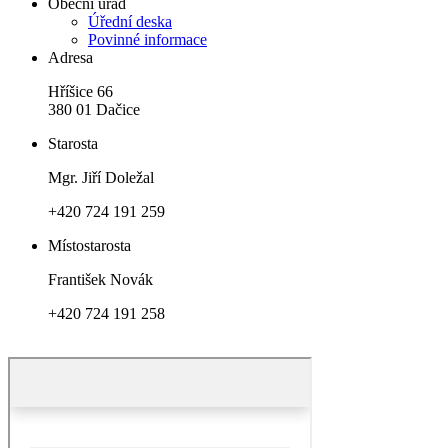
Obecní úřad
Úřední deska
Povinné informace
Adresa
Hříšice 66
380 01 Dačice
Starosta
Mgr. Jiří Doležal
+420 724 191 259
Místostarosta
František Novák
+420 724 191 258