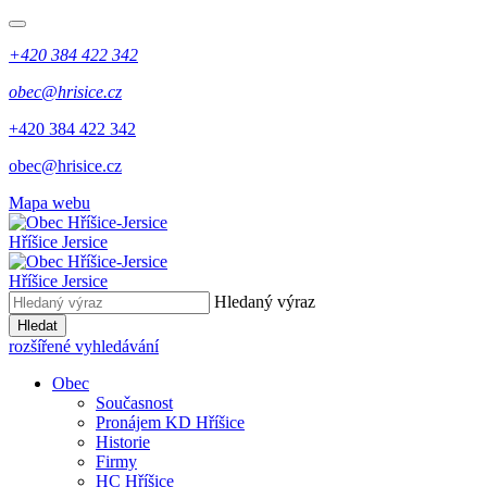
+420 384 422 342
obec@hrisice.cz
+420 384 422 342
obec@hrisice.cz
Mapa webu
Hříšice Jersice
Hříšice Jersice
Hledaný výraz
Hledat
rozšířené vyhledávání
Obec
Současnost
Pronájem KD Hříšice
Historie
Firmy
HC Hříšice