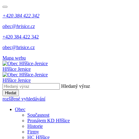
+420 384 422 342
obec@hrisice.cz
+420 384 422 342
obec@hrisice.cz
Mapa webu
Hříšice Jersice
Hříšice Jersice
Hledaný výraz
Hledat
rozšířené vyhledávání
Obec
Současnost
Pronájem KD Hříšice
Historie
Firmy
HC Hříšice