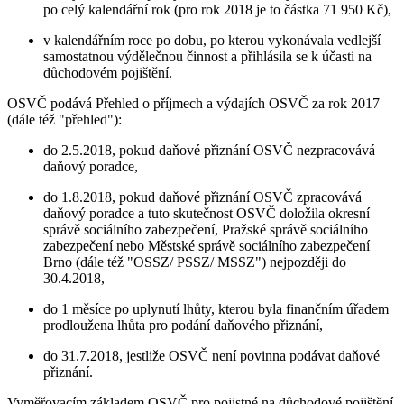
po celý kalendářní rok (pro rok 2018 je to částka 71 950 Kč),
v kalendářním roce po dobu, po kterou vykonávala vedlejší
samostatnou výdělečnou činnost a přihlásila se k účasti na
důchodovém pojištění.
OSVČ podává Přehled o příjmech a výdajích OSVČ za rok 2017
(dále též "přehled"):
do 2.5.2018, pokud daňové přiznání OSVČ nezpracovává
daňový poradce,
do 1.8.2018, pokud daňové přiznání OSVČ zpracovává
daňový poradce a tuto skutečnost OSVČ doložila okresní
správě sociálního zabezpečení, Pražské správě sociálního
zabezpečení nebo Městské správě sociálního zabezpečení
Brno (dále též "OSSZ/ PSSZ/ MSSZ") nejpozději do
30.4.2018,
do 1 měsíce po uplynutí lhůty, kterou byla finančním úřadem
prodloužena lhůta pro podání daňového přiznání,
do 31.7.2018, jestliže OSVČ není povinna podávat daňové
přiznání.
Vyměřovacím základem OSVČ pro pojistné na důchodové pojištění