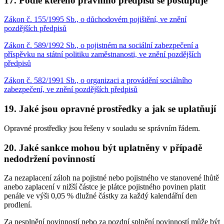
17. Podle kterého právního předpisu se postupuje
Zákon č. 155/1995 Sb., o důchodovém pojištění, ve znění
pozdějších předpisů
Zákon č. 589/1992 Sb., o pojistném na sociální zabezpečení a
příspěvku na státní politiku zaměstnanosti, ve znění pozdějších
předpisů
Zákon č. 582/1991 Sb., o organizaci a provádění sociálního
zabezpečení, ve znění pozdějších předpisů
19. Jaké jsou opravné prostředky a jak se uplatňují
Opravné prostředky jsou řešeny v souladu se správním řádem.
20. Jaké sankce mohou být uplatněny v případě
nedodržení povinností
Za nezaplacení záloh na pojistné nebo pojistného ve stanovené lhůtě
anebo zaplacení v nižší částce je plátce pojistného povinen platit
penále ve výši 0,05 % dlužné částky za každý kalendářní den
prodlení.
Za nesplnění povinností nebo za pozdní splnění povinností může být