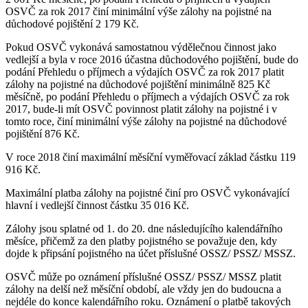
OSVČ za rok 2017 činí minimální výše zálohy na pojistné na
důchodové pojištění 2 179 Kč.
Pokud OSVČ vykonává samostatnou výdělečnou činnost jako
vedlejší a byla v roce 2016 účastna důchodového pojištění, bude do
podání Přehledu o příjmech a výdajích OSVČ za rok 2017 platit
zálohy na pojistné na důchodové pojištění minimálně 825 Kč
měsíčně, po podání Přehledu o příjmech a výdajích OSVČ za rok
2017, bude-li mít OSVČ povinnost platit zálohy na pojistné i v
tomto roce, činí minimální výše zálohy na pojistné na důchodové
pojištění 876 Kč.
V roce 2018 činí maximální měsíční vyměřovací základ částku 119
916 Kč.
Maximální platba zálohy na pojistné činí pro OSVČ vykonávající
hlavní i vedlejší činnost částku 35 016 Kč.
Zálohy jsou splatné od 1. do 20. dne následujícího kalendářního
měsíce, přičemž za den platby pojistného se považuje den, kdy
dojde k připsání pojistného na účet příslušné OSSZ/ PSSZ/ MSSZ.
OSVČ může po oznámení příslušné OSSZ/ PSSZ/ MSSZ platit
zálohy na delší než měsíční období, ale vždy jen do budoucna a
nejdéle do konce kalendářního roku. Oznámení o platbě takových