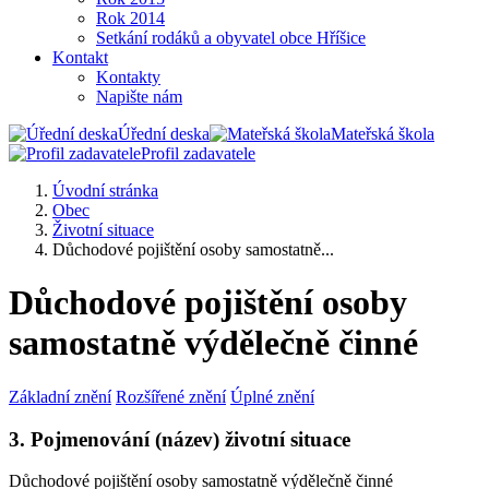
Rok 2014
Setkání rodáků a obyvatel obce Hříšice
Kontakt
Kontakty
Napište nám
Úřední deska
Mateřská škola
Profil zadavatele
Úvodní stránka
Obec
Životní situace
Důchodové pojištění osoby samostatně...
Důchodové pojištění osoby
samostatně výdělečně činné
Základní znění
Rozšířené znění
Úplné znění
3. Pojmenování (název) životní situace
Důchodové pojištění osoby samostatně výdělečně činné