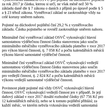
za rok 2017 je částka, kterou si určí, ne však méně než 50 %
základu daně dle § 7 zákona o daních z příjmů po úpravě podle § 5
a § 23 téhož zákona. Vyměřovací základ se zaokrouhluje vždy na
celé koruny směrem nahoru.
Pojistné na důchodové pojištění činí 29,2 % z vyměřovacího
základu. Částka pojistného se rovněž zaokrouhluje směrem nahoru.
Minimálně činí vyměřovací základ OSVČ vykonávající hlavní
samostatnou výdělečnou činnost částku stanovenou jako součin
minimálního měsíčního vyměřovacího základu platného v roce 2017
pro výkon hlavní činnosti, tj. 7 058 Kč a počtu kalendářních měsíců
výkonu hlavní samostatné výdělečné činnosti.
Minimálně činí vyměřovací základ OSVČ vykonávající vedlejší
samostatnou výdělečnou činnost částku stanovenou jako součin
minimálního měsíčního vyměřovacího základu platného v roce 2017
pro vedlejší činnost, tj. 2 824 Kč a počtu kalendářních měsíců
výkonu vedlejší samostatné výdělečné činnosti.
Povinnost platit pojistné má vždy OSVČ vykonávající hlavní
činnost, OSVČ vykonávající vedlejší činnost jen v případě, že její
daňový základ v roce 2017 dosáhl rozhodné částky (67 756 Kč pro
12 kalendářních měsíců), nebo se k tomuto pojištění přihlásí; za
každý měsíc, ve kterém nebyla vykonávána vedlejší samostatná