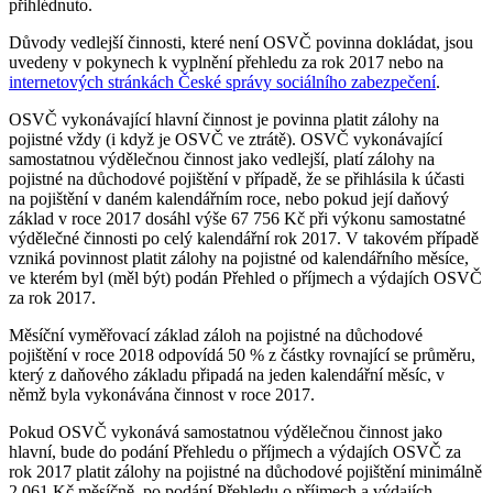
přihlédnuto.
Důvody vedlejší činnosti, které není OSVČ povinna dokládat, jsou
uvedeny v pokynech k vyplnění přehledu za rok 2017 nebo na
internetových stránkách České správy sociálního zabezpečení
.
OSVČ vykonávající hlavní činnost je povinna platit zálohy na
pojistné vždy (i když je OSVČ ve ztrátě). OSVČ vykonávající
samostatnou výdělečnou činnost jako vedlejší, platí zálohy na
pojistné na důchodové pojištění v případě, že se přihlásila k účasti
na pojištění v daném kalendářním roce, nebo pokud její daňový
základ v roce 2017 dosáhl výše 67 756 Kč při výkonu samostatné
výdělečné činnosti po celý kalendářní rok 2017. V takovém případě
vzniká povinnost platit zálohy na pojistné od kalendářního měsíce,
ve kterém byl (měl být) podán Přehled o příjmech a výdajích OSVČ
za rok 2017.
Měsíční vyměřovací základ záloh na pojistné na důchodové
pojištění v roce 2018 odpovídá 50 % z částky rovnající se průměru,
který z daňového základu připadá na jeden kalendářní měsíc, v
němž byla vykonávána činnost v roce 2017.
Pokud OSVČ vykonává samostatnou výdělečnou činnost jako
hlavní, bude do podání Přehledu o příjmech a výdajích OSVČ za
rok 2017 platit zálohy na pojistné na důchodové pojištění minimálně
2 061 Kč měsíčně, po podání Přehledu o příjmech a výdajích