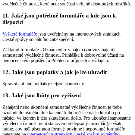
výdělečné činnosti, které není součástí veřejně dostupných rejstříků.
11. Jaké jsou potřebné formuláře a kde jsou k
dispozici
Veškeré formuláře
jsou uveřejněny na internetových stránkách
České správy sociálního zabezpečení.
Základní formuláře - Oznámení o zahájení (znovuzahájení)
samostatné výdělečné činnosti, Přihláška k dobrovolné účasti na
nemocenském pojištění a Přehled o příjmech a výdajích.
12. Jaké jsou poplatky a jak je lze uhradit
Správní ani jiné poplatky nejsou stanoveny.
13. Jaké jsou lhůty pro vyřízení
Zahájení nebo ukončení samostatné výdělečné činnosti je třeba
oznámit do osmého dne kalendářního měsíce následujícího po
měsíci, ve kterém k této skutečnosti došlo. Pro ukončení samostatné
výdělečné činnosti není stanoven předepsaný formulář (je však
nutné, aby měl písemnou formu); povinné i nepovinné formuláře
naleznete na
internetových stránkách České správy sociálního