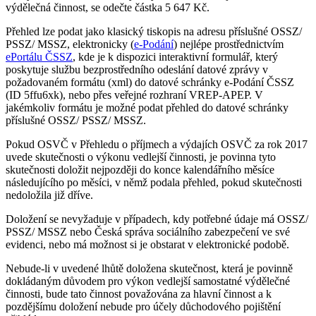
výdělečná činnost, se odečte částka 5 647 Kč.
Přehled lze podat jako klasický tiskopis na adresu příslušné OSSZ/
PSSZ/ MSSZ, elektronicky (
e-Podání
) nejlépe prostřednictvím
ePortálu ČSSZ
, kde je k dispozici interaktivní formulář, který
poskytuje službu bezprostředního odeslání datové zprávy v
požadovaném formátu (xml) do datové schránky e-Podání ČSSZ
(ID 5ffu6xk), nebo přes veřejné rozhraní VREP-APEP. V
jakémkoliv formátu je možné podat přehled do datové schránky
příslušné OSSZ/ PSSZ/ MSSZ.
Pokud OSVČ v Přehledu o příjmech a výdajích OSVČ za rok 2017
uvede skutečnosti o výkonu vedlejší činnosti, je povinna tyto
skutečnosti doložit nejpozději do konce kalendářního měsíce
následujícího po měsíci, v němž podala přehled, pokud skutečnosti
nedoložila již dříve.
Doložení se nevyžaduje v případech, kdy potřebné údaje má OSSZ/
PSSZ/ MSSZ nebo Česká správa sociálního zabezpečení ve své
evidenci, nebo má možnost si je obstarat v elektronické podobě.
Nebude-li v uvedené lhůtě doložena skutečnost, která je povinně
dokládaným důvodem pro výkon vedlejší samostatné výdělečné
činnosti, bude tato činnost považována za hlavní činnost a k
pozdějšímu doložení nebude pro účely důchodového pojištění