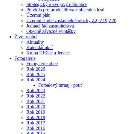
Strategický rozvojový plán obce
Pravidla pro prodej dřeva z obecních lesů
Územní plán
Územní studie zastavitelné plochy Z2, Z19,Z20
Jednací řád zastupitelstva
Obecně závazné vyhlášky
Život v obci
Aktuality
Kalendář akcí
Kniha Hříšice a Jersice
Fotogalerie
Fotogalerie obce
Rok 2026
Rok 2025
Rok 2024
Fotbalový turnaj - pouť
Rok 2023
Rok 2022
Rok 2021
Rok 2020
Rok 2019
Rok 2018
Rok 2017
Rok 2016
Rok 2015