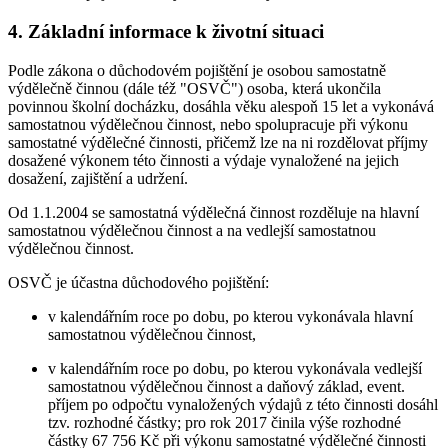
4. Základní informace k životní situaci
Podle zákona o důchodovém pojištění je osobou samostatně
výdělečně činnou (dále též "OSVČ") osoba, která ukončila
povinnou školní docházku, dosáhla věku alespoň 15 let a vykonává
samostatnou výdělečnou činnost, nebo spolupracuje při výkonu
samostatné výdělečné činnosti, přičemž lze na ni rozdělovat příjmy
dosažené výkonem této činnosti a výdaje vynaložené na jejich
dosažení, zajištění a udržení.
Od 1.1.2004 se samostatná výdělečná činnost rozděluje na hlavní
samostatnou výdělečnou činnost a na vedlejší samostatnou
výdělečnou činnost.
OSVČ je účastna důchodového pojištění:
v kalendářním roce po dobu, po kterou vykonávala hlavní
samostatnou výdělečnou činnost,
v kalendářním roce po dobu, po kterou vykonávala vedlejší
samostatnou výdělečnou činnost a daňový základ, event.
příjem po odpočtu vynaložených výdajů z této činnosti dosáhl
tzv. rozhodné částky; pro rok 2017 činila výše rozhodné
částky 67 756 Kč při výkonu samostatné výdělečné činnosti