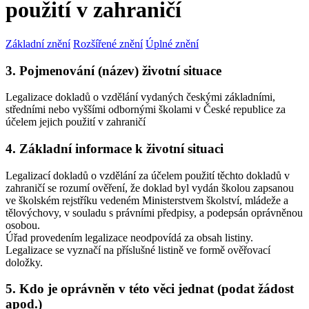
použití v zahraničí
Základní znění
Rozšířené znění
Úplné znění
3. Pojmenování (název) životní situace
Legalizace dokladů o vzdělání vydaných českými základními,
středními nebo vyššími odbornými školami v České republice za
účelem jejich použití v zahraničí
4. Základní informace k životní situaci
Legalizací dokladů o vzdělání za účelem použití těchto dokladů v
zahraničí se rozumí ověření, že doklad byl vydán školou zapsanou
ve školském rejstříku vedeném Ministerstvem školství, mládeže a
tělovýchovy, v souladu s právními předpisy, a podepsán oprávněnou
osobou.
Úřad provedením legalizace neodpovídá za obsah listiny.
Legalizace se vyznačí na příslušné listině ve formě ověřovací
doložky.
5. Kdo je oprávněn v této věci jednat (podat žádost
apod.)