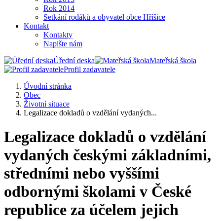
Rok 2014
Setkání rodáků a obyvatel obce Hříšice
Kontakt
Kontakty
Napište nám
Úřední deska
Mateřská škola
Profil zadavatele
Úvodní stránka
Obec
Životní situace
Legalizace dokladů o vzdělání vydaných...
Legalizace dokladů o vzdělání
vydaných českými základními,
středními nebo vyššími
odbornými školami v České
republice za účelem jejich