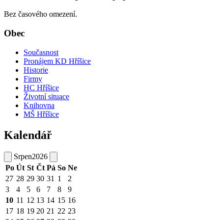
Bez časového omezení.
Obec
Současnost
Pronájem KD Hříšice
Historie
Firmy
HC Hříšice
Životní situace
Knihovna
MŠ Hříšice
Kalendář
Srpen
2026
Po
Út
St
Čt
Pá
So
Ne
27
28
29
30
31
1
2
3
4
5
6
7
8
9
10
11
12
13
14
15
16
17
18
19
20
21
22
23