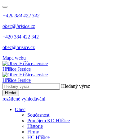
+420 384 422 342
obec@hrisice.cz
+420 384 422 342
obec@hrisice.cz
Mapa webu
Hříšice Jersice
Hříšice Jersice
Hledaný výraz
Hledat
rozšířené vyhledávání
Obec
Současnost
Pronájem KD Hříšice
Historie
Firmy
HC Hříšice