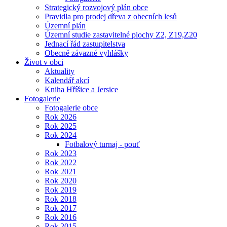
Strategický rozvojový plán obce
Pravidla pro prodej dřeva z obecních lesů
Územní plán
Územní studie zastavitelné plochy Z2, Z19,Z20
Jednací řád zastupitelstva
Obecně závazné vyhlášky
Život v obci
Aktuality
Kalendář akcí
Kniha Hříšice a Jersice
Fotogalerie
Fotogalerie obce
Rok 2026
Rok 2025
Rok 2024
Fotbalový turnaj - pouť
Rok 2023
Rok 2022
Rok 2021
Rok 2020
Rok 2019
Rok 2018
Rok 2017
Rok 2016
Rok 2015