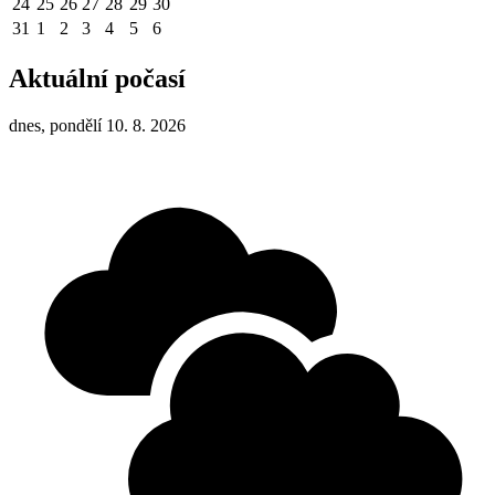
24
25
26
27
28
29
30
31
1
2
3
4
5
6
Aktuální počasí
dnes, pondělí 10. 8. 2026