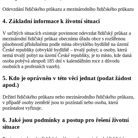
Odevzdání řidičského průkazu a mezinárodního řidičského průkazu
4. Základní informace k životní situaci
V určitých situacích existuje povinnost odevzdat řidičský průkaz a
mezinárodní řidičský průkaz obecnímu úřadu obce s rozšířenou
působností příslušnému podle místa obvyklého bydliště na území
České republiky (obvyklé bydliště – trvalý pobyt; u osoby, která
nemá trvalý pobyt na území České republiky, je to místo, kde daná
osoba pobývá alespoň 185 dní v kalendářním roce z důvodu
osobních a profesních vazeb).
5. Kdo je oprávněn v této věci jednat (podat žádost
apod.)
Držitel řidičského průkazu nebo mezinárodního řidičského průkazu,
v případě osoby zemřelé jsou to pozůstalí nebo osoba, která
pozůstalost vyřizuje.
6. Jaké jsou podmínky a postup pro řešení životní
situace