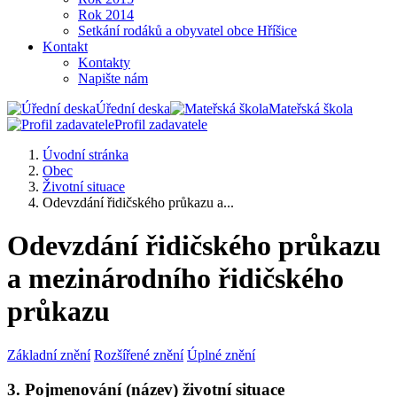
Rok 2014
Setkání rodáků a obyvatel obce Hříšice
Kontakt
Kontakty
Napište nám
Úřední deska
Mateřská škola
Profil zadavatele
Úvodní stránka
Obec
Životní situace
Odevzdání řidičského průkazu a...
Odevzdání řidičského průkazu
a mezinárodního řidičského
průkazu
Základní znění
Rozšířené znění
Úplné znění
3. Pojmenování (název) životní situace