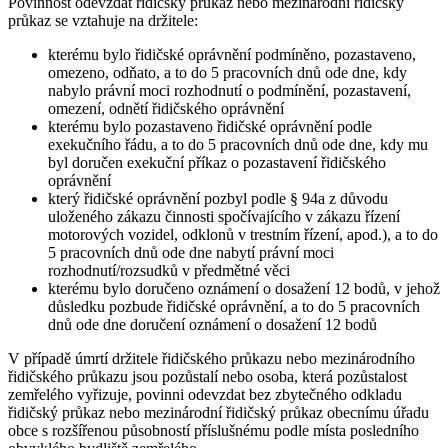
Povinnost odevzdat řidičský průkaz nebo mezinárodní řidičský
průkaz se vztahuje na držitele:
kterému bylo řidičské oprávnění podmíněno, pozastaveno,
omezeno, odňato, a to do 5 pracovních dnů ode dne, kdy
nabylo právní moci rozhodnutí o podmínění, pozastavení,
omezení, odnětí řidičského oprávnění
kterému bylo pozastaveno řidičské oprávnění podle
exekučního řádu, a to do 5 pracovních dnů ode dne, kdy mu
byl doručen exekuční příkaz o pozastavení řidičského
oprávnění
který řidičské oprávnění pozbyl podle § 94a z důvodu
uloženého zákazu činnosti spočívajícího v zákazu řízení
motorových vozidel, odklonů v trestním řízení, apod.), a to do
5 pracovních dnů ode dne nabytí právní moci
rozhodnutí/rozsudků v předmětné věci
kterému bylo doručeno oznámení o dosažení 12 bodů, v jehož
důsledku pozbude řidičské oprávnění, a to do 5 pracovních
dnů ode dne doručení oznámení o dosažení 12 bodů
V případě úmrtí držitele řidičského průkazu nebo mezinárodního
řidičského průkazu jsou pozůstalí nebo osoba, která pozůstalost
zemřelého vyřizuje, povinni odevzdat bez zbytečného odkladu
řidičský průkaz nebo mezinárodní řidičský průkaz obecnímu úřadu
obce s rozšířenou působností příslušnému podle místa posledního