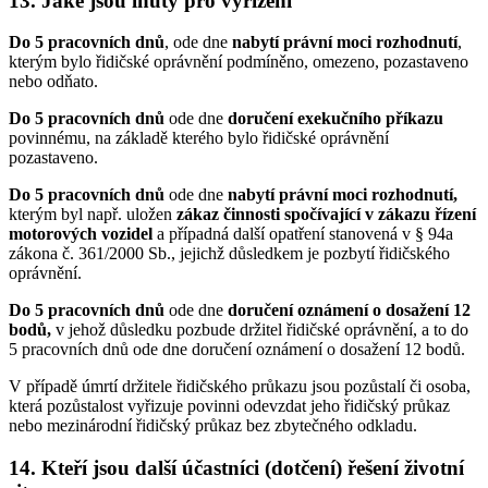
13. Jaké jsou lhůty pro vyřízení
Do 5 pracovních dnů
, ode dne
nabytí právní moci rozhodnutí
,
kterým bylo řidičské oprávnění podmíněno, omezeno, pozastaveno
nebo odňato.
Do 5 pracovních dnů
ode dne
doručení exekučního příkazu
povinnému, na základě kterého bylo řidičské oprávnění
pozastaveno.
Do 5 pracovních dnů
ode dne
nabytí právní moci rozhodnutí
,
kterým byl např. uložen
zákaz činnosti spočívající v zákazu řízení
motorových vozidel
a případná další opatření stanovená v § 94a
zákona č. 361/2000 Sb., jejichž důsledkem je pozbytí řidičského
oprávnění.
Do 5 pracovních dnů
ode dne
doručení oznámení
o dosažení 12
bodů
,
v jehož důsledku pozbude držitel řidičské oprávnění, a to do
5 pracovních dnů ode dne doručení oznámení o dosažení 12 bodů.
V případě úmrtí držitele řidičského průkazu jsou pozůstalí či osoba,
která pozůstalost vyřizuje povinni odevzdat jeho řidičský průkaz
nebo mezinárodní řidičský průkaz bez zbytečného odkladu.
14. Kteří jsou další účastníci (dotčení) řešení životní