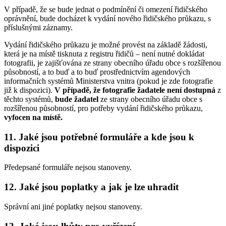
V případě, že se bude jednat o podmínění či omezení řidičského
oprávnění, bude docházet k vydání nového řidičského průkazu, s
příslušnými záznamy.
Vydání řidičského průkazu je možné provést na základě žádosti,
která je na místě tisknuta z registru řidičů – není nutné dokládat
fotografii, je zajišťována ze strany obecního úřadu obce s rozšířenou
působností, a to buď a to buď prostřednictvím agendových
informačních systémů Ministerstva vnitra (pokud je zde fotografie
již k dispozici).
V případě, že fotografie žadatele není dostupná
z
těchto systémů,
bude žadatel
ze strany obecního úřadu obce s
rozšířenou působností, pro potřeby vydání řidičského průkazu,
vyfocen
na místě.
11. Jaké jsou potřebné formuláře a kde jsou k
dispozici
Předepsané formuláře nejsou stanoveny.
12. Jaké jsou poplatky a jak je lze uhradit
Správní ani jiné poplatky nejsou stanoveny.