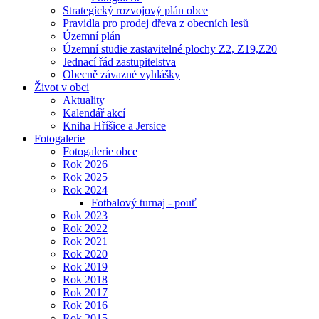
Strategický rozvojový plán obce
Pravidla pro prodej dřeva z obecních lesů
Územní plán
Územní studie zastavitelné plochy Z2, Z19,Z20
Jednací řád zastupitelstva
Obecně závazné vyhlášky
Život v obci
Aktuality
Kalendář akcí
Kniha Hříšice a Jersice
Fotogalerie
Fotogalerie obce
Rok 2026
Rok 2025
Rok 2024
Fotbalový turnaj - pouť
Rok 2023
Rok 2022
Rok 2021
Rok 2020
Rok 2019
Rok 2018
Rok 2017
Rok 2016
Rok 2015