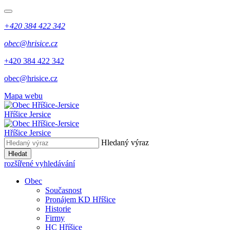
+420 384 422 342
obec@hrisice.cz
+420 384 422 342
obec@hrisice.cz
Mapa webu
Hříšice Jersice
Hříšice Jersice
Hledaný výraz
Hledat
rozšířené vyhledávání
Obec
Současnost
Pronájem KD Hříšice
Historie
Firmy
HC Hříšice