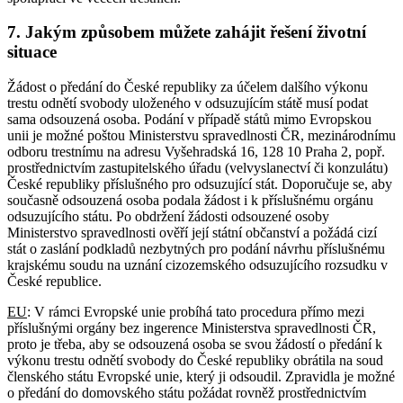
7. Jakým způsobem můžete zahájit řešení životní
situace
Žádost o předání do České republiky za účelem dalšího výkonu
trestu odnětí svobody uloženého v odsuzujícím státě musí podat
sama odsouzená osoba. Podání v případě států mimo Evropskou
unii je možné poštou Ministerstvu spravedlnosti ČR, mezinárodnímu
odboru trestnímu na adresu Vyšehradská 16, 128 10 Praha 2, popř.
prostřednictvím zastupitelského úřadu (velvyslanectví či konzulátu)
České republiky příslušného pro odsuzující stát. Doporučuje se, aby
současně odsouzená osoba podala žádost i k příslušnému orgánu
odsuzujícího státu. Po obdržení žádosti odsouzené osoby
Ministerstvo spravedlnosti ověří její státní občanství a požádá cizí
stát o zaslání podkladů nezbytných pro podání návrhu příslušnému
krajskému soudu na uznání cizozemského odsuzujícího rozsudku v
České republice.
EU
: V rámci Evropské unie probíhá tato procedura přímo mezi
příslušnými orgány bez ingerence Ministerstva spravedlnosti ČR,
proto je třeba, aby se odsouzená osoba se svou žádostí o předání k
výkonu trestu odnětí svobody do České republiky obrátila na soud
členského státu Evropské unie, který ji odsoudil. Zpravidla je možné
o předání do domovského státu požádat rovněž prostřednictvím