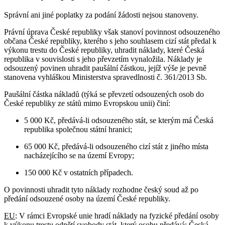
Správní ani jiné poplatky za podání žádosti nejsou stanoveny.
Právní úprava České republiky však stanoví povinnost odsouzeného
občana České republiky, kterého s jeho souhlasem cizí stát předal k
výkonu trestu do České republiky, uhradit náklady, které Česká
republika v souvislosti s jeho převzetím vynaložila. Náklady je
odsouzený povinen uhradit paušální částkou, jejíž výše je pevně
stanovena vyhláškou Ministerstva spravedlnosti č. 361/2013 Sb.
Paušální částka nákladů (týká se převzetí odsouzených osob do
České republiky ze států mimo Evropskou unii) činí:
5 000 Kč, předává-li odsouzeného stát, se kterým má Česká
republika společnou státní hranici;
65 000 Kč, předává-li odsouzeného cizí stát z jiného místa
nacházejícího se na území Evropy;
150 000 Kč v ostatních případech.
O povinnosti uhradit tyto náklady rozhodne český soud až po
předání odsouzené osoby na území České republiky.
EU
: V rámci Evropské unie hradí náklady na fyzické předání osoby
k výkonu trestu odnětí svobody stát, který osobu předává; Česká