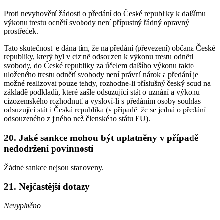
Proti nevyhovění žádosti o předání do České republiky k dalšímu
výkonu trestu odnětí svobody není přípustný řádný opravný
prostředek.
Tato skutečnost je dána tím, že na předání (převezení) občana České
republiky, který byl v cizině odsouzen k výkonu trestu odnětí
svobody, do České republiky za účelem dalšího výkonu takto
uloženého trestu odnětí svobody není právní nárok a předání je
možné realizovat pouze tehdy, rozhodne-li příslušný český soud na
základě podkladů, které zašle odsuzující stát o uznání a výkonu
cizozemského rozhodnutí a vysloví-li s předáním osoby souhlas
odsuzující stát i Česká republika (v případě, že se jedná o předání
odsouzeného z jiného než členského státu EU).
20. Jaké sankce mohou být uplatněny v případě
nedodržení povinností
Žádné sankce nejsou stanoveny.
21. Nejčastější dotazy
Nevyplněno