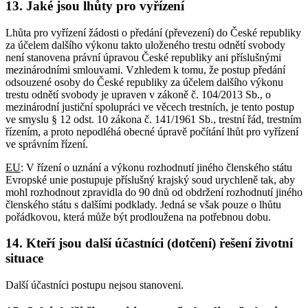
13. Jaké jsou lhůty pro vyřízení
Lhůta pro vyřízení žádosti o předání (převezení) do České republiky
za účelem dalšího výkonu takto uloženého trestu odnětí svobody
není stanovena právní úpravou České republiky ani příslušnými
mezinárodními smlouvami. Vzhledem k tomu, že postup předání
odsouzené osoby do České republiky za účelem dalšího výkonu
trestu odnětí svobody je upraven v zákoně č. 104/2013 Sb., o
mezinárodní justiční spolupráci ve věcech trestních, je tento postup
ve smyslu § 12 odst. 10 zákona č. 141/1961 Sb., trestní řád, trestním
řízením, a proto nepodléhá obecné úpravě počítání lhůt pro vyřízení
ve správním řízení.
EU
: V řízení o uznání a výkonu rozhodnutí jiného členského státu
Evropské unie postupuje příslušný krajský soud urychleně tak, aby
mohl rozhodnout zpravidla do 90 dnů od obdržení rozhodnutí jiného
členského státu s dalšími podklady. Jedná se však pouze o lhůtu
pořádkovou, která může být prodloužena na potřebnou dobu.
14. Kteří jsou další účastníci (dotčení) řešení životní
situace
Další účastníci postupu nejsou stanoveni.