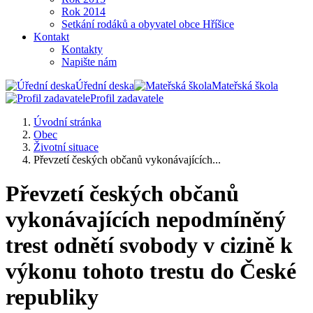
Rok 2014
Setkání rodáků a obyvatel obce Hříšice
Kontakt
Kontakty
Napište nám
Úřední deska
Mateřská škola
Profil zadavatele
Úvodní stránka
Obec
Životní situace
Převzetí českých občanů vykonávajících...
Převzetí českých občanů
vykonávajících nepodmíněný
trest odnětí svobody v cizině k
výkonu tohoto trestu do České
republiky