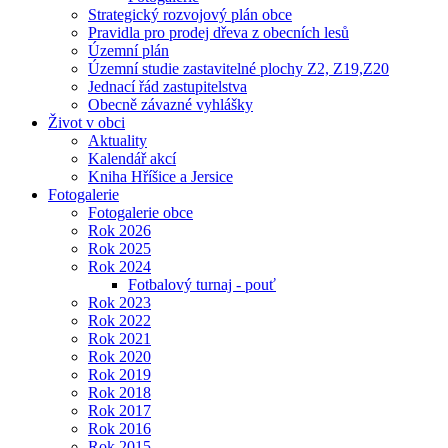
Strategický rozvojový plán obce
Pravidla pro prodej dřeva z obecních lesů
Územní plán
Územní studie zastavitelné plochy Z2, Z19,Z20
Jednací řád zastupitelstva
Obecně závazné vyhlášky
Život v obci
Aktuality
Kalendář akcí
Kniha Hříšice a Jersice
Fotogalerie
Fotogalerie obce
Rok 2026
Rok 2025
Rok 2024
Fotbalový turnaj - pouť
Rok 2023
Rok 2022
Rok 2021
Rok 2020
Rok 2019
Rok 2018
Rok 2017
Rok 2016
Rok 2015