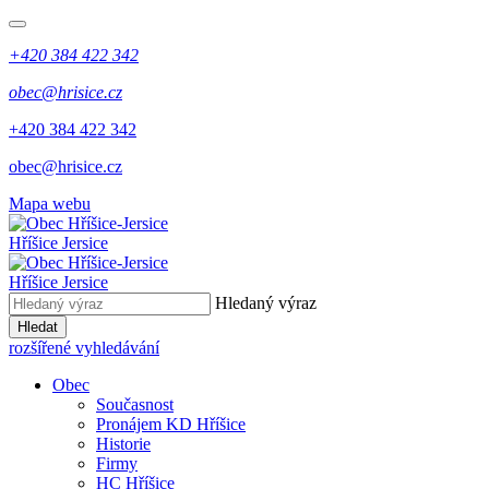
+420 384 422 342
obec@hrisice.cz
+420 384 422 342
obec@hrisice.cz
Mapa webu
Hříšice Jersice
Hříšice Jersice
Hledaný výraz
Hledat
rozšířené vyhledávání
Obec
Současnost
Pronájem KD Hříšice
Historie
Firmy
HC Hříšice