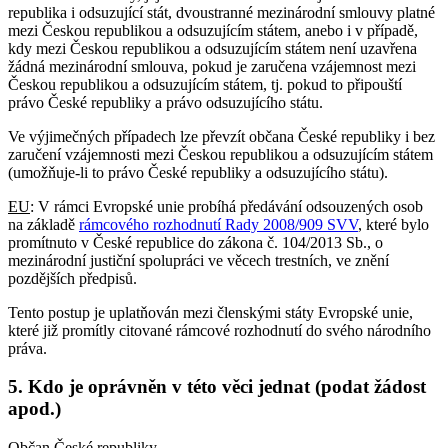
republika i odsuzující stát, dvoustranné mezinárodní smlouvy platné
mezi Českou republikou a odsuzujícím státem, anebo i v případě,
kdy mezi Českou republikou a odsuzujícím státem není uzavřena
žádná mezinárodní smlouva, pokud je zaručena vzájemnost mezi
Českou republikou a odsuzujícím státem, tj. pokud to připouští
právo České republiky a právo odsuzujícího státu.
Ve výjimečných případech lze převzít občana České republiky i bez
zaručení vzájemnosti mezi Českou republikou a odsuzujícím státem
(umožňuje-li to právo České republiky a odsuzujícího státu).
EU
: V rámci Evropské unie probíhá předávání odsouzených osob
na základě
rámcového rozhodnutí Rady 2008/909 SVV
, které bylo
promítnuto v České republice do zákona č. 104/2013 Sb., o
mezinárodní justiční spolupráci ve věcech trestních, ve znění
pozdějších předpisů.
Tento postup je uplatňován mezi členskými státy Evropské unie,
které již promítly citované rámcové rozhodnutí do svého národního
práva.
5. Kdo je oprávněn v této věci jednat (podat žádost
apod.)
Občan České republiky.