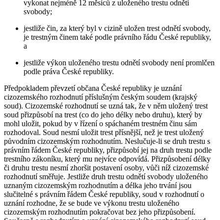
vykonat nejméně 12 měsíců z uloženého trestu odnětí
svobody;
jestliže čin, za který byl v cizině uložen trest odnětí svobody,
je trestným činem také podle právního řádu České republiky,
a
jestliže výkon uloženého trestu odnětí svobody není promlčen
podle práva České republiky.
Předpokladem převzetí občana České republiky je uznání
cizozemského rozhodnutí příslušným českým soudem (krajský
soud). Cizozemské rozhodnutí se uzná tak, že v něm uložený trest
soud přizpůsobí na trest (co do jeho délky nebo druhu), který by
mohl uložit, pokud by v řízení o spáchaném trestném činu sám
rozhodoval. Soud nesmí uložit trest přísnější, než je trest uložený
původním cizozemským rozhodnutím. Neslučuje-li se druh trestu s
právním řádem České republiky, přizpůsobí jej na druh trestu podle
trestního zákoníku, který mu nejvíce odpovídá. Přizpůsobení délky
či druhu trestu nesmí zhoršit postavení osoby, vůči níž cizozemské
rozhodnutí směřuje. Jestliže druh trestu odnětí svobody uloženého
uznaným cizozemským rozhodnutím a délka jeho trvání jsou
slučitelné s právním řádem České republiky, soud v rozhodnutí o
uznání rozhodne, že se bude ve výkonu trestu uloženého
cizozemským rozhodnutím pokračovat bez jeho přizpůsobení.