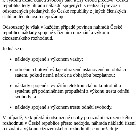
republika tedy úhradu nákladů spojených s realizací převozu
odsouzených předaných do České republiky z jiných členských
států od těchto osob nepožaduje.
Odsouzený je však v každém případě povinen nahradit České
republice náklady spojené s řízením o uznání a výkonu
cizozemského rozhodnutí.
Jedná se o:
náklady spojené s výkonem vazby;
odměnu a hotové výdaje uhrazené ustanovenému obhájci
státem, pokud nemá nárok na obhajobu bezplatnou;
náklady spojené s využitím elektronického kontrolního
systému při podmíněném propuštění z výkonu trestu odnětí
svobody; a
náklady spojené s výkonem trestu odnětí svobody.
V případě, že k předání odsouzené osoby po uznání cizozemského
rozhodnutí v České republice přesto nedojde, náhrada nákladů řízení
o uznání a výkonu cizozemského rozhodnutí se nepožaduje.