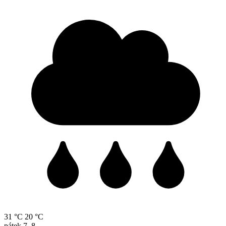
31 °C
20 °C
pátek
7. 8.