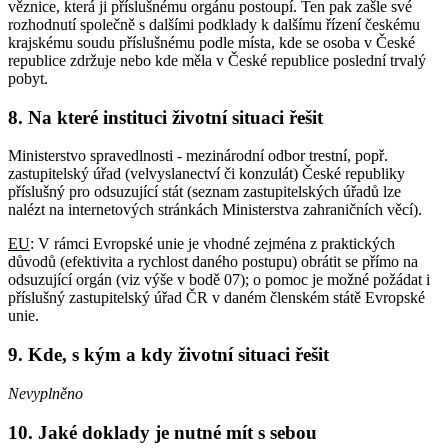
věznice, která ji příslušnému orgánu postoupí. Ten pak zašle své
rozhodnutí společně s dalšími podklady k dalšímu řízení českému
krajskému soudu příslušnému podle místa, kde se osoba v České
republice zdržuje nebo kde měla v České republice poslední trvalý
pobyt.
8. Na které instituci životní situaci řešit
Ministerstvo spravedlnosti - mezinárodní odbor trestní, popř.
zastupitelský úřad (velvyslanectví či konzulát) České republiky
příslušný pro odsuzující stát (seznam zastupitelských úřadů lze
nalézt na internetových stránkách Ministerstva zahraničních věcí).
EU
: V rámci Evropské unie je vhodné zejména z praktických
důvodů (efektivita a rychlost daného postupu) obrátit se přímo na
odsuzující orgán (viz výše v bodě 07); o pomoc je možné požádat i
příslušný zastupitelský úřad ČR v daném členském státě Evropské
unie.
9. Kde, s kým a kdy životní situaci řešit
Nevyplněno
10. Jaké doklady je nutné mít s sebou