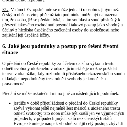
EU
: V rámci Evropské unie se může jednat i o osobu s jiným než
českým občanstvím, přičemž tato podmínka může být nahrazena
tím, že osoba, jíž se předání týká, s tím souhlasí a soud příslušný k
převzetí takového rozhodnutí posoudí takový postup jako vhodný a
účelný z hlediska úspěšného začlenění osoby do společnosti nebo
zajištění její úspěšné léčby.
6. Jaké jsou podmínky a postup pro řešení životní
situace
O předání do České republiky za účelem dalšího výkonu trestu
odnětí svobody uloženého v odsuzujícím státě je možné požádat
teprve v okamžiku, kdy rozhodnutí příslušného cizozemského soudu
ukládající nepodmíněný trest odnětí svobody je konečné a
pravomocné.
Předání se může uskutečnit mimo jiné za následujících podmínek:
jestliže v době přijetí žádosti o předání do České republiky
zbývá vykonat ještě nejméně šest měsíců z uloženého trestu
odnětí svobody; tato doba může být kratší jen ve výjimečných
případech, v případech jiných států než členských států
Evropské unie je naopak vhodné zahájit celý postup, zbývá-li