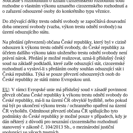
Současně s rozhodnutím o uznání cizozemského rozhodnutí soud
rozhodne o vlastním výkonu uznaného cizozemského rozhodnutí a
o zařazení odsouzené osoby do konkrétního typu věznice.
Do zbývající délky trestu odnětí svobody se započítává dosavadní
doba omezení svobody (vazba, výkon trestu odnětí svobody) na
území odsuzujícího státu.
Na předání (převezení) občana České republiky, který byl v cizině
odsouzen k výkonu trestu odnětí svobody, do České republiky za
účelem dalšího výkonu takto uloženého trestu odnětí svobody není
právní nárok. Předání je možné realizovat, uzná-li příslušný český
soud na základě podkladů, které zašle odsuzující stát, cizozemské
rozhodnutí a vysloví-li s předáním osoby souhlas odsuzující stát i
Česká republika. Týká se pouze převzetí odsouzených osob do
České republiky ze států mimo Evropskou unii.
EU
: V rámci Evropské unie má příslušný soud v zásadě povinnost
převzít občana České republiky k výkonu trestu odnětí svobody do
České republiky, má-li na území ČR obvyklé bydliště, nebo pokud
má být po ukončení výkonu trestu / ochranného opatření na území
ČR vyhoštěn. Odmítnout převzetí občana ČR splňujícího tyto
podmínky do České republiky je možné pouze v případech, kdy je
dán některý z důvodů pro neuznání cizozemského rozhodnutí
stanovený v zákoně č. 104/2013 Sb., o mezinárodní justiční
spolupráci ve věcech trestních.