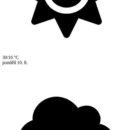
30/16 °C
pondělí
10. 8.