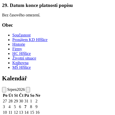
29. Datum konce platnosti popisu
Bez časového omezení.
Obec
Současnost
Pronájem KD Hříšice
Historie
Firmy
HC Hříšice
Životní situace
Knihovna
MŠ Hříšice
Kalendář
Srpen
2026
Po
Út
St
Čt
Pá
So
Ne
27
28
29
30
31
1
2
3
4
5
6
7
8
9
10
11
12
13
14
15
16