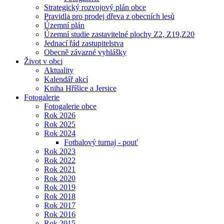
Strategický rozvojový plán obce
Pravidla pro prodej dřeva z obecních lesů
Územní plán
Územní studie zastavitelné plochy Z2, Z19,Z20
Jednací řád zastupitelstva
Obecně závazné vyhlášky
Život v obci
Aktuality
Kalendář akcí
Kniha Hříšice a Jersice
Fotogalerie
Fotogalerie obce
Rok 2026
Rok 2025
Rok 2024
Fotbalový turnaj - pouť
Rok 2023
Rok 2022
Rok 2021
Rok 2020
Rok 2019
Rok 2018
Rok 2017
Rok 2016
Rok 2015