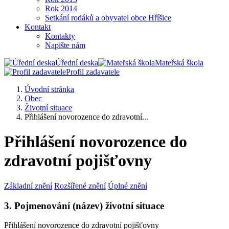
Rok 2014
Setkání rodáků a obyvatel obce Hříšice
Kontakt
Kontakty
Napište nám
Úřední deska
Mateřská škola
Profil zadavatele
Úvodní stránka
Obec
Životní situace
Přihlášení novorozence do zdravotní...
Přihlášení novorozence do
zdravotní pojišťovny
Základní znění
Rozšířené znění
Úplné znění
3. Pojmenování (název) životní situace
Přihlášení novorozence do zdravotní pojišťovny