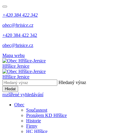
+420 384 422 342
obec@hrisice.cz
+420 384 422 342
obec@hrisice.cz
Mapa webu
Hříšice Jersice
Hříšice Jersice
Hledaný výraz
Hledat
rozšířené vyhledávání
Obec
Současnost
Pronájem KD Hříšice
Historie
Firmy
HC Hříšice