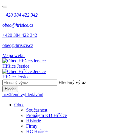
+420 384 422 342
obec@hrisice.cz
+420 384 422 342
obec@hrisice.cz
Mapa webu
Hříšice Jersice
Hříšice Jersice
Hledaný výraz
Hledat
rozšířené vyhledávání
Obec
Současnost
Pronájem KD Hříšice
Historie
Firmy
HC Hříšice