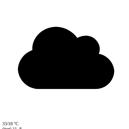
33/18 °C
úterý
11. 8.