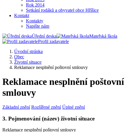
Rok 2014
Setkání rodáků a obyvatel obce Hříšice
Kontakt
Kontakty
Napište nám
Úřední deska
Mateřská škola
Profil zadavatele
Úvodní stránka
Obec
Životní situace
Reklamace nesplnění poštovní smlouvy
Reklamace nesplnění poštovní
smlouvy
Základní znění
Rozšířené znění
Úplné znění
3. Pojmenování (název) životní situace
Reklamace nesplnění poštovní smlouvy