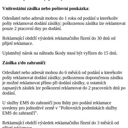
Vnitrostátní zásilka nebo poštovní poukázka
:
Odesílatel nebo adresát mohou do 1 roku od podání u kterékoliv
pošty reklamovat dodání zásilky; poškozenou zásilku lze reklamovat
pouze 2 pracovní dny po dodání.
Reklamující obdrží výsledek reklamačního řízení do 30 dnů od
přijetí reklamace.
Uplatněný nárok na náhradu škody musí být vyřízen do 15 dnů.
Zásilka z/do zahraničí
:
Odesílatel nebo adresát mohou do 6 měsíců od podání u kterékoliv
pošty reklamovat dodání zásilky; poškozenou doporučenou zásilku
je možné reklamovat přímo při dodání zásilky, u ostatních
zapsaných zásilek lze poškození reklamovat do 2 pracovních dnů po
dodání.
U služby EMS do zahraničí jsou lhůty pro podání reklamace
uvedeny pro jednotlivé země v "Poštovních podmínkách služby
EMS do zahraničí".
Reklamující obdrží výsledek reklamačního řízení do 3 měsíců od
přijetí reklamace.