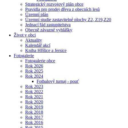
Strategický rozvojový plán obce
Pravidla pro prodej dřeva z obecních lesů
Územní plán
Územní studie zastavitelné plochy Z2, Z19,Z20
Jednací řád zastupitelstva
Obecně závazné vyhlášky
Život v obci
Aktuality
Kalendář akcí
Kniha Hříšice a Jersice
Fotogalerie
Fotogalerie obce
Rok 2026
Rok 2025
Rok 2024
Fotbalový turnaj - pouť
Rok 2023
Rok 2022
Rok 2021
Rok 2020
Rok 2019
Rok 2018
Rok 2017
Rok 2016
Rok 2015