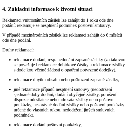
4. Základní informace k životní situaci
Reklamaci vnitrostátních zásilek lze zahájit do 1 roku ode dne
podání; reklamuje se nesplnění podmínek poštovní smlouvy.
V případě mezinárodních zásilek lze reklamaci zahájit do 6 měsíců
ode dne podání.
Druhy reklamací:
reklamace dodání, resp. nedodání zapsané zásilky (za takovou
se považuje i reklamace dobírkové částky a reklamace zásilky
s dodejkou včetně žádosti o opatření potvrzené dodejky),
reklamace úbytku obsahu nebo poškození zapsané zásilky,
jiné reklamace případů nesplnění smlouvy (nedodržení
sjednané doby dodání, dodání obyčejné zásilky, porušení
dispozic odesílatele nebo adresáta zásilky nebo poštovní
poukázky, nesprávné dodání zásilky nebo poštovní poukázky
určené do vlastních rukou, nedodržení jiných smluvních
podmínek),
reklamace dodání poštovní poukázky,