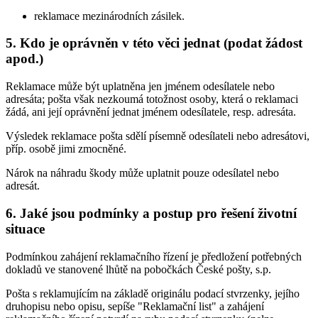
reklamace mezinárodních zásilek.
5. Kdo je oprávněn v této věci jednat (podat žádost
apod.)
Reklamace může být uplatněna jen jménem odesílatele nebo
adresáta; pošta však nezkoumá totožnost osoby, která o reklamaci
žádá, ani její oprávnění jednat jménem odesílatele, resp. adresáta.
Výsledek reklamace pošta sdělí písemně odesílateli nebo adresátovi,
příp. osobě jimi zmocněné.
Nárok na náhradu škody může uplatnit pouze odesílatel nebo
adresát.
6. Jaké jsou podmínky a postup pro řešení životní
situace
Podmínkou zahájení reklamačního řízení je předložení potřebných
dokladů ve stanovené lhůtě na pobočkách České pošty, s.p.
Pošta s reklamujícím na základě originálu podací stvrzenky, jejího
druhopisu nebo opisu, sepíše "Reklamační list" a zahájení