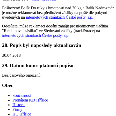
Poškozený Balík Do ruky s hmotností nad 30 kg a Balík Nadrozměr
je možné reklamovat bez předložení zásilky na poště dle pokynů
uvedených na
internetových stránkách České pošty, s.p.
Odesílatel může reklamaci dodání zahájit prostřednictvím tlačítka
"Reklamovat zásilku" ve Sledování zásilky (track&trace) na
internetových stránkách České pošty, s.p.
28. Popis byl naposledy aktualizován
30.04.2018
29. Datum konce platnosti popisu
Bez časového omezení.
Obec
Současnost
Pronájem KD Hříšice
Historie
Firmy
HC Hříšice