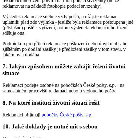
reklamačního řízení potvrdí na rubu podací stvrzenky (nelze
reklamovat na základě fotokopie podací stvrzenky).
Výsledek reklamace sděluje vždy pošta, u níž jste reklamaci
uplatnili; platí zde výjimka - jestliže byla reklamace postoupena jiné
(příslušné) poště k vyřízení, potom výsledek reklamačního řízení
sděluje ona.
Podmínkou pro přijetí reklamace poškození nebo úbytku obsahu
zjištěném po dodání zásilky je předložení zásilky v tom stavu, v
jakém byla dodána.
7. Jakým způsobem můžete zahájit řešení životní
situace
Reklamaci podejte osobně na pobočkách České pošty, s.p. - na
samostatném pracovišti reklamací nebo u vedoucího pošty.
8. Na které instituci životní situaci řešit
Reklamaci přijímají
pobočky České pošty, s.p.
10. Jaké doklady je nutné mít s sebou