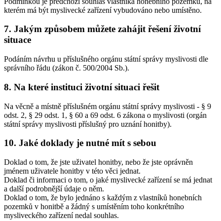
Podmínkou je předchozí souhlas vlastníka honebního pozemku, na
kterém má být myslivecké zařízení vybudováno nebo umístěno.
7. Jakým způsobem můžete zahájit řešení životní
situace
Podáním návrhu u příslušného orgánu státní správy myslivosti dle
správního řádu (zákon č. 500/2004 Sb.).
8. Na které instituci životní situaci řešit
Na věcně a místně příslušném orgánu státní správy myslivosti - § 9
odst. 2, § 29 odst. 1, § 60 a 69 odst. 6 zákona o myslivosti (orgán
státní správy myslivosti příslušný pro uznání honitby).
10. Jaké doklady je nutné mít s sebou
Doklad o tom, že jste uživatel honitby, nebo že jste oprávněn
jménem uživatele honitby v této věci jednat.
Doklad či informaci o tom, o jaké myslivecké zařízení se má jednat
a další podrobnější údaje o něm.
Doklad o tom, že bylo jednáno s každým z vlastníků honebních
pozemků v honitbě a žádný s umístěním toho konkrétního
mysliveckého zařízení nedal souhlas.