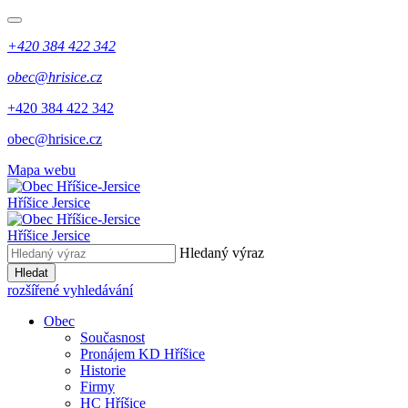
+420 384 422 342
obec@hrisice.cz
+420 384 422 342
obec@hrisice.cz
Mapa webu
Hříšice Jersice
Hříšice Jersice
Hledaný výraz
Hledat
rozšířené vyhledávání
Obec
Současnost
Pronájem KD Hříšice
Historie
Firmy
HC Hříšice