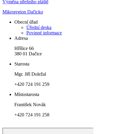
Výměna střešního pláště
Mikroregion Dačicko
Obecní úřad
Úřední deska
Povinné informace
Adresa
Hříšice 66
380 01 Dačice
Starosta
Mgr. Jiří Doležal
+420 724 191 259
Místostarosta
František Novák
+420 724 191 258