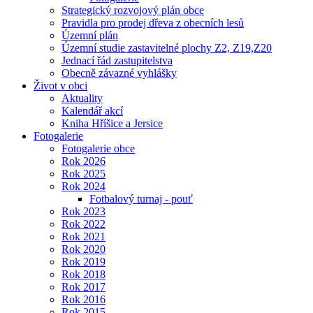
Strategický rozvojový plán obce
Pravidla pro prodej dřeva z obecních lesů
Územní plán
Územní studie zastavitelné plochy Z2, Z19,Z20
Jednací řád zastupitelstva
Obecně závazné vyhlášky
Život v obci
Aktuality
Kalendář akcí
Kniha Hříšice a Jersice
Fotogalerie
Fotogalerie obce
Rok 2026
Rok 2025
Rok 2024
Fotbalový turnaj - pouť
Rok 2023
Rok 2022
Rok 2021
Rok 2020
Rok 2019
Rok 2018
Rok 2017
Rok 2016
Rok 2015