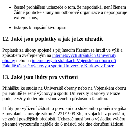
čestné prohlášení uchazeče o tom, že nepodniká, není členem
žádné politické strany ani odborové organizace a nepodporuje
extremismus,
tiskopis k napsání životopisu.
12. Jaké jsou poplatky a jak je lze uhradit
Poplatek za úkony spojené s přijímacím řízením se hradí ve výši a
způsobem zveřejněným na
internetových stránkách Univerzity
obrany
nebo na
internetových stránkách Vojenského oboru při
Fakultě tělesné výchovy a sportu Univerzity Karlovy v Praze
.
13. Jaké jsou lhůty pro vyřízení
Přihlášku ke studiu na Univerzitě obrany nebo na Vojenském oboru
při Fakultě tělesné výchovy a sportu Univerzity Karlovy v Praze
podejte vždy do termínu stanoveného příslušnou fakultou.
Lhůty pro vyřízení žádosti o povolání do služebního poměru vojáka
z povolání stanovuje zákon č. 221/1999 Sb., o vojácích z povolání,
ve znění pozdějších předpisů. Uchazeč musí být o výsledku výběru
písemně vyrozuměn nejdéle do 6 měsíců ode dne doručení žádosti.