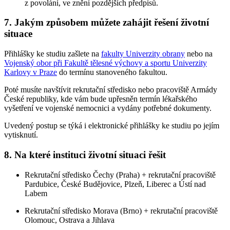
z povolání, ve znění pozdějších předpisů.
7. Jakým způsobem můžete zahájit řešení životní
situace
Přihlášky ke studiu zašlete na
fakulty Univerzity obrany
nebo na
Vojenský obor při Fakultě tělesné výchovy a sportu Univerzity
Karlovy v Praze
do termínu stanoveného fakultou.
Poté musíte navštívit rekrutační středisko nebo pracoviště Armády
České republiky, kde vám bude upřesněn termín lékařského
vyšetření ve vojenské nemocnici a vydány potřebné dokumenty.
Uvedený postup se týká i elektronické přihlášky ke studiu po jejím
vytisknutí.
8. Na které instituci životní situaci řešit
Rekrutační středisko Čechy (Praha) + rekrutační pracoviště
Pardubice, České Budějovice, Plzeň, Liberec a Ústí nad
Labem
Rekrutační středisko Morava (Brno) + rekrutační pracoviště
Olomouc, Ostrava a Jihlava