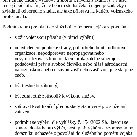
musejí počítat s tím, že je během studia čekají nejen požadavky na
zvládnutí odborného studia, ale také příprava na kariéru vojenského
profesionála.
Podmínky pro povolání do služebního poměru vojáka z povolání:
složit vojenskou přísahu (v rámci výběru),
nebýt členem politické strany, politického hnutí, odborové
organizace; nepodporovat, nepropagovat nebo
nesympatizovat s hnutím, které prokazatelně směřuje k
potlačování práv a svobod člověka nebo hlásá národnostní,
náboženskou anebo rasovou zášť nebo zášť vůči jiné skupině
osob,
být trestně bezúhonný,
být zdravotně způsobilý k výkonu služby,
splňovat kvalifikační předpoklady stanovené pro služební
zařazení,
podrobit se výběru dle vyhlášky č. 454/2002 Sb., kterou se
stanoví doklady pro výběr, postup při výběru a vzor osobního
dotazníku uchazeče o povolání do služebního poměru vojáka