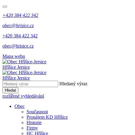
+420 384 422 342
obec@hrisice.cz
+420 384 422 342
obec@hrisice.cz
Mapa webu
Hříšice Jersice
Hříšice Jersice
Hledaný výraz
Hledat
rozšířené vyhledávání
Obec
Současnost
Pronájem KD Hříšice
Historie
Firmy
HC Hříšice