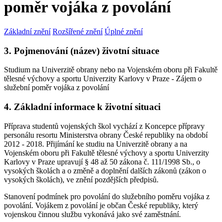
poměr vojáka z povolání
Základní znění
Rozšířené znění
Úplné znění
3. Pojmenování (název) životní situace
Studium na Univerzitě obrany nebo na Vojenském oboru při Fakultě
tělesné výchovy a sportu Univerzity Karlovy v Praze - Zájem o
služební poměr vojáka z povolání
4. Základní informace k životní situaci
Příprava studentů vojenských škol vychází z Koncepce přípravy
personálu resortu Ministerstva obrany České republiky na období
2012 - 2018. Přijímání ke studiu na Univerzitě obrany a na
Vojenském oboru při Fakultě tělesné výchovy a sportu Univerzity
Karlovy v Praze upravují § 48 až 50 zákona č. 111/1998 Sb., o
vysokých školách a o změně a doplnění dalších zákonů (zákon o
vysokých školách), ve znění pozdějších předpisů.
Stanovení podmínek pro povolání do služebního poměru vojáka z
povolání. Vojákem z povolání je občan České republiky, který
vojenskou činnou službu vykonává jako své zaměstnání.