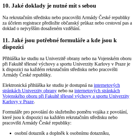
10. Jaké doklady je nutné mít s sebou
Na rekrutačním středisku nebo pracovišti Armády České republiky
za účelem registrace předložte občanský průkaz nebo cestovní pas a
doklad o nejvyšším dosaženém vzdělání.
11. Jaké jsou potřebné formuláře a kde jsou k
dispozici
Přihláška ke studiu na Univerzitě obrany nebo na Vojenském oboru
při Fakultě tělesné výchovy a sportu Univerzity Karlovy v Praze je
k dispozici na každém rekrutačním středisku nebo pracovišti
Armády České republiky.
Elektronická přihláška ke studiu je dostupná na
internetových
stránkách Univerzity obrany
nebo na
internetových stránkách
Vojenského oboru při Fakultě tělesné výchovy a sportu Univerzity
Karlovy v Praze
.
Formuláře pro povolání do služebního poměru vojáka z povolání,
které jsou k dispozici na každém rekrutačním středisku nebo
pracovišti Armády České republiky:
osobní dotazník a doplněk k osobnímu dotazníku,