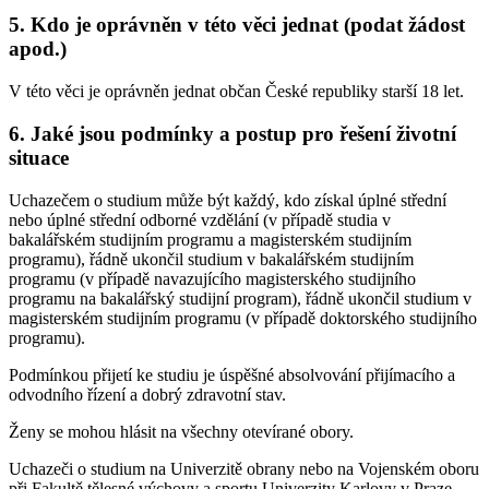
5. Kdo je oprávněn v této věci jednat (podat žádost
apod.)
V této věci je oprávněn jednat občan České republiky starší 18 let.
6. Jaké jsou podmínky a postup pro řešení životní
situace
Uchazečem o studium může být každý, kdo získal úplné střední
nebo úplné střední odborné vzdělání (v případě studia v
bakalářském studijním programu a magisterském studijním
programu), řádně ukončil studium v bakalářském studijním
programu (v případě navazujícího magisterského studijního
programu na bakalářský studijní program), řádně ukončil studium v
magisterském studijním programu (v případě doktorského studijního
programu).
Podmínkou přijetí ke studiu je úspěšné absolvování přijímacího a
odvodního řízení a dobrý zdravotní stav.
Ženy se mohou hlásit na všechny otevírané obory.
Uchazeči o studium na Univerzitě obrany nebo na Vojenském oboru
při Fakultě tělesné výchovy a sportu Univerzity Karlovy v Praze