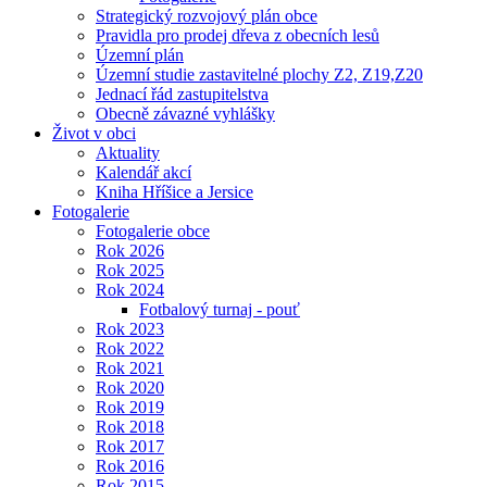
Strategický rozvojový plán obce
Pravidla pro prodej dřeva z obecních lesů
Územní plán
Územní studie zastavitelné plochy Z2, Z19,Z20
Jednací řád zastupitelstva
Obecně závazné vyhlášky
Život v obci
Aktuality
Kalendář akcí
Kniha Hříšice a Jersice
Fotogalerie
Fotogalerie obce
Rok 2026
Rok 2025
Rok 2024
Fotbalový turnaj - pouť
Rok 2023
Rok 2022
Rok 2021
Rok 2020
Rok 2019
Rok 2018
Rok 2017
Rok 2016
Rok 2015