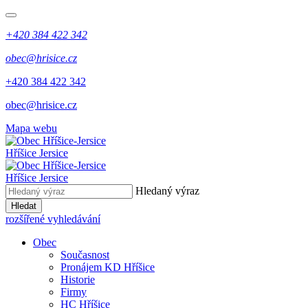
+420 384 422 342
obec@hrisice.cz
+420 384 422 342
obec@hrisice.cz
Mapa webu
Hříšice Jersice
Hříšice Jersice
Hledaný výraz
Hledat
rozšířené vyhledávání
Obec
Současnost
Pronájem KD Hříšice
Historie
Firmy
HC Hříšice