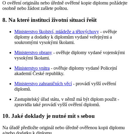
O ověření originálu nebo úředně ověřené kopie diplomu požádejte
osobně nebo žádost zašlete poštou.
8. Na které instituci životní situaci řešit
Ministerstvo školství, mládeže a tělovýchovy
- ověřuje
diplomy a dodatky k diplomům vydané veřejnými a
soukromými vysokými školami.
Ministerstvo obrany
- ověřuje diplomy vydané vojenskými
vysokými školami.
Ministerstvo vnitra
- ověřuje diplomy vydané Policejní
akademií České republiky.
Ministerstvo zahraničních věcí
- provádí vyšší ověření
diplomů.
Zastupitelský úřad státu, v němž má být diplom použit -
zpravidla také provádí vyšší ověření diplomů.
10. Jaké doklady je nutné mít s sebou
Na úřadě předložte originál nebo úředně ověřenou kopii diplomu
a/nebo dodatku k diplomu.