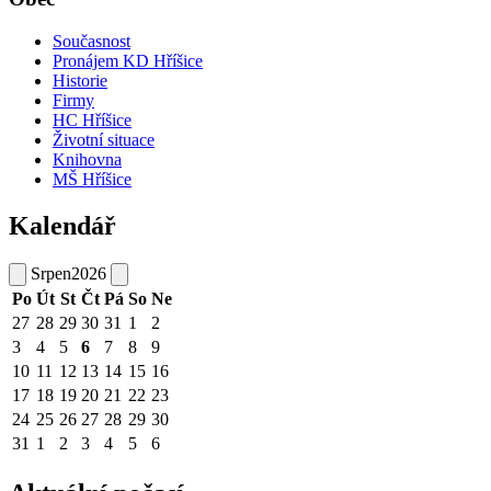
Současnost
Pronájem KD Hříšice
Historie
Firmy
HC Hříšice
Životní situace
Knihovna
MŠ Hříšice
Kalendář
Srpen
2026
Po
Út
St
Čt
Pá
So
Ne
27
28
29
30
31
1
2
3
4
5
6
7
8
9
10
11
12
13
14
15
16
17
18
19
20
21
22
23
24
25
26
27
28
29
30
31
1
2
3
4
5
6