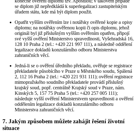
konečné ověření diplomu tzv. Apostilou; v takovém případě
se diplom již nepředkládá k superlegalizaci zastupitelským
úřadem státu, kde má být diplom použit.
Opatřit vyšším ověřením lze i notářsky ověřené kopie a opisy
diplomu; na notářsky ověřenou kopii či opis diplomu, jehož
originál byl již příslušným vyšším ověřením opatřen, připojí
své vyšší ověření Ministerstvo spravedlnosti, Vyšehradská 16,
128 10 Praha 2 (tel.: +420 221 997 111), a následně oddělení
legalizace dokladů konzulárního odboru Ministerstva
zahraničních věcí.
Jedná-li se o ověření úředního překladu, ověřuje se registrace
překladatele působícího v Praze u Městského soudu, Spálená
2, 112 16 Praha 2 (tel.: +420 221 931 111); ověření registrace
mimopražského soudního překladatele provádí příslušný
krajský soud, popř. centrálně Krajský soud v Praze, nám.
Kinských 5, 157 75 Praha 5 (tel.: +420 257 005 111);
následuje vyšší ověření Ministerstvem spravedlnosti a ověření
oddělením legalizace dokladů konzulárního odboru
Ministerstva zahraničních věcí.
7. Jakým způsobem můžete zahájit řešení životní
situace