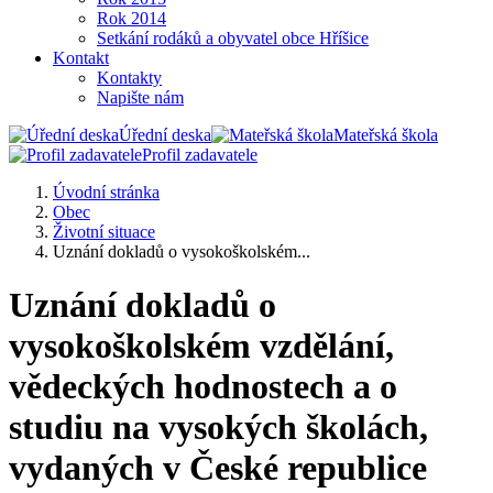
Rok 2014
Setkání rodáků a obyvatel obce Hříšice
Kontakt
Kontakty
Napište nám
Úřední deska
Mateřská škola
Profil zadavatele
Úvodní stránka
Obec
Životní situace
Uznání dokladů o vysokoškolském...
Uznání dokladů o
vysokoškolském vzdělání,
vědeckých hodnostech a o
studiu na vysokých školách,
vydaných v České republice