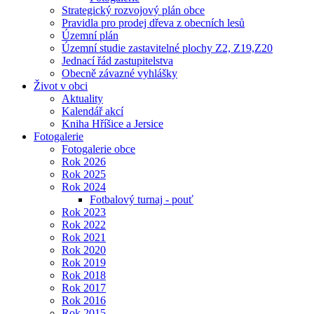
Strategický rozvojový plán obce
Pravidla pro prodej dřeva z obecních lesů
Územní plán
Územní studie zastavitelné plochy Z2, Z19,Z20
Jednací řád zastupitelstva
Obecně závazné vyhlášky
Život v obci
Aktuality
Kalendář akcí
Kniha Hříšice a Jersice
Fotogalerie
Fotogalerie obce
Rok 2026
Rok 2025
Rok 2024
Fotbalový turnaj - pouť
Rok 2023
Rok 2022
Rok 2021
Rok 2020
Rok 2019
Rok 2018
Rok 2017
Rok 2016
Rok 2015