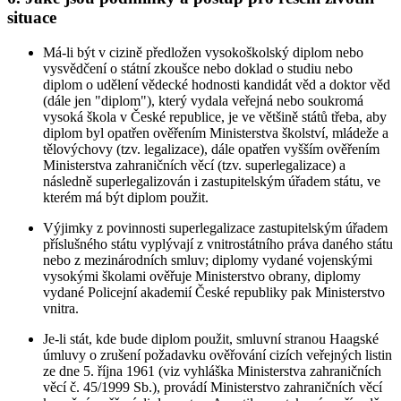
situace
Má-li být v cizině předložen vysokoškolský diplom nebo
vysvědčení o státní zkoušce nebo doklad o studiu nebo
diplom o udělení vědecké hodnosti kandidát věd a doktor věd
(dále jen "diplom"), který vydala veřejná nebo soukromá
vysoká škola v České republice, je ve většině států třeba, aby
diplom byl opatřen ověřením Ministerstva školství, mládeže a
tělovýchovy (tzv. legalizace), dále opatřen vyšším ověřením
Ministerstva zahraničních věcí (tzv. superlegalizace) a
následně superlegalizován i zastupitelským úřadem státu, ve
kterém má být diplom použit.
Výjimky z povinnosti superlegalizace zastupitelským úřadem
příslušného státu vyplývají z vnitrostátního práva daného státu
nebo z mezinárodních smluv; diplomy vydané vojenskými
vysokými školami ověřuje Ministerstvo obrany, diplomy
vydané Policejní akademií České republiky pak Ministerstvo
vnitra.
Je-li stát, kde bude diplom použit, smluvní stranou Haagské
úmluvy o zrušení požadavku ověřování cizích veřejných listin
ze dne 5. října 1961 (viz vyhláška Ministerstva zahraničních
věcí č. 45/1999 Sb.), provádí Ministerstvo zahraničních věcí