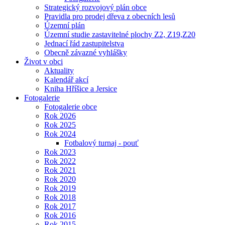
Strategický rozvojový plán obce
Pravidla pro prodej dřeva z obecních lesů
Územní plán
Územní studie zastavitelné plochy Z2, Z19,Z20
Jednací řád zastupitelstva
Obecně závazné vyhlášky
Život v obci
Aktuality
Kalendář akcí
Kniha Hříšice a Jersice
Fotogalerie
Fotogalerie obce
Rok 2026
Rok 2025
Rok 2024
Fotbalový turnaj - pouť
Rok 2023
Rok 2022
Rok 2021
Rok 2020
Rok 2019
Rok 2018
Rok 2017
Rok 2016
Rok 2015