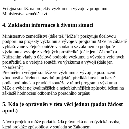
Veřejná soutěž na projekty výzkumu a vývoje v programu
Ministerstva zemědělství
4. Základní informace k životní situaci
Ministerstvo zemědělství (dále též "MZe") poskytuje účelovou
podporu na projekty výzkumu a vývoje v programu MZe na základě
vyhlašované veřejné soutěže v souladu se zákonem o podpoře
výzkumu a vývoje z veřejných prostředků (dále jen "Zákon") a
Nařízením vlády o účelové podpoře výzkumu a vývoje z veřejných
prostředků a o veřejné soutěži ve výzkumu a vývoji (dále jen
"Nařízení").
Předmětem veřejné soutěže ve výzkumu a vývoji je posouzení
vhodnosti a účelnosti návrhů projektů, předkládaných uchazeči
podle podmínek a pravidel soutěže v rámci programu výzkumu
MZe a výběr nejkvalitnějších a nejefektivnějších způsobů řešení na
základě hodnocení odborného poradního orgánu.
5. Kdo je oprávněn v této věci jednat (podat žádost
apod.)
Návrh projektu může podat každá právnická nebo fyzická osoba,
která prokáže způsobilost v souladu se Zákonem.