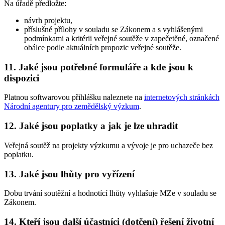
Na úřadě předložte:
návrh projektu,
příslušné přílohy v souladu se Zákonem a s vyhlášenými
podmínkami a kritérii veřejné soutěže v zapečetěné, označené
obálce podle aktuálních propozic veřejné soutěže.
11. Jaké jsou potřebné formuláře a kde jsou k
dispozici
Platnou softwarovou přihlášku naleznete na
internetových stránkách
Národní agentury pro zemědělský výzkum
.
12. Jaké jsou poplatky a jak je lze uhradit
Veřejná soutěž na projekty výzkumu a vývoje je pro uchazeče bez
poplatku.
13. Jaké jsou lhůty pro vyřízení
Dobu trvání soutěžní a hodnotící lhůty vyhlašuje MZe v souladu se
Zákonem.
14. Kteří jsou další účastníci (dotčení) řešení životní