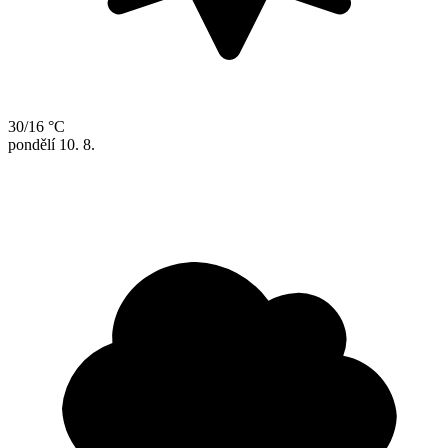
30/16 °C
pondělí
10. 8.