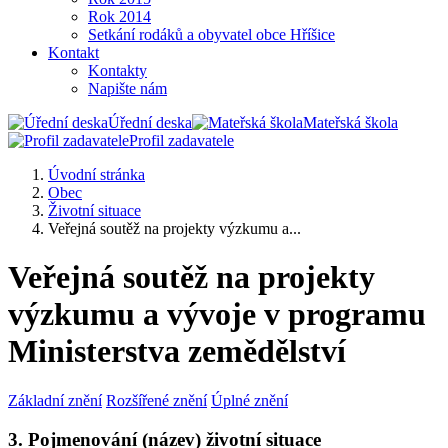
Rok 2014
Setkání rodáků a obyvatel obce Hříšice
Kontakt
Kontakty
Napište nám
Úřední deska
Mateřská škola
Profil zadavatele
Úvodní stránka
Obec
Životní situace
Veřejná soutěž na projekty výzkumu a...
Veřejná soutěž na projekty
výzkumu a vývoje v programu
Ministerstva zemědělství
Základní znění
Rozšířené znění
Úplné znění
3. Pojmenování (název) životní situace