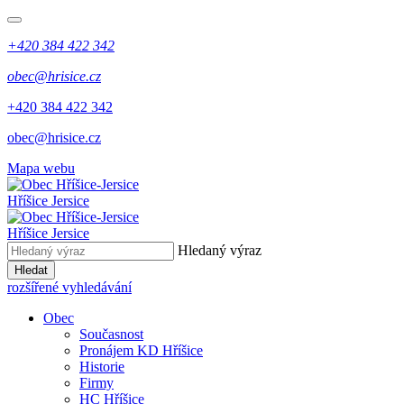
+420 384 422 342
obec@hrisice.cz
+420 384 422 342
obec@hrisice.cz
Mapa webu
Hříšice Jersice
Hříšice Jersice
Hledaný výraz
Hledat
rozšířené vyhledávání
Obec
Současnost
Pronájem KD Hříšice
Historie
Firmy
HC Hříšice