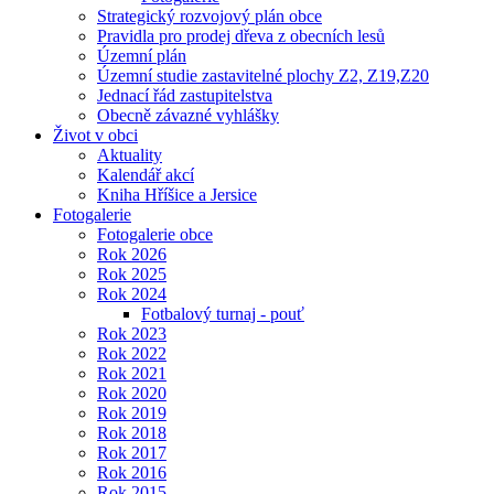
Strategický rozvojový plán obce
Pravidla pro prodej dřeva z obecních lesů
Územní plán
Územní studie zastavitelné plochy Z2, Z19,Z20
Jednací řád zastupitelstva
Obecně závazné vyhlášky
Život v obci
Aktuality
Kalendář akcí
Kniha Hříšice a Jersice
Fotogalerie
Fotogalerie obce
Rok 2026
Rok 2025
Rok 2024
Fotbalový turnaj - pouť
Rok 2023
Rok 2022
Rok 2021
Rok 2020
Rok 2019
Rok 2018
Rok 2017
Rok 2016
Rok 2015