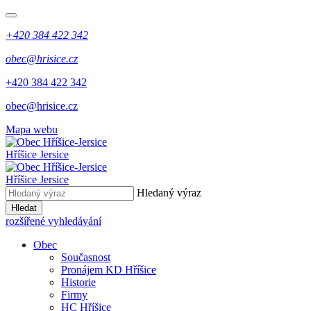
+420 384 422 342
obec@hrisice.cz
+420 384 422 342
obec@hrisice.cz
Mapa webu
Hříšice Jersice
Hříšice Jersice
Hledaný výraz
Hledat
rozšířené vyhledávání
Obec
Současnost
Pronájem KD Hříšice
Historie
Firmy
HC Hříšice