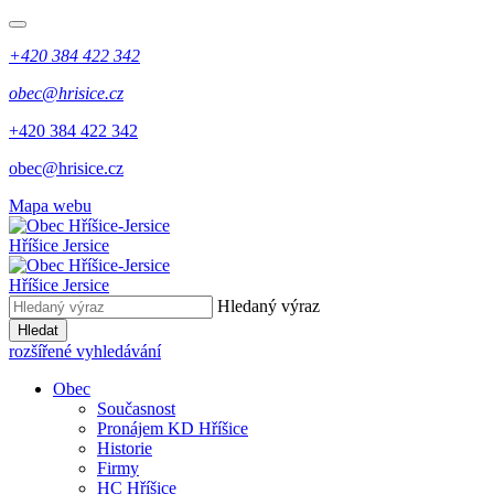
+420 384 422 342
obec@hrisice.cz
+420 384 422 342
obec@hrisice.cz
Mapa webu
Hříšice Jersice
Hříšice Jersice
Hledaný výraz
Hledat
rozšířené vyhledávání
Obec
Současnost
Pronájem KD Hříšice
Historie
Firmy
HC Hříšice