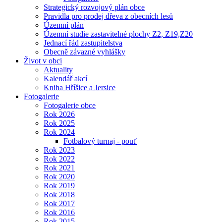
Strategický rozvojový plán obce
Pravidla pro prodej dřeva z obecních lesů
Územní plán
Územní studie zastavitelné plochy Z2, Z19,Z20
Jednací řád zastupitelstva
Obecně závazné vyhlášky
Život v obci
Aktuality
Kalendář akcí
Kniha Hříšice a Jersice
Fotogalerie
Fotogalerie obce
Rok 2026
Rok 2025
Rok 2024
Fotbalový turnaj - pouť
Rok 2023
Rok 2022
Rok 2021
Rok 2020
Rok 2019
Rok 2018
Rok 2017
Rok 2016
Rok 2015