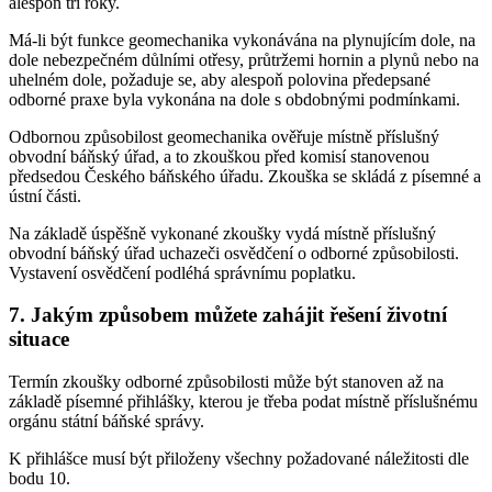
alespoň tři roky.
Má-li být funkce geomechanika vykonávána na plynujícím dole, na
dole nebezpečném důlními otřesy, průtržemi hornin a plynů nebo na
uhelném dole, požaduje se, aby alespoň polovina předepsané
odborné praxe byla vykonána na dole s obdobnými podmínkami.
Odbornou způsobilost geomechanika ověřuje místně příslušný
obvodní báňský úřad, a to zkouškou před komisí stanovenou
předsedou Českého báňského úřadu. Zkouška se skládá z písemné a
ústní části.
Na základě úspěšně vykonané zkoušky vydá místně příslušný
obvodní báňský úřad uchazeči osvědčení o odborné způsobilosti.
Vystavení osvědčení podléhá správnímu poplatku.
7. Jakým způsobem můžete zahájit řešení životní
situace
Termín zkoušky odborné způsobilosti může být stanoven až na
základě písemné přihlášky, kterou je třeba podat místně příslušnému
orgánu státní báňské správy.
K přihlášce musí být přiloženy všechny požadované náležitosti dle
bodu 10.