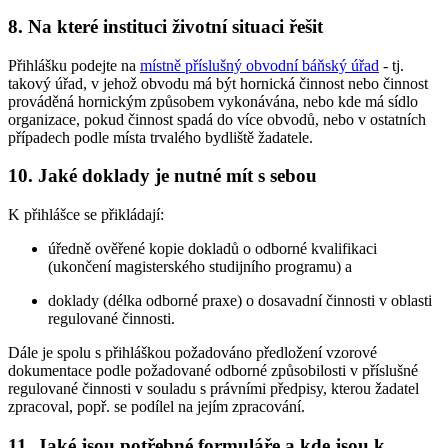
8. Na které instituci životní situaci řešit
Přihlášku podejte na
místně příslušný obvodní báňský úřad
- tj.
takový úřad, v jehož obvodu má být hornická činnost nebo činnost
prováděná hornickým způsobem vykonávána, nebo kde má sídlo
organizace, pokud činnost spadá do více obvodů, nebo v ostatních
případech podle místa trvalého bydliště žadatele.
10. Jaké doklady je nutné mít s sebou
K přihlášce se přikládají:
úředně ověřené kopie dokladů o odborné kvalifikaci
(ukončení magisterského studijního programu) a
doklady (délka odborné praxe) o dosavadní činnosti v oblasti
regulované činnosti.
Dále je spolu s přihláškou požadováno předložení vzorové
dokumentace podle požadované odborné způsobilosti v příslušné
regulované činnosti v souladu s právními předpisy, kterou žadatel
zpracoval, popř. se podílel na jejím zpracování.
11. Jaké jsou potřebné formuláře a kde jsou k