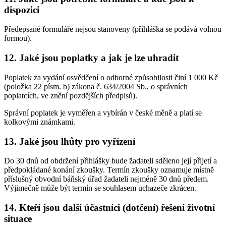
dispozici
Předepsané formuláře nejsou stanoveny (přihláška se podává volnou
formou).
12. Jaké jsou poplatky a jak je lze uhradit
Poplatek za vydání osvědčení o odborné způsobilosti činí 1 000 Kč
(položka 22 písm. b) zákona č. 634/2004 Sb., o správních
poplatcích, ve znění pozdějších předpisů).
Správní poplatek je vyměřen a vybírán v české měně a platí se
kolkovými známkami.
13. Jaké jsou lhůty pro vyřízení
Do 30 dnů od obdržení přihlášky bude žadateli sděleno její přijetí a
předpokládané konání zkoušky. Termín zkoušky oznamuje místně
příslušný obvodní báňský úřad žadateli nejméně 30 dnů předem.
Výjimečně může být termín se souhlasem uchazeče zkrácen.
14. Kteří jsou další účastníci (dotčení) řešení životní
situace