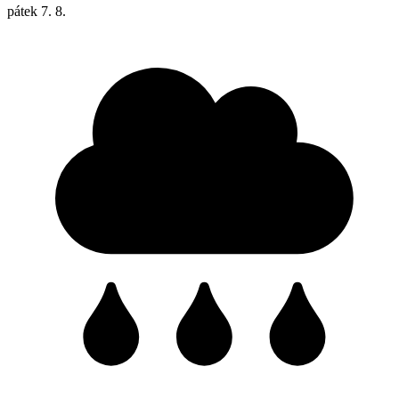
pátek
7. 8.