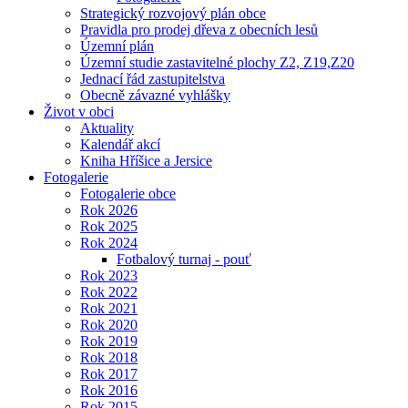
Strategický rozvojový plán obce
Pravidla pro prodej dřeva z obecních lesů
Územní plán
Územní studie zastavitelné plochy Z2, Z19,Z20
Jednací řád zastupitelstva
Obecně závazné vyhlášky
Život v obci
Aktuality
Kalendář akcí
Kniha Hříšice a Jersice
Fotogalerie
Fotogalerie obce
Rok 2026
Rok 2025
Rok 2024
Fotbalový turnaj - pouť
Rok 2023
Rok 2022
Rok 2021
Rok 2020
Rok 2019
Rok 2018
Rok 2017
Rok 2016
Rok 2015