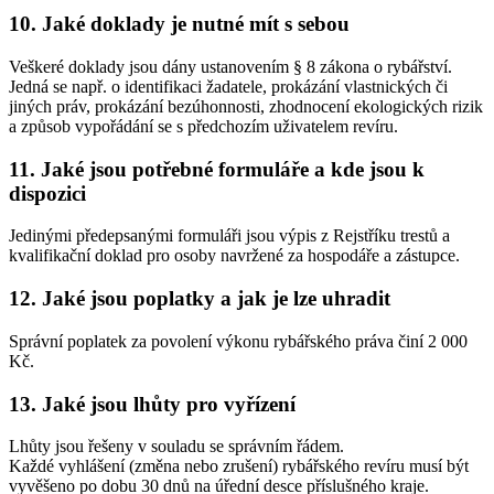
10. Jaké doklady je nutné mít s sebou
Veškeré doklady jsou dány ustanovením § 8 zákona o rybářství.
Jedná se např. o identifikaci žadatele, prokázání vlastnických či
jiných práv, prokázání bezúhonnosti, zhodnocení ekologických rizik
a způsob vypořádání se s předchozím uživatelem revíru.
11. Jaké jsou potřebné formuláře a kde jsou k
dispozici
Jedinými předepsanými formuláři jsou výpis z Rejstříku trestů a
kvalifikační doklad pro osoby navržené za hospodáře a zástupce.
12. Jaké jsou poplatky a jak je lze uhradit
Správní poplatek za povolení výkonu rybářského práva činí 2 000
Kč.
13. Jaké jsou lhůty pro vyřízení
Lhůty jsou řešeny v souladu se správním řádem.
Každé vyhlášení (změna nebo zrušení) rybářského revíru musí být
vyvěšeno po dobu 30 dnů na úřední desce příslušného kraje.