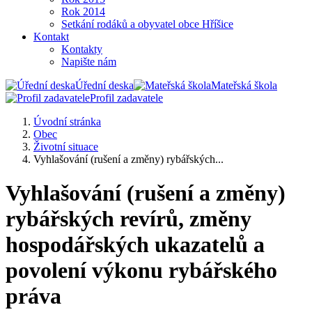
Rok 2014
Setkání rodáků a obyvatel obce Hříšice
Kontakt
Kontakty
Napište nám
Úřední deska
Mateřská škola
Profil zadavatele
Úvodní stránka
Obec
Životní situace
Vyhlašování (rušení a změny) rybářských...
Vyhlašování (rušení a změny)
rybářských revírů, změny
hospodářských ukazatelů a
povolení výkonu rybářského
práva