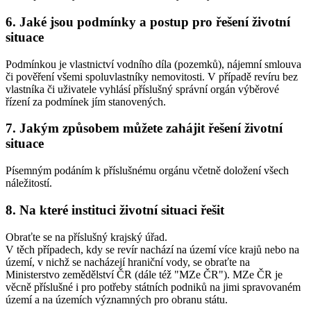
6. Jaké jsou podmínky a postup pro řešení životní
situace
Podmínkou je vlastnictví vodního díla (pozemků), nájemní smlouva
či pověření všemi spoluvlastníky nemovitosti. V případě revíru bez
vlastníka či uživatele vyhlásí příslušný správní orgán výběrové
řízení za podmínek jím stanovených.
7. Jakým způsobem můžete zahájit řešení životní
situace
Písemným podáním k příslušnému orgánu včetně doložení všech
náležitostí.
8. Na které instituci životní situaci řešit
Obraťte se na příslušný krajský úřad.
V těch případech, kdy se revír nachází na území více krajů nebo na
území, v nichž se nacházejí hraniční vody, se obraťte na
Ministerstvo zemědělství ČR (dále též "MZe ČR"). MZe ČR je
věcně příslušné i pro potřeby státních podniků na jimi spravovaném
území a na územích významných pro obranu státu.