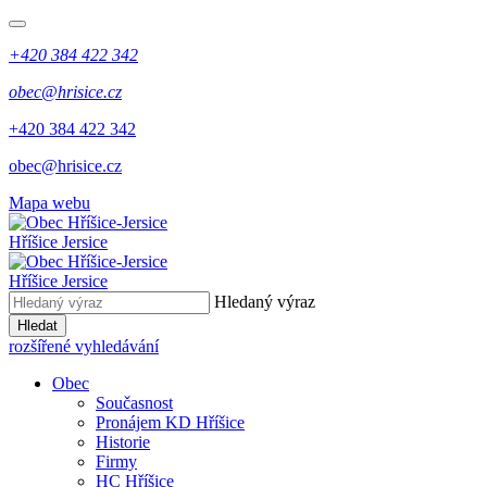
+420 384 422 342
obec@hrisice.cz
+420 384 422 342
obec@hrisice.cz
Mapa webu
Hříšice Jersice
Hříšice Jersice
Hledaný výraz
Hledat
rozšířené vyhledávání
Obec
Současnost
Pronájem KD Hříšice
Historie
Firmy
HC Hříšice