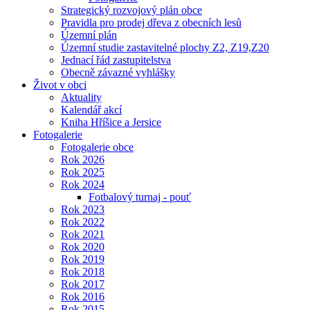
Strategický rozvojový plán obce
Pravidla pro prodej dřeva z obecních lesů
Územní plán
Územní studie zastavitelné plochy Z2, Z19,Z20
Jednací řád zastupitelstva
Obecně závazné vyhlášky
Život v obci
Aktuality
Kalendář akcí
Kniha Hříšice a Jersice
Fotogalerie
Fotogalerie obce
Rok 2026
Rok 2025
Rok 2024
Fotbalový turnaj - pouť
Rok 2023
Rok 2022
Rok 2021
Rok 2020
Rok 2019
Rok 2018
Rok 2017
Rok 2016
Rok 2015