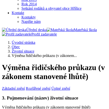
Rok 2014
Setkání rodáků a obyvatel obce Hříšice
Kontakt
Kontakty
Napište nám
Úřední deska
Mateřská škola
Profil zadavatele
Úvodní stránka
Obec
Životní situace
Výměna řidičského průkazu (v zákonem...
Výměna řidičského průkazu (v
zákonem stanovené lhůtě)
Základní znění
Rozšířené znění
Úplné znění
3. Pojmenování (název) životní situace
Výměna řidičského průkazu (v zákonem stanovené lhůtě)