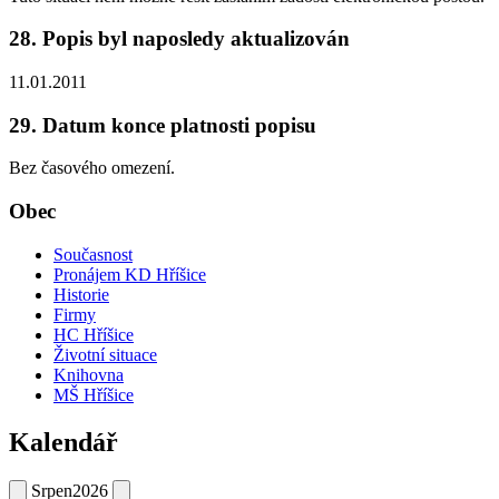
28. Popis byl naposledy aktualizován
11.01.2011
29. Datum konce platnosti popisu
Bez časového omezení.
Obec
Současnost
Pronájem KD Hříšice
Historie
Firmy
HC Hříšice
Životní situace
Knihovna
MŠ Hříšice
Kalendář
Srpen
2026