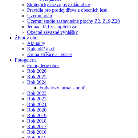
Strategický rozvojový plán obce
Pravidla pro prodej dřeva z obecních lesů
Územní plán
Územní studie zastavitelné plochy Z2, Z19,Z20
Jednací řád zastupitelstva
Obecně závazné vyhlášky
Život v obci
Aktuality
Kalendář akcí
Kniha Hříšice a Jersice
Fotogalerie
Fotogalerie obce
Rok 2026
Rok 2025
Rok 2024
Fotbalový turnaj - pouť
Rok 2023
Rok 2022
Rok 2021
Rok 2020
Rok 2019
Rok 2018
Rok 2017
Rok 2016
Rok 2015