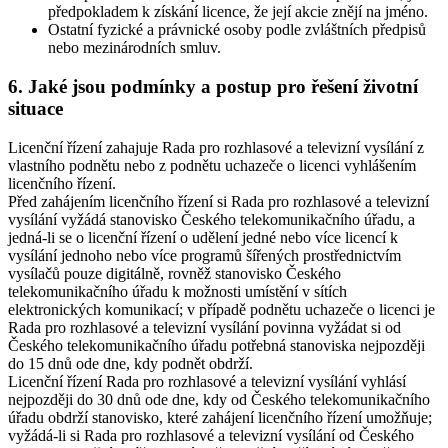
předpokladem k získání licence, že její akcie znějí na jméno.
Ostatní fyzické a právnické osoby podle zvláštních předpisů
nebo mezinárodních smluv.
6. Jaké jsou podmínky a postup pro řešení životní
situace
Licenční řízení zahajuje Rada pro rozhlasové a televizní vysílání z
vlastního podnětu nebo z podnětu uchazeče o licenci vyhlášením
licenčního řízení.
Před zahájením licenčního řízení si Rada pro rozhlasové a televizní
vysílání vyžádá stanovisko Českého telekomunikačního úřadu, a
jedná-li se o licenční řízení o udělení jedné nebo více licencí k
vysílání jednoho nebo více programů šířených prostřednictvím
vysílačů pouze digitálně, rovněž stanovisko Českého
telekomunikačního úřadu k možnosti umístění v sítích
elektronických komunikací; v případě podnětu uchazeče o licenci je
Rada pro rozhlasové a televizní vysílání povinna vyžádat si od
Českého telekomunikačního úřadu potřebná stanoviska nejpozději
do 15 dnů ode dne, kdy podnět obdrží.
Licenční řízení Rada pro rozhlasové a televizní vysílání vyhlásí
nejpozději do 30 dnů ode dne, kdy od Českého telekomunikačního
úřadu obdrží stanovisko, které zahájení licenčního řízení umožňuje;
vyžádá-li si Rada pro rozhlasové a televizní vysílání od Českého