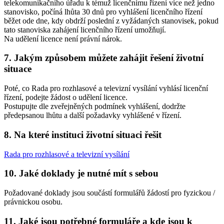
telekomunikačního úřadu k témuž licenčnímu řízení více než jedno
stanovisko, počíná lhůta 30 dnů pro vyhlášení licenčního řízení
běžet ode dne, kdy obdrží poslední z vyžádaných stanovisek, pokud
tato stanoviska zahájení licenčního řízení umožňují.
Na udělení licence není právní nárok.
7. Jakým způsobem můžete zahájit řešení životní
situace
Poté, co Rada pro rozhlasové a televizní vysílání vyhlásí licenční
řízení, podejte žádost o udělení licence.
Postupujte dle zveřejněných podmínek vyhlášení, dodržte
předepsanou lhůtu a další požadavky vyhlášené v řízení.
8. Na které instituci životní situaci řešit
Rada pro rozhlasové a televizní vysílání
10. Jaké doklady je nutné mít s sebou
Požadované doklady jsou součástí formulářů žádostí pro fyzickou /
právnickou osobu.
11. Jaké jsou potřebné formuláře a kde jsou k