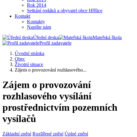
Rok 2014
Setkání rodáků a obyvatel obce Hříšice
Kontakt
Kontakty
Napište nám
Úřední deska
Mateřská škola
Profil zadavatele
Úvodní stránka
Obec
Životní situace
Zájem o provozování rozhlasového...
Zájem o provozování
rozhlasového vysílání
prostřednictvím pozemních
vysílačů
Základní znění
Rozšířené znění
Úplné znění