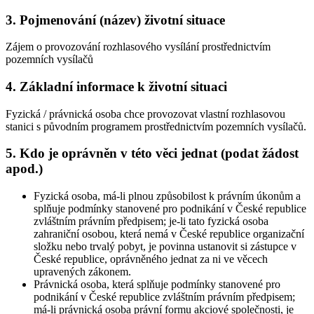
3. Pojmenování (název) životní situace
Zájem o provozování rozhlasového vysílání prostřednictvím
pozemních vysílačů
4. Základní informace k životní situaci
Fyzická / právnická osoba chce provozovat vlastní rozhlasovou
stanici s původním programem prostřednictvím pozemních vysílačů.
5. Kdo je oprávněn v této věci jednat (podat žádost
apod.)
Fyzická osoba, má-li plnou způsobilost k právním úkonům a
splňuje podmínky stanovené pro podnikání v České republice
zvláštním právním předpisem; je-li tato fyzická osoba
zahraniční osobou, která nemá v České republice organizační
složku nebo trvalý pobyt, je povinna ustanovit si zástupce v
České republice, oprávněného jednat za ni ve věcech
upravených zákonem.
Právnická osoba, která splňuje podmínky stanovené pro
podnikání v České republice zvláštním právním předpisem;
má-li právnická osoba právní formu akciové společnosti, je