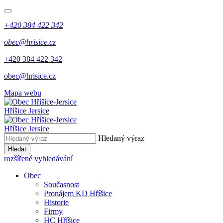
+420 384 422 342
obec@hrisice.cz
+420 384 422 342
obec@hrisice.cz
Mapa webu
Hříšice Jersice
Hříšice Jersice
Hledaný výraz
Hledat
rozšířené vyhledávání
Obec
Současnost
Pronájem KD Hříšice
Historie
Firmy
HC Hříšice