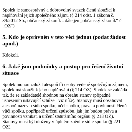
Spolek je samosprávný a dobrovolný svazek členů sloužící k
naplňování jejich společného zájmu (§ 214 odst. 1 zákona č.
89/2012 Sb., občanský zákoník - dále jen „občanský zákoník“ či
„OZ“).
5. Kdo je oprávněn v této věci jednat (podat žádost
apod.)
Kdokoli.
6. Jaké jsou podmínky a postup pro řešení životní
situace
Spolek mohou založit alespoň tři osoby vedené společným zájmem;
spolek má sloužit k jeho naplňování (§ 214 OZ). Spolek se zakládá
tak, že se zakladatelé shodnou na obsahu stanov (případně
usnesením ustavující schůze - viz níže). Stanovy musí obsahovat
alespoň název a sídlo spolku, účel spolku, práva a povinnosti členů
vůči spolku, popřípadě určení způsobu, jak jim budou práva a
povinnosti vznikat, a určení statutárního orgánu (§ 218 OZ).
Stanovy musí být uloženy v úplném znění v sídle spolku (§ 221
OZ).