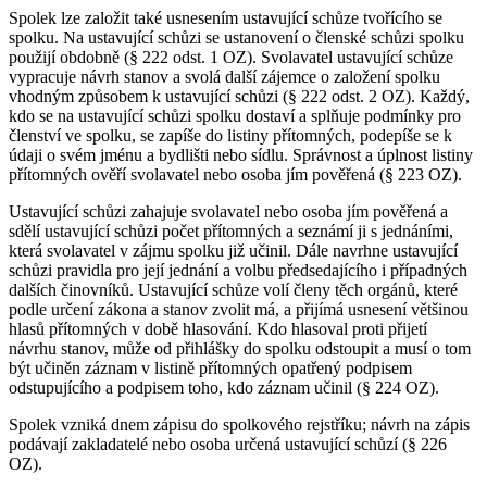
Spolek lze založit také usnesením ustavující schůze tvořícího se
spolku. Na ustavující schůzi se ustanovení o členské schůzi spolku
použijí obdobně (§ 222 odst. 1 OZ). Svolavatel ustavující schůze
vypracuje návrh stanov a svolá další zájemce o založení spolku
vhodným způsobem k ustavující schůzi (§ 222 odst. 2 OZ). Každý,
kdo se na ustavující schůzi spolku dostaví a splňuje podmínky pro
členství ve spolku, se zapíše do listiny přítomných, podepíše se k
údaji o svém jménu a bydlišti nebo sídlu. Správnost a úplnost listiny
přítomných ověří svolavatel nebo osoba jím pověřená (§ 223 OZ).
Ustavující schůzi zahajuje svolavatel nebo osoba jím pověřená a
sdělí ustavující schůzi počet přítomných a seznámí ji s jednáními,
která svolavatel v zájmu spolku již učinil. Dále navrhne ustavující
schůzi pravidla pro její jednání a volbu předsedajícího i případných
dalších činovníků. Ustavující schůze volí členy těch orgánů, které
podle určení zákona a stanov zvolit má, a přijímá usnesení většinou
hlasů přítomných v době hlasování. Kdo hlasoval proti přijetí
návrhu stanov, může od přihlášky do spolku odstoupit a musí o tom
být učiněn záznam v listině přítomných opatřený podpisem
odstupujícího a podpisem toho, kdo záznam učinil (§ 224 OZ).
Spolek vzniká dnem zápisu do spolkového rejstříku; návrh na zápis
podávají zakladatelé nebo osoba určená ustavující schůzí (§ 226
OZ).