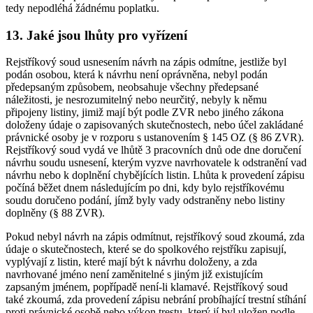
tedy nepodléhá žádnému poplatku.
13. Jaké jsou lhůty pro vyřízení
Rejstříkový soud usnesením návrh na zápis odmítne, jestliže byl
podán osobou, která k návrhu není oprávněna, nebyl podán
předepsaným způsobem, neobsahuje všechny předepsané
náležitosti, je nesrozumitelný nebo neurčitý, nebyly k němu
připojeny listiny, jimiž mají být podle ZVR nebo jiného zákona
doloženy údaje o zapisovaných skutečnostech, nebo účel zakládané
právnické osoby je v rozporu s ustanovením § 145 OZ (§ 86 ZVR).
Rejstříkový soud vydá ve lhůtě 3 pracovních dnů ode dne doručení
návrhu soudu usnesení, kterým vyzve navrhovatele k odstranění vad
návrhu nebo k doplnění chybějících listin. Lhůta k provedení zápisu
počíná běžet dnem následujícím po dni, kdy bylo rejstříkovému
soudu doručeno podání, jímž byly vady odstraněny nebo listiny
doplněny (§ 88 ZVR).
Pokud nebyl návrh na zápis odmítnut, rejstříkový soud zkoumá, zda
údaje o skutečnostech, které se do spolkového rejstříku zapisují,
vyplývají z listin, které mají být k návrhu doloženy, a zda
navrhované jméno není zaměnitelné s jiným již existujícím
zapsaným jménem, popřípadě není-li klamavé. Rejstříkový soud
také zkoumá, zda provedení zápisu nebrání probíhající trestní stíhání
proti právnické osobě nebo výkon trestu, který jí byl uložen podle