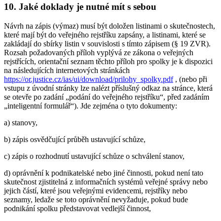
10. Jaké doklady je nutné mít s sebou
Návrh na zápis (výmaz) musí být doložen listinami o skutečnostech,
které mají být do veřejného rejstříku zapsány, a listinami, které se
zakládají do sbírky listin v souvislosti s tímto zápisem (§ 19 ZVR).
Rozsah požadovaných příloh vyplývá ze zákona o veřejných
rejstřících, orientační seznam těchto příloh pro spolky je k dispozici
na následujících internetových stránkách
https://or.justice.cz/ias/ui/download/prilohy_spolky.pdf
, (nebo při
vstupu z úvodní stránky lze nalézt příslušný odkaz na stránce, která
se otevře po zadání „podání do veřejného rejstříku“, před zadáním
„inteligentní formulář“). Jde zejména o tyto dokumenty:
a) stanovy,
b) zápis osvědčující průběh ustavující schůze,
c) zápis o rozhodnutí ustavující schůze o schválení stanov,
d) oprávnění k podnikatelské nebo jiné činnosti, pokud není tato
skutečnost zjistitelná z informačních systémů veřejné správy nebo
jejich částí, které jsou veřejnými evidencemi, rejstříky nebo
seznamy, ledaže se toto oprávnění nevyžaduje, pokud bude
podnikání spolku představovat vedlejší činnost,