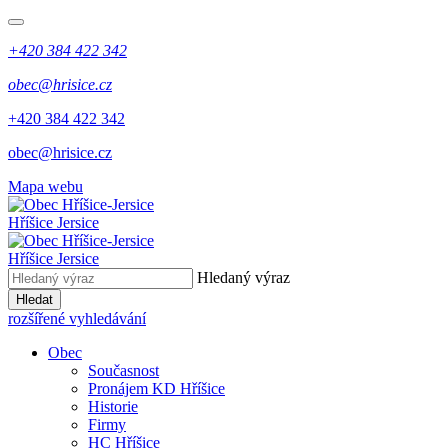
+420 384 422 342
obec@hrisice.cz
+420 384 422 342
obec@hrisice.cz
Mapa webu
Hříšice Jersice
Hříšice Jersice
Hledaný výraz
Hledat
rozšířené vyhledávání
Obec
Současnost
Pronájem KD Hříšice
Historie
Firmy
HC Hříšice