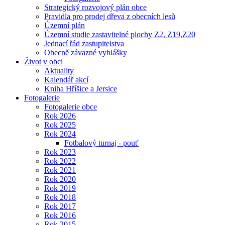
Strategický rozvojový plán obce
Pravidla pro prodej dřeva z obecních lesů
Územní plán
Územní studie zastavitelné plochy Z2, Z19,Z20
Jednací řád zastupitelstva
Obecně závazné vyhlášky
Život v obci
Aktuality
Kalendář akcí
Kniha Hříšice a Jersice
Fotogalerie
Fotogalerie obce
Rok 2026
Rok 2025
Rok 2024
Fotbalový turnaj - pouť
Rok 2023
Rok 2022
Rok 2021
Rok 2020
Rok 2019
Rok 2018
Rok 2017
Rok 2016
Rok 2015