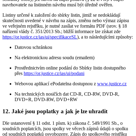
navrhovatele na listinném návrhu musí být úředně ověřen.
Listiny určené k založení do sbírky listin, jimiž se nedokládají
skutečnosti uvedené v návrhu na zápis, změnu nebo výmaz zápisu
ve veřejném rejstříku, je nutné zasílat ve formátu PDF (srov. § 18
nařízení vlády č. 351/2013 Sb.; bližší informace lze získat zde
https://or.justice.cz/ias/ui/specifikaceSL
), a to následujícími způsoby:
Datovou schránkou
Na elektronickou adresu soudu (emailem)
Prostřednictvím online podání do Sbírky listin dostupného
přes
https://or.justice.cz/ias/ui/podani
Webovou aplikací ePodatelna dostupnou z
www.justice.cz
Na technických nosičích dat CD-R, CD-RW, DVD-R,
DVD+R, DVD-RW, DVD+RW
12. Jaké jsou poplatky a jak je lze uhradit
Dle ustanovení § 11 odst. 1 písm. k) zákona č. 549/1991 Sb., o
soudních poplatcích, jsou spolky ve věcech zápisů údajů o spolku
od soudních poplatků osvobozeny. Zápis do spolkového rejstříku