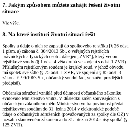
7. Jakým způsobem můžete zahájit řešení životní
situace
Viz výše.
8. Na které instituci životní situaci řešit
Spolky a údaje o nich se zapisují do spolkového rejstříku [§ 26 odst.
1 písm. a) zákona č. 304/2013 Sb., o veřejných rejstřících
právnických a fyzických osob - dále jen „ZVR“], který vedou
rejstříkové soudy (§ 1 odst. 4 věta druhá ve spojení s odst. 1 ZVR).
Příslušným rejstříkovým soudem je krajský soud, v jehož obvodu
má spolek své sídlo (§ 75 odst. 1 ZVR, ve spojení s § 85 odst. 3
zákona č. 99/1963 Sb., občanský soudní řád, ve znění pozdějších
předpisů).
Občanská sdružení vzniklá před účinnosti občanského zákoníku
evidovalo Ministerstvo vnitra. V důsledku změn souvisejících s
občanským zákoníkem mělo Ministerstvo vnitra povinnost předat
rejstříkovým soudům do 31. ledna 2014 v elektronické podobě
údaje o občanských sdruženích (považovaných za spolky dle OZ) v
rozsahu stanoveném zákonem a do 31. března 2014 spisy spolků (§
125 ZVR).