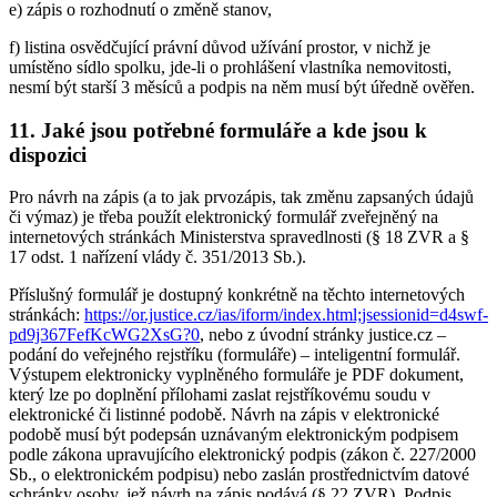
e) zápis o rozhodnutí o změně stanov,
f) listina osvědčující právní důvod užívání prostor, v nichž je
umístěno sídlo spolku, jde-li o prohlášení vlastníka nemovitosti,
nesmí být starší 3 měsíců a podpis na něm musí být úředně ověřen.
11. Jaké jsou potřebné formuláře a kde jsou k
dispozici
Pro návrh na zápis (a to jak prvozápis, tak změnu zapsaných údajů
či výmaz) je třeba použít elektronický formulář zveřejněný na
internetových stránkách Ministerstva spravedlnosti (§ 18 ZVR a §
17 odst. 1 nařízení vlády č. 351/2013 Sb.).
Příslušný formulář je dostupný konkrétně na těchto internetových
stránkách:
https://or.justice.cz/ias/iform/index.html;jsessionid=d4swf-
pd9j367FefKcWG2XsG?0
, nebo z úvodní stránky justice.cz –
podání do veřejného rejstříku (formuláře) – inteligentní formulář.
Výstupem elektronicky vyplněného formuláře je PDF dokument,
který lze po doplnění přílohami zaslat rejstříkovému soudu v
elektronické či listinné podobě. Návrh na zápis v elektronické
podobě musí být podepsán uznávaným elektronickým podpisem
podle zákona upravujícího elektronický podpis (zákon č. 227/2000
Sb., o elektronickém podpisu) nebo zaslán prostřednictvím datové
schránky osoby, jež návrh na zápis podává (§ 22 ZVR). Podpis