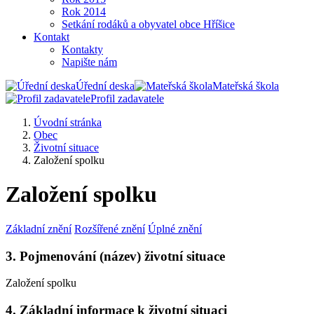
Rok 2014
Setkání rodáků a obyvatel obce Hříšice
Kontakt
Kontakty
Napište nám
Úřední deska
Mateřská škola
Profil zadavatele
Úvodní stránka
Obec
Životní situace
Založení spolku
Založení spolku
Základní znění
Rozšířené znění
Úplné znění
3. Pojmenování (název) životní situace
Založení spolku
4. Základní informace k životní situaci