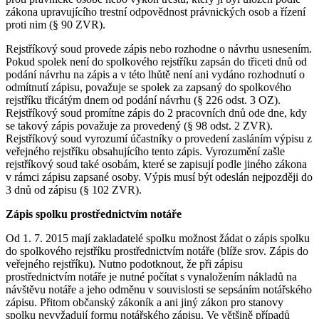
zákona upravujícího trestní odpovědnost právnických osob a řízení
proti nim (§ 90 ZVR).
Rejstříkový soud provede zápis nebo rozhodne o návrhu usnesením.
Pokud spolek není do spolkového rejstříku zapsán do třiceti dnů od
podání návrhu na zápis a v této lhůtě není ani vydáno rozhodnutí o
odmítnutí zápisu, považuje se spolek za zapsaný do spolkového
rejstříku třicátým dnem od podání návrhu (§ 226 odst. 3 OZ).
Rejstříkový soud promítne zápis do 2 pracovních dnů ode dne, kdy
se takový zápis považuje za provedený (§ 98 odst. 2 ZVR).
Rejstříkový soud vyrozumí účastníky o provedení zasláním výpisu z
veřejného rejstříku obsahujícího tento zápis. Vyrozumění zašle
rejstříkový soud také osobám, které se zapisují podle jiného zákona
v rámci zápisu zapsané osoby. Výpis musí být odeslán nejpozději do
3 dnů od zápisu (§ 102 ZVR).
Zápis spolku prostřednictvím notáře
Od 1. 7. 2015 mají zakladatelé spolku možnost žádat o zápis spolku
do spolkového rejstříku prostřednictvím notáře (blíže srov. Zápis do
veřejného rejstříku). Nutno podotknout, že při zápisu
prostřednictvím notáře je nutné počítat s vynaložením nákladů na
návštěvu notáře a jeho odměnu v souvislosti se sepsáním notářského
zápisu. Přitom občanský zákoník a ani jiný zákon pro stanovy
spolku nevyžadují formu notářského zápisu. Ve většině případů