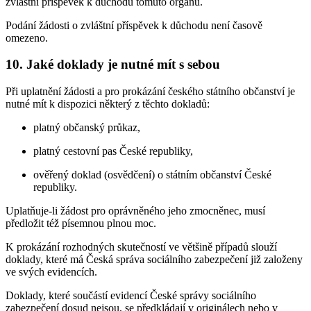
zvláštní příspěvek k důchodu tomuto orgánu.
Podání žádosti o zvláštní příspěvek k důchodu není časově
omezeno.
10. Jaké doklady je nutné mít s sebou
Při uplatnění žádosti a pro prokázání českého státního občanství je
nutné mít k dispozici některý z těchto dokladů:
platný občanský průkaz,
platný cestovní pas České republiky,
ověřený doklad (osvědčení) o státním občanství České
republiky.
Uplatňuje-li žádost pro oprávněného jeho zmocněnec, musí
předložit též písemnou plnou moc.
K prokázání rozhodných skutečností ve většině případů slouží
doklady, které má Česká správa sociálního zabezpečení již založeny
ve svých evidencích.
Doklady, které součástí evidencí České správy sociálního
zabezpečení dosud nejsou, se předkládají v originálech nebo v