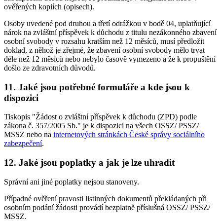
ověřených kopiích (opisech).
Osoby uvedené pod druhou a třetí odrážkou v bodě 04, uplatňující
nárok na zvláštní příspěvek k důchodu z titulu nezákonného zbavení
osobní svobody v rozsahu kratším než 12 měsíců, musí předložit
doklad, z něhož je zřejmé, že zbavení osobní svobody mělo trvat
déle než 12 měsíců nebo nebylo časově vymezeno a že k propuštění
došlo ze zdravotních důvodů.
11. Jaké jsou potřebné formuláře a kde jsou k
dispozici
Tiskopis "Žádost o zvláštní příspěvek k důchodu (ZPD) podle
zákona č. 357/2005 Sb." je k dispozici na všech OSSZ/ PSSZ/
MSSZ nebo na
internetových stránkách České správy sociálního
zabezpečení
.
12. Jaké jsou poplatky a jak je lze uhradit
Správní ani jiné poplatky nejsou stanoveny.
Případné ověření pravosti listinných dokumentů překládaných při
osobním podání žádosti provádí bezplatně příslušná OSSZ/ PSSZ/
MSSZ.