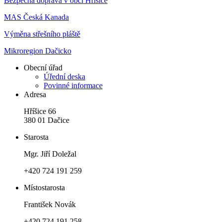
Bezpečná doprava v obci Hříšice
MAS Česká Kanada
Výměna střešního pláště
Mikroregion Dačicko
Obecní úřad
Úřední deska
Povinné informace
Adresa
Hříšice 66
380 01 Dačice
Starosta
Mgr. Jiří Doležal
+420 724 191 259
Místostarosta
František Novák
+420 724 191 258