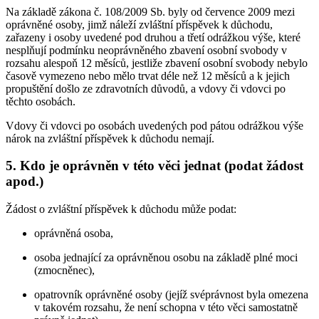
Na základě zákona č. 108/2009 Sb. byly od července 2009 mezi
oprávněné osoby, jimž náleží zvláštní příspěvek k důchodu,
zařazeny i osoby uvedené pod druhou a třetí odrážkou výše, které
nesplňují podmínku neoprávněného zbavení osobní svobody v
rozsahu alespoň 12 měsíců, jestliže zbavení osobní svobody nebylo
časově vymezeno nebo mělo trvat déle než 12 měsíců a k jejich
propuštění došlo ze zdravotních důvodů, a vdovy či vdovci po
těchto osobách.
Vdovy či vdovci po osobách uvedených pod pátou odrážkou výše
nárok na zvláštní příspěvek k důchodu nemají.
5. Kdo je oprávněn v této věci jednat (podat žádost
apod.)
Žádost o zvláštní příspěvek k důchodu může podat:
oprávněná osoba,
osoba jednající za oprávněnou osobu na základě plné moci
(zmocněnec),
opatrovník oprávněné osoby (jejíž svéprávnost byla omezena
v takovém rozsahu, že není schopna v této věci samostatně