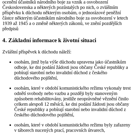
ocenění účastníků národního boje za vznik a osvobození
Československa a některých pozůstalých po nich, o zvláštním
příspěvku k důchodu některým osobám, o jednorázové peněžní
částce některým účastníkům národního boje za osvobození v letech
1939 až 1945 a o změně některých zákonů, ve znění pozdějších
předpisů
4. Základní informace k životní situaci
Zvláštní příspěvek k důchodu náleží:
osobám, jimž byla výše důchodu upravena jako účastníkům
odboje, ke dni podání žádosti jsou občany České republiky a
pobírají starobní nebo invalidní důchod z českého
důchodového pojištění,
osobám, které v období komunistického režimu vykonaly trest
odnětí svobody nebo vazbu a později byly stanoveným
způsobem rehabilitovány, jestliže neoprávněné věznění činilo
celkem alespoň 12 měsíců, ke dni podání žádosti jsou občany
České republiky a pobírají starobní nebo invalidní důchod z
českého důchodového pojištění,
osobám, které v období komunistického režimu byly zařazeny
v táborech nucených prací, pracovních útvarech,