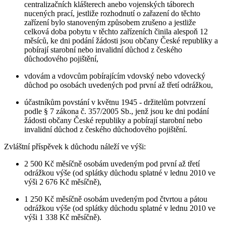
centralizačních klášterech anebo vojenských táborech
nucených prací, jestliže rozhodnutí o zařazení do těchto
zařízení bylo stanoveným způsobem zrušeno a jestliže
celková doba pobytu v těchto zařízeních činila alespoň 12
měsíců, ke dni podání žádosti jsou občany České republiky a
pobírají starobní nebo invalidní důchod z českého
důchodového pojištění,
vdovám a vdovcům pobírajícím vdovský nebo vdovecký
důchod po osobách uvedených pod první až třetí odrážkou,
účastníkům povstání v květnu 1945 - držitelům potvrzení
podle § 7 zákona č. 357/2005 Sb., jenž jsou ke dni podání
žádosti občany České republiky a pobírají starobní nebo
invalidní důchod z českého důchodového pojištění.
Zvláštní příspěvek k důchodu náleží ve výši:
2 500 Kč měsíčně osobám uvedeným pod první až třetí
odrážkou výše (od splátky důchodu splatné v lednu 2010 ve
výši 2 676 Kč měsíčně),
1 250 Kč měsíčně osobám uvedeným pod čtvrtou a pátou
odrážkou výše (od splátky důchodu splatné v lednu 2010 ve
výši 1 338 Kč měsíčně).