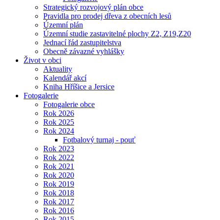
Strategický rozvojový plán obce
Pravidla pro prodej dřeva z obecních lesů
Územní plán
Územní studie zastavitelné plochy Z2, Z19,Z20
Jednací řád zastupitelstva
Obecně závazné vyhlášky
Život v obci
Aktuality
Kalendář akcí
Kniha Hříšice a Jersice
Fotogalerie
Fotogalerie obce
Rok 2026
Rok 2025
Rok 2024
Fotbalový turnaj - pouť
Rok 2023
Rok 2022
Rok 2021
Rok 2020
Rok 2019
Rok 2018
Rok 2017
Rok 2016
Rok 2015