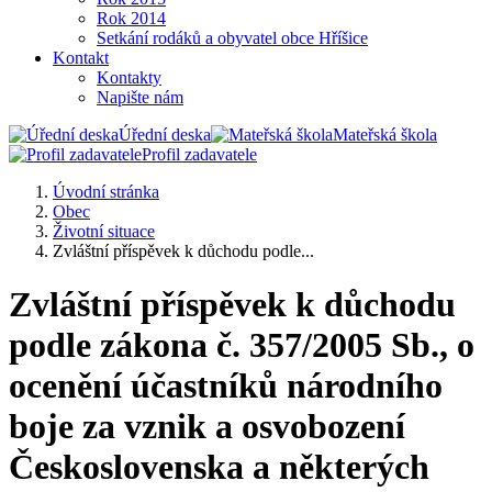
Rok 2014
Setkání rodáků a obyvatel obce Hříšice
Kontakt
Kontakty
Napište nám
Úřední deska
Mateřská škola
Profil zadavatele
Úvodní stránka
Obec
Životní situace
Zvláštní příspěvek k důchodu podle...
Zvláštní příspěvek k důchodu
podle zákona č. 357/2005 Sb., o
ocenění účastníků národního
boje za vznik a osvobození
Československa a některých