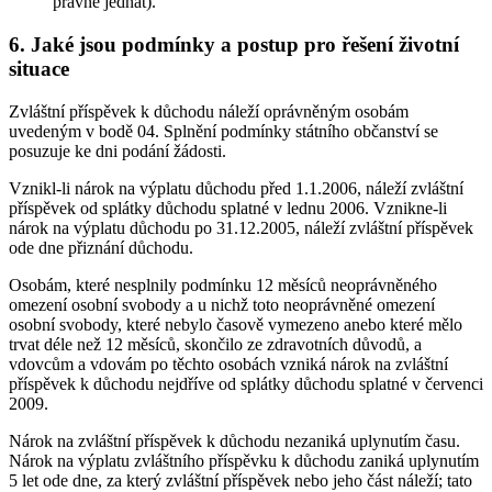
právně jednat).
6. Jaké jsou podmínky a postup pro řešení životní
situace
Zvláštní příspěvek k důchodu náleží oprávněným osobám
uvedeným v bodě 04. Splnění podmínky státního občanství se
posuzuje ke dni podání žádosti.
Vznikl-li nárok na výplatu důchodu před 1.1.2006, náleží zvláštní
příspěvek od splátky důchodu splatné v lednu 2006. Vznikne-li
nárok na výplatu důchodu po 31.12.2005, náleží zvláštní příspěvek
ode dne přiznání důchodu.
Osobám, které nesplnily podmínku 12 měsíců neoprávněného
omezení osobní svobody a u nichž toto neoprávněné omezení
osobní svobody, které nebylo časově vymezeno anebo které mělo
trvat déle než 12 měsíců, skončilo ze zdravotních důvodů, a
vdovcům a vdovám po těchto osobách vzniká nárok na zvláštní
příspěvek k důchodu nejdříve od splátky důchodu splatné v červenci
2009.
Nárok na zvláštní příspěvek k důchodu nezaniká uplynutím času.
Nárok na výplatu zvláštního příspěvku k důchodu zaniká uplynutím
5 let ode dne, za který zvláštní příspěvek nebo jeho část náleží; tato