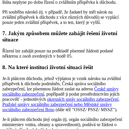
lhůta neplyne po dobu řízení o zvláštním příspěvku k důchodu.
Při souběhu nároků (tj. v případě, že žadatel by měl nárok na
zvláštní příspěvek k důchodu z více různých důvodů) se vyplácí
pouze jeden zvláštní příspěvek, a to ten, který je vyšší.
7. Jakým způsobem můžete zahájit řešení životní
situace
Řízení lze zahájit pouze na podkladě písemné žádosti podané
některou z osob uvedených v bodě 05.
8. Na které instituci životní situaci řešit
Je-li plátcem důchodu, jehož výplatou je vznik nároku na zvláštní
příspěvek k důchodu podmíněn, Česká správa sociálního
zabezpečení, lze písemnou žádost zaslat na adresu
České správy
sociálního zabezpečení
, popřípadě ji podat prostřednictvím jejích
pracovišť - jednotlivých
okresních správ sociálního zabezpečení,
Pražské správy sociálního zabezpečení nebo Městské správy
sociálního zabezpečení Brno
(dále též "OSSZ/ PSSZ/ MSSZ").
Je-li plátcem důchodu jiný orgán (tj. orgán sociálního zabezpečení
ministerstev vnitra, obrany a spravedlnosti), podává se žádost o