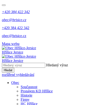
+420 384 422 342
obec@hrisice.cz
+420 384 422 342
obec@hrisice.cz
Mapa webu
Hříšice Jersice
Hříšice Jersice
Hledaný výraz
Hledat
rozšířené vyhledávání
Obec
Současnost
Pronájem KD Hříšice
Historie
Firmy
HC Hříšice