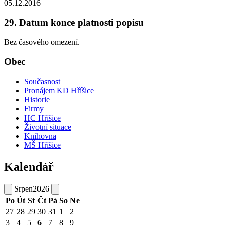
05.12.2016
29. Datum konce platnosti popisu
Bez časového omezení.
Obec
Současnost
Pronájem KD Hříšice
Historie
Firmy
HC Hříšice
Životní situace
Knihovna
MŠ Hříšice
Kalendář
Srpen
2026
Po
Út
St
Čt
Pá
So
Ne
27
28
29
30
31
1
2
3
4
5
6
7
8
9