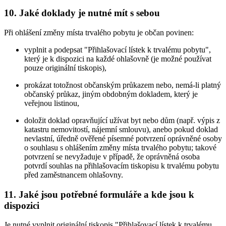
10. Jaké doklady je nutné mít s sebou
Při ohlášení změny místa trvalého pobytu je občan povinen:
vyplnit a podepsat "Přihlašovací lístek k trvalému pobytu",
který je k dispozici na každé ohlašovně (je možné používat
pouze originální tiskopis),
prokázat totožnost občanským průkazem nebo, nemá-li platný
občanský průkaz, jiným obdobným dokladem, který je
veřejnou listinou,
doložit doklad opravňující užívat byt nebo dům (např. výpis z
katastru nemovitostí, nájemní smlouvu), anebo pokud doklad
nevlastní, úředně ověřené písemné potvrzení oprávněné osoby
o souhlasu s ohlášením změny místa trvalého pobytu; takové
potvrzení se nevyžaduje v případě, že oprávněná osoba
potvrdí souhlas na přihlašovacím tiskopisu k trvalému pobytu
před zaměstnancem ohlašovny.
11. Jaké jsou potřebné formuláře a kde jsou k
dispozici
Je nutné vyplnit originální tiskopis "Přihlašovací lístek k trvalému