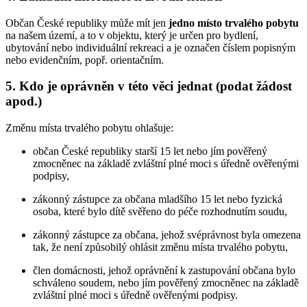
Občan České republiky může mít jen
jedno místo trvalého pobytu
na našem území, a to v objektu, který je určen pro bydlení,
ubytování nebo individuální rekreaci a je označen číslem popisným
nebo evidenčním, popř. orientačním.
5. Kdo je oprávněn v této věci jednat (podat žádost
apod.)
Změnu místa trvalého pobytu ohlašuje:
občan České republiky starší 15 let nebo jím pověřený
zmocněnec na základě zvláštní plné moci s úředně ověřenými
podpisy,
zákonný zástupce za občana mladšího 15 let nebo fyzická
osoba, které bylo dítě svěřeno do péče rozhodnutím soudu,
zákonný zástupce za občana, jehož svéprávnost byla omezena
tak, že není způsobilý ohlásit změnu místa trvalého pobytu,
člen domácnosti, jehož oprávnění k zastupování občana bylo
schváleno soudem, nebo jím pověřený zmocněnec na základě
zvláštní plné moci s úředně ověřenými podpisy.