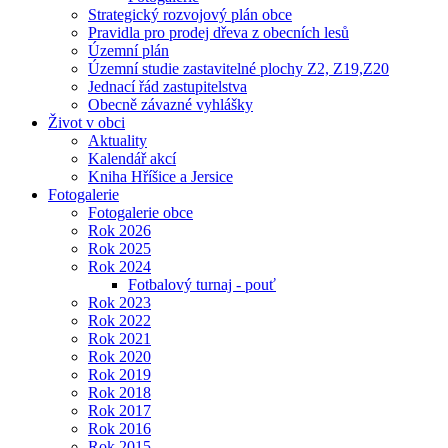
Strategický rozvojový plán obce
Pravidla pro prodej dřeva z obecních lesů
Územní plán
Územní studie zastavitelné plochy Z2, Z19,Z20
Jednací řád zastupitelstva
Obecně závazné vyhlášky
Život v obci
Aktuality
Kalendář akcí
Kniha Hříšice a Jersice
Fotogalerie
Fotogalerie obce
Rok 2026
Rok 2025
Rok 2024
Fotbalový turnaj - pouť
Rok 2023
Rok 2022
Rok 2021
Rok 2020
Rok 2019
Rok 2018
Rok 2017
Rok 2016
Rok 2015