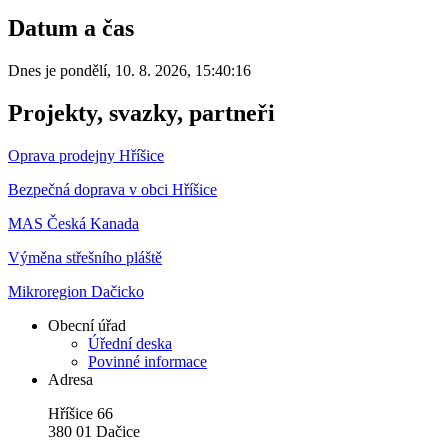
Datum a čas
Dnes je
pondělí
,
10. 8. 2026
,
15:40:16
Projekty, svazky, partneři
Oprava prodejny Hříšice
Bezpečná doprava v obci Hříšice
MAS Česká Kanada
Výměna střešního pláště
Mikroregion Dačicko
Obecní úřad
Úřední deska
Povinné informace
Adresa
Hříšice 66
380 01 Dačice