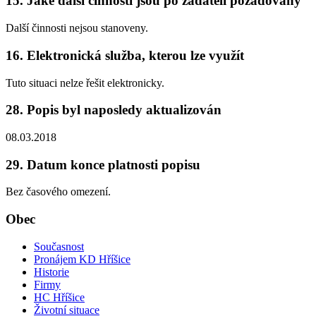
15. Jaké další činnosti jsou po žadateli požadovány
Další činnosti nejsou stanoveny.
16. Elektronická služba, kterou lze využít
Tuto situaci nelze řešit elektronicky.
28. Popis byl naposledy aktualizován
08.03.2018
29. Datum konce platnosti popisu
Bez časového omezení.
Obec
Současnost
Pronájem KD Hříšice
Historie
Firmy
HC Hříšice
Životní situace