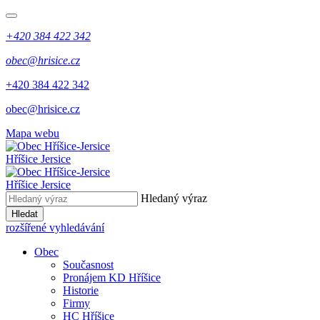
+420 384 422 342
obec@hrisice.cz
+420 384 422 342
obec@hrisice.cz
Mapa webu
Hříšice Jersice
Hříšice Jersice
Hledaný výraz
Hledat
rozšířené vyhledávání
Obec
Současnost
Pronájem KD Hříšice
Historie
Firmy
HC Hříšice