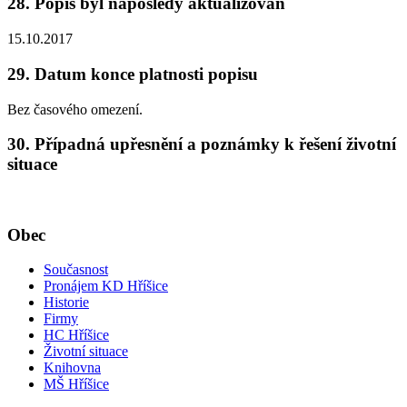
28. Popis byl naposledy aktualizován
15.10.2017
29. Datum konce platnosti popisu
Bez časového omezení.
30. Případná upřesnění a poznámky k řešení životní
situace
Obec
Současnost
Pronájem KD Hříšice
Historie
Firmy
HC Hříšice
Životní situace
Knihovna
MŠ Hříšice