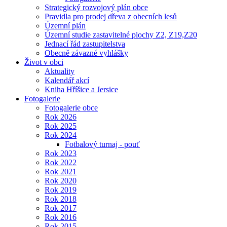
Strategický rozvojový plán obce
Pravidla pro prodej dřeva z obecních lesů
Územní plán
Územní studie zastavitelné plochy Z2, Z19,Z20
Jednací řád zastupitelstva
Obecně závazné vyhlášky
Život v obci
Aktuality
Kalendář akcí
Kniha Hříšice a Jersice
Fotogalerie
Fotogalerie obce
Rok 2026
Rok 2025
Rok 2024
Fotbalový turnaj - pouť
Rok 2023
Rok 2022
Rok 2021
Rok 2020
Rok 2019
Rok 2018
Rok 2017
Rok 2016
Rok 2015