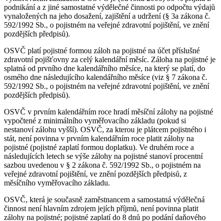
podnikání a z jiné samostatné výdělečné činnosti po odpočtu výdajů
vynaložených na jeho dosažení, zajištění a udržení (§ 3a zákona č.
592/1992 Sb., o pojistném na veřejné zdravotní pojištění, ve znění
pozdějších předpisů).
OSVČ platí pojistné formou záloh na pojistné na účet příslušné
zdravotní pojišťovny za celý kalendářní měsíc. Záloha na pojistné je
splatná od prvního dne kalendářního měsíce, na který se platí, do
osmého dne následujícího kalendářního měsíce (viz § 7 zákona č.
592/1992 Sb., o pojistném na veřejné zdravotní pojištění, ve znění
pozdějších předpisů).
OSVČ v prvním kalendářním roce hradí měsíční zálohy na pojistné
vypočtené z minimálního vyměřovacího základu (pokud si
nestanoví zálohu vyšší). OSVČ, za kterou je plátcem pojistného i
stát, není povinna v prvním kalendářním roce platit zálohy na
pojistné (pojistné zaplatí formou doplatku). Ve druhém roce a
následujících letech se výše zálohy na pojistné stanoví procentní
sazbou uvedenou v § 2 zákona č. 592/1992 Sb., o pojistném na
veřejné zdravotní pojištění, ve znění pozdějších předpisů, z
měsíčního vyměřovacího základu.
OSVČ, která je současně zaměstnancem a samostatná výdělečná
činnost není hlavním zdrojem jejích příjmů, není povinna platit
zálohy na pojistné; pojistné zaplatí do 8 dnů po podání daňového