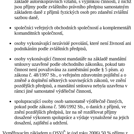
základě autorskoprávních vztahů, s výjimkou činností, z nichž
jsou příjmy podle zvláštního právního předpisu samostatným
základem daně z příjmů fyzických osob pro zdanění zvláštní
sazbou daně,
společníci veřejných obchodních společností a komplementáři
komanditních společností,
osoby vykonávající nezávislé povolání, které není živností ani
podnikáním podle zvláštních předpisů,
osoby vykonávající činnost mandatáře na základě mandátní
smlouvy uzavřené podle obchodního zákoníku, pokud tato
činnost není považována za zaměstnání podle § 5 písm. a)
zákona č. 48/1997 Sb., o veřejném zdravotním pojištění a o
změně a doplnění některých souvisejících zákonů, ve znění
pozdějších předpisů, a mandátní smlouva nebyla uzavřena v
rámci jiné samostatné výdělečné činnosti,
spolupracující osoby osob samostatně výdělečně činných,
pokud podle zákona č. 586/1992 Sb., o daních z příjmů, ve
znění pozdějších předpisů, lze na ně rozdělovat příjmy
dosažené výkonem spolupráce a výdaje vynaložené na jejich
dosažení, zajištění a udržení.
Vyměřovacím základem u OSVČ je (od roku 2006) 50 % příjmu z