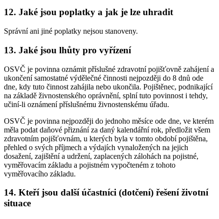
12. Jaké jsou poplatky a jak je lze uhradit
Správní ani jiné poplatky nejsou stanoveny.
13. Jaké jsou lhůty pro vyřízení
OSVČ je povinna oznámit příslušné zdravotní pojišťovně zahájení a
ukončení samostatné výdělečné činnosti nejpozději do 8 dnů ode
dne, kdy tuto činnost zahájila nebo ukončila. Pojištěnec, podnikající
na základě živnostenského oprávnění, splní tuto povinnost i tehdy,
učiní-li oznámení příslušnému živnostenskému úřadu.
OSVČ je povinna nejpozději do jednoho měsíce ode dne, ve kterém
měla podat daňové přiznání za daný kalendářní rok, předložit všem
zdravotním pojišťovnám, u kterých byla v tomto období pojištěna,
přehled o svých příjmech a výdajích vynaložených na jejich
dosažení, zajištění a udržení, zaplacených zálohách na pojistné,
vyměřovacím základu a pojistném vypočteném z tohoto
vyměřovacího základu.
14. Kteří jsou další účastníci (dotčení) řešení životní
situace