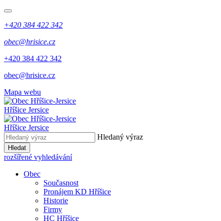
+420 384 422 342
obec@hrisice.cz
+420 384 422 342
obec@hrisice.cz
Mapa webu
Hříšice Jersice
Hříšice Jersice
Hledaný výraz
Hledat
rozšířené vyhledávání
Obec
Současnost
Pronájem KD Hříšice
Historie
Firmy
HC Hříšice