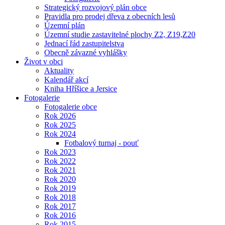
Strategický rozvojový plán obce
Pravidla pro prodej dřeva z obecních lesů
Územní plán
Územní studie zastavitelné plochy Z2, Z19,Z20
Jednací řád zastupitelstva
Obecně závazné vyhlášky
Život v obci
Aktuality
Kalendář akcí
Kniha Hříšice a Jersice
Fotogalerie
Fotogalerie obce
Rok 2026
Rok 2025
Rok 2024
Fotbalový turnaj - pouť
Rok 2023
Rok 2022
Rok 2021
Rok 2020
Rok 2019
Rok 2018
Rok 2017
Rok 2016
Rok 2015