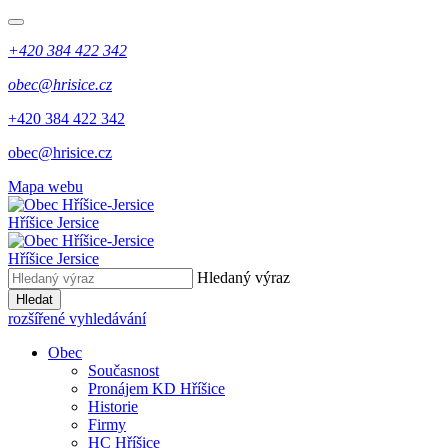
+420 384 422 342
obec@hrisice.cz
+420 384 422 342
obec@hrisice.cz
Mapa webu
Hříšice Jersice
Hříšice Jersice
Hledaný výraz
Hledat
rozšířené vyhledávání
Obec
Současnost
Pronájem KD Hříšice
Historie
Firmy
HC Hříšice