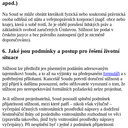
apod.)
Na Soud se může obrátit kterákoli fyzická nebo soukromá právnická
osoba odlišná od státu a veřejnoprávních korporací (např. obce nebo
kraje), která o sobě tvrdí, že je obětí porušení lidských práv a
základních svobod zaručených Úmluvou. Stížnost lze podat v
českém jazyce a bez právního zastoupení (jež je nicméně
doporučováno).
6. Jaké jsou podmínky a postup pro řešení životní
situace
Stížnost lze předložit jen písemným podáním adresovaným
tajemníkovi Soudu, a to až na výjimky na předepsaném
formuláři
a s
potřebnými přílohami. Kancelář Soudu potvrdí doručení stížnosti a
její přijetí k dalšímu posouzení, nebo stěžovatele vyrozumí o tom, že
stížnost pro nerespektování formálních požadavků nelze projednat.
Je-li stížnost projednatelná, Soud posoudí splnění podmínek
přijatelnosti stížnosti, mezi které patří – nikoli však výlučně –
vyčerpání účinných vnitrostátních prostředků nápravy a dodržení
šestiměsíční lhůty od posledního vnitrostátního rozhodnutí ve věci
(zpravidla takového, jímž byly vnitrostátní prostředky nápravy
vyčerpány). Při nesplnění byť i jedné z podmínek přijatelnosti