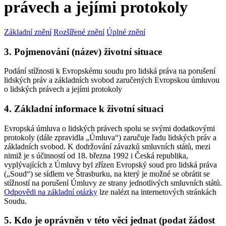
právech a jejími protokoly
Základní znění
Rozšířené znění
Úplné znění
3. Pojmenování (název) životní situace
Podání stížnosti k Evropskému soudu pro lidská práva na porušení
lidských práv a základních svobod zaručených Evropskou úmluvou
o lidských právech a jejími protokoly
4. Základní informace k životní situaci
Evropská úmluva o lidských právech spolu se svými dodatkovými
protokoly (dále zpravidla „Úmluva“) zaručuje řadu lidských práv a
základních svobod. K dodržování závazků smluvních států, mezi
nimiž je s účinností od 18. března 1992 i Česká republika,
vyplývajících z Úmluvy byl zřízen Evropský soud pro lidská práva
(„Soud“) se sídlem ve Štrasburku, na který je možné se obrátit se
stížností na porušení Úmluvy ze strany jednotlivých smluvních států.
Odpovědi na základní otázky
lze nalézt na internetových stránkách
Soudu.
5. Kdo je oprávněn v této věci jednat (podat žádost