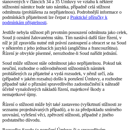
stanovených v článcích 34 a 35 Úmluvy ve vztahu k některé
stížnostní námitce bude tato námitka, případně celá stížnost
odmítnuta (prohlášena za nepřijatelnou). Podrobnější informace o
podmínkách přijatelnosti lze čerpat z
Praktické příručky k
podmínkám přijatelnosti
.
Jestliže nebyla stížnost při prvotním posouzení odmítnuta jako celek,
Soud ji oznámí žalovanému státu. Tím nastává další fáze řízení, v
níž je již zpravidla nutné mít právní zastoupení a obracet se na Soud
v některém z jeho jednacích jazyků (angličtina a francouzština).
Řízení je obvykle písemné, nerozhodne-li Soud nařídit jednání.
Soud může stížnost stále odmítnout jako nepřijatelnou. Pokud tak
neučiní, rozhodne o odůvodněnosti stížnostních námitek
prohlášených za přijatelné a vydá rozsudek, v němž určí, zda
(případně v jakém rozsahu) došlo k porušení Úmluvy, a rozhodne
případně také o přiznání spravedlivého zadostiučinění k náhradě
účelně vynaložených nákladů řízení, majetkové škody a
nemajetkové újmy.
Řízení o stížnosti může být také zastaveno (vyškrtnutí stížnosti ze
seznamu projednávaných případů), a to za předpokladu smírného
urovnání, vyřešení věci, zpětvzetí stížnosti, případně z jiného
podstatného důvodu.
Rozsudky Soudu (o porušení Úmluvy či o spravedlivém