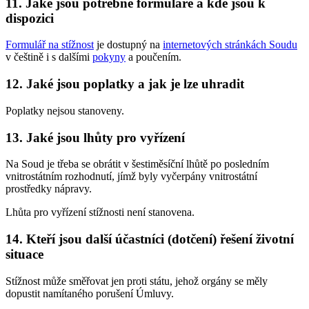
11. Jaké jsou potřebné formuláře a kde jsou k
dispozici
Formulář na stížnost
je dostupný na
internetových stránkách Soudu
v češtině i s dalšími
pokyny
a poučením.
12. Jaké jsou poplatky a jak je lze uhradit
Poplatky nejsou stanoveny.
13. Jaké jsou lhůty pro vyřízení
Na Soud je třeba se obrátit v šestiměsíční lhůtě po posledním
vnitrostátním rozhodnutí, jímž byly vyčerpány vnitrostátní
prostředky nápravy.
Lhůta pro vyřízení stížnosti není stanovena.
14. Kteří jsou další účastníci (dotčení) řešení životní
situace
Stížnost může směřovat jen proti státu, jehož orgány se měly
dopustit namítaného porušení Úmluvy.