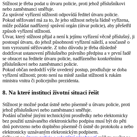
Stížnost je třeba podat u útvaru policie, proti jehož příslušníkovi
nebo zaměstnanci směřuje.
Za správné vyřízení stížnosti odpovídá ředitel útvaru policie.
Pokud stěžovatel má za to, že jeho stížnost nebyla řádně vyřízena,
může požádat nadřízený správní orgán (útvar policie), aby přešetřil
způsob vyřízení stížnosti.
Útvar, který stížnost přijal a není k jejímu vyřízení věcně příslušný, ji
postoupí útvaru, do jehož působnosti vyřízení náleží, a současně o
tom vyrozumí stěžovatele. Z toho důvodu je třeba důsledně
dodržovat ustanovení příslušného právního předpisu a v první řadě
se obracet na ředitele útvaru policie, nadřízeného konkrétnímu
příslušníkovi nebo zaměstnanci policie.
Pokud občan nedodrží výše uvedený postup, prodlužuje se doba
vyřízení stížnosti; proto není na místě zasílat stížnosti k rukám
ministra vnitra či policejního prezidenta.
8. Na které instituci životní situaci řešit
Stížnost je možné podat ústně nebo písemně u útvaru policie, proti
jehož příslušníkovi nebo zaměstnanci směřuje.
Podání učiněné jinými technickými prostředky nebo elektornicky
bez použití uznávaného elektronického podpisu musí být do pěti
dnů potvrzeno nebo doplněno písemně či ústně do protokolu a nebo
elektronicky uznávaným elekronickým podpisem.