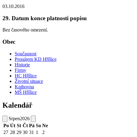
03.10.2016
29. Datum konce platnosti popisu
Bez časového omezení.
Obec
Současnost
Pronájem KD Hříšice
Historie
Firmy
HC Hříšice
Životní situace
Knihovna
MŠ Hříšice
Kalendář
Srpen
2026
Po
Út
St
Čt
Pá
So
Ne
27
28
29
30
31
1
2