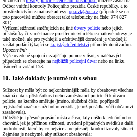
Stížnosti na
útvary policie s celostátní působností
můžete zasílat na
Odbor vnitřní kontroly Policejního prezidia České republiky, a to
prostřednictvím e-mailové adresy:
pp.ovk@pcr.cz
(případně se na
toto pracoviště můžete obracet také telefonicky na čísle: 974 827
301).
Vyřízení stížností směřujících na jiné
útvary policie
nebo jejich
příslušníky či zaměstnance prostřednictvím této e-mailové adresy je
také možné, ale pro rychlejší a efektivnější doručení je vhodnější
zasílat podání týkající se
krajských ředitelství
přímo těmto útvarům.
Upozornění
:
Výše uvedené spojení nezajišťuje pomoc v tísni, v naléhavých
případech se obracejte na
nejbližší policejní útvar
nebo na linku
tísňového volání 158.
10. Jaké doklady je nutné mít s sebou
Stížnost by měla být co nejkonkrétnější; měla by obsahovat všechna
známá data k příslušníkovi nebo zaměstnanci policie či k útvaru
policie, na kterého směřuje (jméno, služební číslo, popřípadě
registrační značku služebního vozidla, jehož posádka vůči občanovi
zasahovala).
Důležité je i přesné popsání místa a času, kdy došlo k jednání nebo
chování, jež je příčinou stížnosti, uvedení případných svědků a další
podrobnosti, které by co nejvíce a nejpřesněji konkretizovaly situaci.
Zejména je nezbytné, aby stížnost obsahovala: