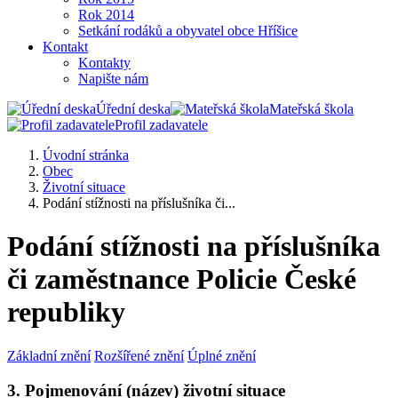
Rok 2014
Setkání rodáků a obyvatel obce Hříšice
Kontakt
Kontakty
Napište nám
Úřední deska
Mateřská škola
Profil zadavatele
Úvodní stránka
Obec
Životní situace
Podání stížnosti na příslušníka či...
Podání stížnosti na příslušníka
či zaměstnance Policie České
republiky
Základní znění
Rozšířené znění
Úplné znění
3. Pojmenování (název) životní situace