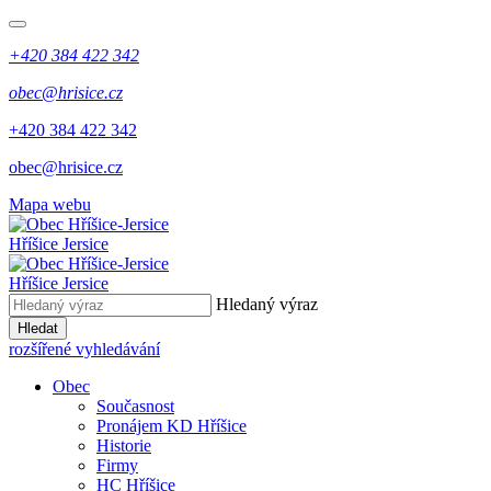
+420 384 422 342
obec@hrisice.cz
+420 384 422 342
obec@hrisice.cz
Mapa webu
Hříšice Jersice
Hříšice Jersice
Hledaný výraz
Hledat
rozšířené vyhledávání
Obec
Současnost
Pronájem KD Hříšice
Historie
Firmy
HC Hříšice