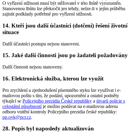
O vyřízení stížnosti musí být stěžovatel v této lhůtě vyrozuměn.
Stanovenou lhůtu lze překročit jen tehdy, nelze-li v jejím průběhu
zajistit podklady potřebné pro vyřízení stížnosti.
14. Kteří jsou další účastníci (dotčení) řešení životní
situace
Další účastníci postupu nejsou stanoveni.
15. Jaké další činnosti jsou po žadateli požadovány
Další činnosti nejsou stanoveny.
16. Elektronická služba, kterou lze využít
Pro zrychlení a zjednodušení písemného styku lze využívat i e-
mailovou poštu s tím, že podání, upozornění a ostatní podněty
týkající se
Policejního prezidia České republiky
a
útvarů policie s
celostátní působností
je možno podávat na e-mailovou adresu
odboru vnitřní kontroly Policejního prezidia české republiky:
pp.ovk@pcr.cz
.
28. Popis byl naposledy aktualizován