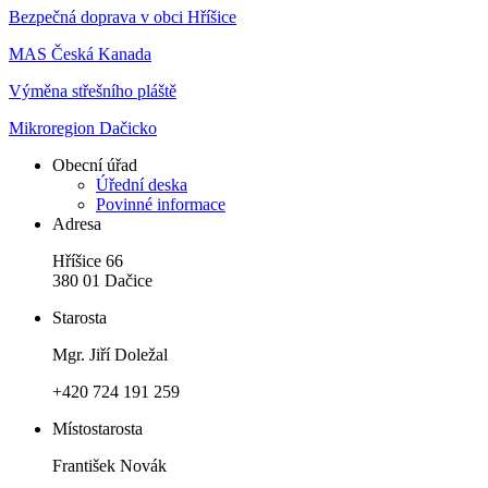
Bezpečná doprava v obci Hříšice
MAS Česká Kanada
Výměna střešního pláště
Mikroregion Dačicko
Obecní úřad
Úřední deska
Povinné informace
Adresa
Hříšice 66
380 01 Dačice
Starosta
Mgr. Jiří Doležal
+420 724 191 259
Místostarosta
František Novák