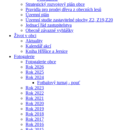
Strategický rozvojový plán obce
Pravidla pro prodej dřeva z obecních lesů
Územní plán
Územní studie zastavitelné plochy Z2, Z19,Z20
Jednací řád zastupitelstva
Obecně závazné vyhlášky
Život v obci
Aktuality
Kalendář akcí
Kniha Hříšice a Jersice
Fotogalerie
Fotogalerie obce
Rok 2026
Rok 2025
Rok 2024
Fotbalový turnaj - pouť
Rok 2023
Rok 2022
Rok 2021
Rok 2020
Rok 2019
Rok 2018
Rok 2017
Rok 2016
Rok 2015