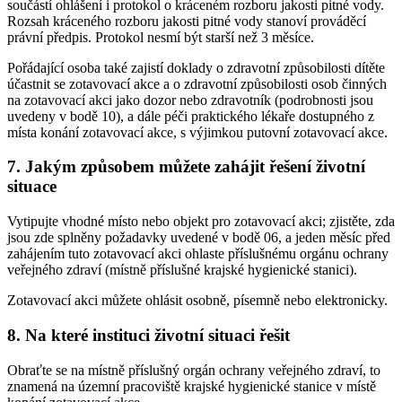
součástí ohlášení i protokol o kráceném rozboru jakosti pitné vody.
Rozsah kráceného rozboru jakosti pitné vody stanoví prováděcí
právní předpis. Protokol nesmí být starší než 3 měsíce.
Pořádající osoba také zajistí doklady o zdravotní způsobilosti dítěte
účastnit se zotavovací akce a o zdravotní způsobilosti osob činných
na zotavovací akci jako dozor nebo zdravotník (podrobnosti jsou
uvedeny v bodě 10), a dále péči praktického lékaře dostupného z
místa konání zotavovací akce, s výjimkou putovní zotavovací akce.
7. Jakým způsobem můžete zahájit řešení životní
situace
Vytipujte vhodné místo nebo objekt pro zotavovací akci; zjistěte, zda
jsou zde splněny požadavky uvedené v bodě 06, a jeden měsíc před
zahájením tuto zotavovací akci ohlaste příslušnému orgánu ochrany
veřejného zdraví (místně příslušné krajské hygienické stanici).
Zotavovací akci můžete ohlásit osobně, písemně nebo elektronicky.
8. Na které instituci životní situaci řešit
Obraťte se na místně příslušný orgán ochrany veřejného zdraví, to
znamená na územní pracoviště krajské hygienické stanice v místě