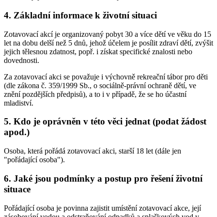
4. Základní informace k životní situaci
Zotavovací akcí je organizovaný pobyt 30 a více dětí ve věku do 15
let na dobu delší než 5 dnů, jehož účelem je posílit zdraví dětí, zvýšit
jejich tělesnou zdatnost, popř. i získat specifické znalosti nebo
dovednosti.
Za zotavovací akci se považuje i výchovně rekreační tábor pro děti
(dle zákona č. 359/1999 Sb., o sociálně-právní ochraně dětí, ve
znění pozdějších předpisů), a to i v případě, že se ho účastní
mladiství.
5. Kdo je oprávněn v této věci jednat (podat žádost
apod.)
Osoba, která pořádá zotavovací akci, starší 18 let (dále jen
"pořádající osoba").
6. Jaké jsou podmínky a postup pro řešení životní
situace
Pořádající osoba je povinna zajistit umístění zotavovací akce, její
zásobování vodou a odstraňování odpadků a splaškových vod v