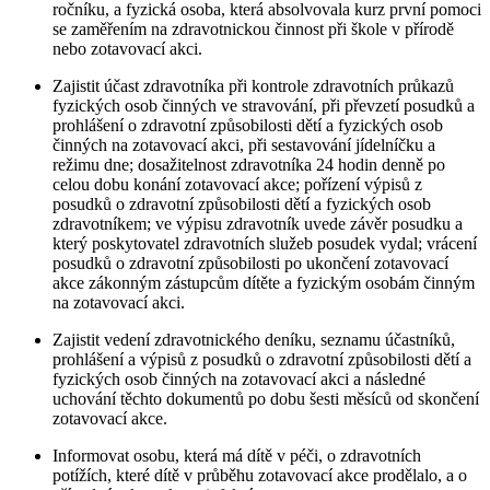
ročníku, a fyzická osoba, která absolvovala kurz první pomoci
se zaměřením na zdravotnickou činnost při škole v přírodě
nebo zotavovací akci.
Zajistit účast zdravotníka při kontrole zdravotních průkazů
fyzických osob činných ve stravování, při převzetí posudků a
prohlášení o zdravotní způsobilosti dětí a fyzických osob
činných na zotavovací akci, při sestavování jídelníčku a
režimu dne; dosažitelnost zdravotníka 24 hodin denně po
celou dobu konání zotavovací akce; pořízení výpisů z
posudků o zdravotní způsobilosti dětí a fyzických osob
zdravotníkem; ve výpisu zdravotník uvede závěr posudku a
který poskytovatel zdravotních služeb posudek vydal; vrácení
posudků o zdravotní způsobilosti po ukončení zotavovací
akce zákonným zástupcům dítěte a fyzickým osobám činným
na zotavovací akci.
Zajistit vedení zdravotnického deníku, seznamu účastníků,
prohlášení a výpisů z posudků o zdravotní způsobilosti dětí a
fyzických osob činných na zotavovací akci a následné
uchování těchto dokumentů po dobu šesti měsíců od skončení
zotavovací akce.
Informovat osobu, která má dítě v péči, o zdravotních
potížích, které dítě v průběhu zotavovací akce prodělalo, a o