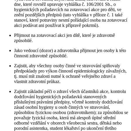
dne, které rovněž upravuje vyhláška č. 106/2001 Sb., o
hygienických požadavcích na zotavovací akce pro děti, ve
znění pozdějších předpisů (tato vyhláška v příloze č. 1 také
stanoví, které potraviny nesmí pořádající osoba na zotavovací
akci podávat ani používat k přípravě pokrmů).
Přijmout na zotavovací akci jen dítě, které je zdravotně
způsobilé.
Jako vedoucí (dozor) a zdravotníka přijmout jen osoby k této
činnosti zdravotně způsobilé.
Zajistit, aby všechny osoby činné ve stravování splňovaly
předpoklady pro výkon činností epidemiologicky závažných,
tj. musí mít znalosti nutné k ochraně veřejného zdraví a
vlastnit zdravotní průkaz.
Zajistit základní péči o zdraví všech účastníků akce, kontrolu
dodržování hygienických požadavků stanovených
příslušnými právními předpisy, včetně kontroly dodržování
zásad osobní hygieny u osob činných ve stravování,
způsobilou fyzickou osobou (zdravotníkem); za způsobilou se
považuje fyzická osoba, která má alespoň úplné střední
odborné vzdělání v oborech všeobecná sestra, dětská nebo
porodní asistentka, student lékařství po ukončení třetího