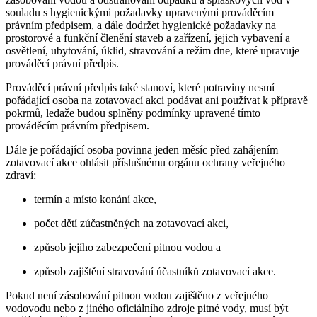
souladu s hygienickými požadavky upravenými prováděcím
právním předpisem, a dále dodržet hygienické požadavky na
prostorové a funkční členění staveb a zařízení, jejich vybavení a
osvětlení, ubytování, úklid, stravování a režim dne, které upravuje
prováděcí právní předpis.
Prováděcí právní předpis také stanoví, které potraviny nesmí
pořádající osoba na zotavovací akci podávat ani používat k přípravě
pokrmů, ledaže budou splněny podmínky upravené tímto
prováděcím právním předpisem.
Dále je pořádající osoba povinna jeden měsíc před zahájením
zotavovací akce ohlásit příslušnému orgánu ochrany veřejného
zdraví:
termín a místo konání akce,
počet dětí zúčastněných na zotavovací akci,
způsob jejího zabezpečení pitnou vodou a
způsob zajištění stravování účastníků zotavovací akce.
Pokud není zásobování pitnou vodou zajištěno z veřejného
vodovodu nebo z jiného oficiálního zdroje pitné vody, musí být