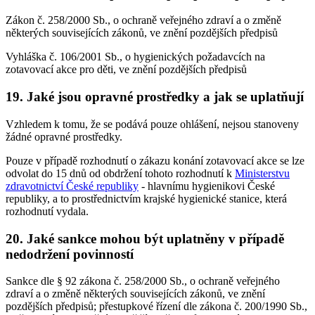
Zákon č. 258/2000 Sb., o ochraně veřejného zdraví a o změně
některých souvisejících zákonů, ve znění pozdějších předpisů
Vyhláška č. 106/2001 Sb., o hygienických požadavcích na
zotavovací akce pro děti, ve znění pozdějších předpisů
19. Jaké jsou opravné prostředky a jak se uplatňují
Vzhledem k tomu, že se podává pouze ohlášení, nejsou stanoveny
žádné opravné prostředky.
Pouze v případě rozhodnutí o zákazu konání zotavovací akce se lze
odvolat do 15 dnů od obdržení tohoto rozhodnutí k
Ministerstvu
zdravotnictví České republiky
- hlavnímu hygienikovi České
republiky, a to prostřednictvím krajské hygienické stanice, která
rozhodnutí vydala.
20. Jaké sankce mohou být uplatněny v případě
nedodržení povinností
Sankce dle § 92 zákona č. 258/2000 Sb., o ochraně veřejného
zdraví a o změně některých souvisejících zákonů, ve znění
pozdějších předpisů; přestupkové řízení dle zákona č. 200/1990 Sb.,