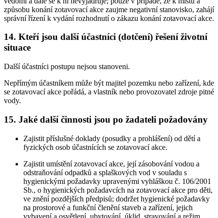
vědomí a dále se k ní nevyjadřuje; pouze v případě, že k místu a
způsobu konání zotavovací akce zaujme negativní stanovisko, zahájí
správní řízení k vydání rozhodnutí o zákazu konání zotavovací akce.
14. Kteří jsou další účastníci (dotčení) řešení životní
situace
Další účastníci postupu nejsou stanoveni.
Nepřímým účastníkem může být majitel pozemku nebo zařízení, kde
se zotavovací akce pořádá, a vlastník nebo provozovatel zdroje pitné
vody.
15. Jaké další činnosti jsou po žadateli požadovány
Zajistit příslušné doklady (posudky a prohlášení) od dětí a
fyzických osob účastnících se zotavovací akce.
Zajistit umístění zotavovací akce, její zásobování vodou a
odstraňování odpadků a splaškových vod v souladu s
hygienickými požadavky upravenými vyhláškou č. 106/2001
Sb., o hygienických požadavcích na zotavovací akce pro děti,
ve znění pozdějších předpisů; dodržet hygienické požadavky
na prostorové a funkční členění staveb a zařízení, jejich
vybavení a osvětlení, ubytování, úklid, stravování a režim