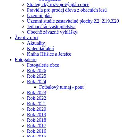
Strategický rozvojový plán obce
Pravidla pro prodej dřeva z obecních lesů
Územní plán
Územní studie zastavitelné plochy Z2, Z19,Z20
Jednací řád zastupitelstva
Obecně závazné vyhlášky
Život v obci
Aktuality
Kalendář akcí
Kniha Hříšice a Jersice
Fotogalerie
Fotogalerie obce
Rok 2026
Rok 2025
Rok 2024
Fotbalový turnaj - pouť
Rok 2023
Rok 2022
Rok 2021
Rok 2020
Rok 2019
Rok 2018
Rok 2017
Rok 2016
Rok 2015