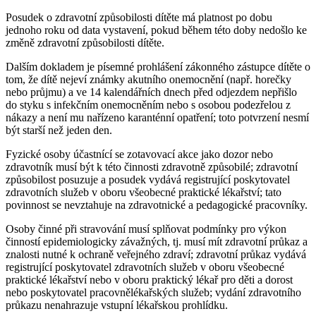
Posudek o zdravotní způsobilosti dítěte má platnost po dobu
jednoho roku od data vystavení, pokud během této doby nedošlo ke
změně zdravotní způsobilosti dítěte.
Dalším dokladem je písemné prohlášení zákonného zástupce dítěte o
tom, že dítě nejeví známky akutního onemocnění (např. horečky
nebo průjmu) a ve 14 kalendářních dnech před odjezdem nepřišlo
do styku s infekčním onemocněním nebo s osobou podezřelou z
nákazy a není mu nařízeno karanténní opatření; toto potvrzení nesmí
být starší než jeden den.
Fyzické osoby účastnící se zotavovací akce jako dozor nebo
zdravotník musí být k této činnosti zdravotně způsobilé; zdravotní
způsobilost posuzuje a posudek vydává registrující poskytovatel
zdravotních služeb v oboru všeobecné praktické lékařství; tato
povinnost se nevztahuje na zdravotnické a pedagogické pracovníky.
Osoby činné při stravování musí splňovat podmínky pro výkon
činností epidemiologicky závažných, tj. musí mít zdravotní průkaz a
znalosti nutné k ochraně veřejného zdraví; zdravotní průkaz vydává
registrující poskytovatel zdravotních služeb v oboru všeobecné
praktické lékařství nebo v oboru praktický lékař pro děti a dorost
nebo poskytovatel pracovnělékařských služeb; vydání zdravotního
průkazu nenahrazuje vstupní lékařskou prohlídku.