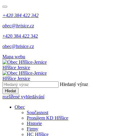
+420 384 422 342
obec@hrisice.cz
+420 384 422 342
obec@hrisice.cz
Mapa webu
Hříšice Jersice
Hříšice Jersice
Hledaný výraz
Hledat
rozšířené vyhledávání
Obec
Současnost
Pronájem KD Hříšice
Historie
Firmy
HC Hříšice