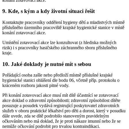
konání zotavovací akce.
9. Kde, s kým a kdy životní situaci řešit
Kontaktujte pracovníky oddělení hygieny dětí a mladistvých místně
příslušného územního pracoviště krajské hygienické stanice v místě
konání zotavovací akce.
Umístění zotavovací akce lze konzultovat (z hlediska možných
rizik) i s pracovníky hasičského záchranného sboru příslušného
kraje.
10. Jaké doklady je nutné mít s sebou
Pořádající osoba zašle nebo předloží místně příslušné krajské
hygienické stanici ohlášení dle bodu 06, včetně příp. protokolu o
kráceném rozboru jakosti pitné vody.
Při konání zotavovací akce musí mít dítě účastnící se zotavovací
akce doklad o zdravotní způsobilosti; zdravotní způsobilost dítěte
posuzuje a posudek vydává registrující poskytovatel zdravotních
služeb v oboru praktické lékařství pro děti a dorost, který v posudku
dále uvede, zda se dítě podrobilo stanoveným pravidelným
očkováním nebo má doklad, že je proti nákaze imunní nebo že se
nemůže očkování podrobit pro trvalou kontraindikaci.