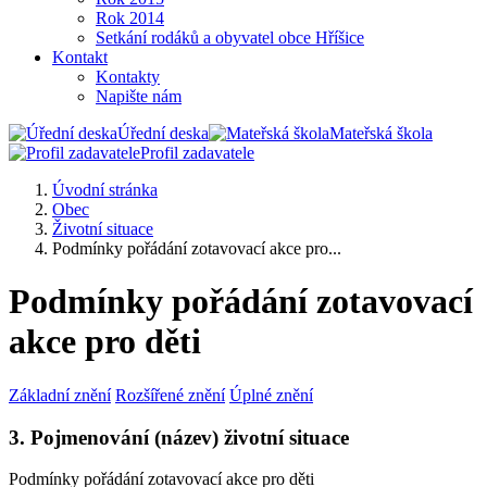
Rok 2014
Setkání rodáků a obyvatel obce Hříšice
Kontakt
Kontakty
Napište nám
Úřední deska
Mateřská škola
Profil zadavatele
Úvodní stránka
Obec
Životní situace
Podmínky pořádání zotavovací akce pro...
Podmínky pořádání zotavovací
akce pro děti
Základní znění
Rozšířené znění
Úplné znění
3. Pojmenování (název) životní situace
Podmínky pořádání zotavovací akce pro děti