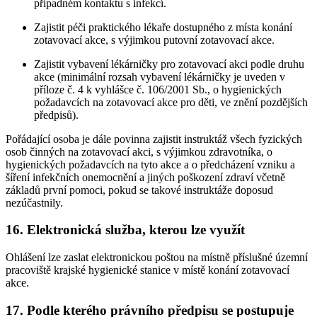
případném kontaktu s infekcí.
Zajistit péči praktického lékaře dostupného z místa konání
zotavovací akce, s výjimkou putovní zotavovací akce.
Zajistit vybavení lékárničky pro zotavovací akci podle druhu
akce (minimální rozsah vybavení lékárničky je uveden v
příloze č. 4 k vyhlášce č. 106/2001 Sb., o hygienických
požadavcích na zotavovací akce pro děti, ve znění pozdějších
předpisů).
Pořádající osoba je dále povinna zajistit instruktáž všech fyzických
osob činných na zotavovací akci, s výjimkou zdravotníka, o
hygienických požadavcích na tyto akce a o předcházení vzniku a
šíření infekčních onemocnění a jiných poškození zdraví včetně
základů první pomoci, pokud se takové instruktáže doposud
nezúčastnily.
16. Elektronická služba, kterou lze využít
Ohlášení lze zaslat elektronickou poštou na místně příslušné územní
pracoviště krajské hygienické stanice v místě konání zotavovací
akce.
17. Podle kterého právního předpisu se postupuje