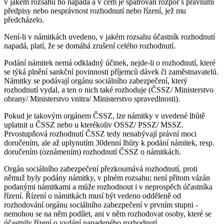
v jakém rozsahu ho napadá a v čem je spatřován rozpor s právními
předpisy nebo nesprávnost rozhodnutí nebo řízení, jež mu
předcházelo.
Není-li v námitkách uvedeno, v jakém rozsahu účastník rozhodnutí
napadá, platí, že se domáhá zrušení celého rozhodnutí.
Podání námitek nemá odkladný účinek, nejde-li o rozhodnutí, které
se týká plnění sankční povinnosti příjemců dávek či zaměstnavatelů.
Námitky se podávají orgánu sociálního zabezpečení, který
rozhodnutí vydal, a ten o nich také rozhoduje (ČSSZ/ Ministerstvo
obrany/ Ministerstvo vnitra/ Ministerstvo spravedlnosti).
Pokud je takovým orgánem ČSSZ, lze námitky v uvedené lhůtě
uplatnit u ČSSZ nebo u kterékoliv OSSZ/ PSSZ/ MSSZ.
Prvostupňová rozhodnutí ČSSZ tedy nenabývají právní moci
doručením, ale až uplynutím 30denní lhůty k podání námitek, resp.
doručením (oznámením) rozhodnutí ČSSZ o námitkách.
Orgán sociálního zabezpečení přezkoumává rozhodnutí, proti
němuž byly podány námitky, v plném rozsahu; není přitom vázán
podanými námitkami a může rozhodnout i v neprospěch účastníka
řízení. Řízení o námitkách musí být vedeno odděleně od
rozhodování orgánu sociálního zabezpečení v prvním stupni -
nemohou se na něm podílet, ani v něm rozhodovat osoby, které se
účastnily řízení o vydání napadeného rozhodnutí.