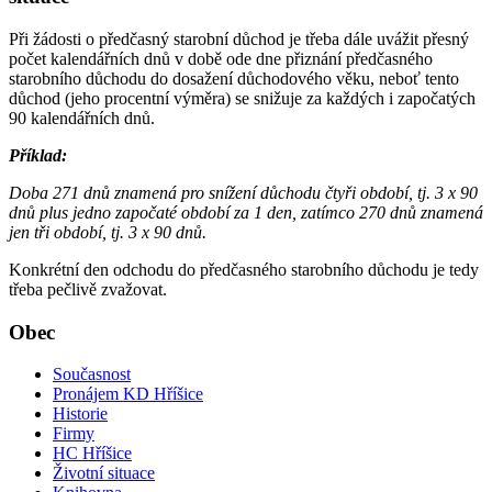
Při žádosti o předčasný starobní důchod je třeba dále uvážit přesný
počet kalendářních dnů v době ode dne přiznání předčasného
starobního důchodu do dosažení důchodového věku, neboť tento
důchod (jeho procentní výměra) se snižuje za každých i započatých
90 kalendářních dnů.
Příklad:
Doba 271 dnů znamená pro snížení důchodu čtyři období, tj. 3 x 90
dnů plus jedno započaté období za 1 den, zatímco 270 dnů znamená
jen tři období, tj. 3 x 90 dnů.
Konkrétní den odchodu do předčasného starobního důchodu je tedy
třeba pečlivě zvažovat.
Obec
Současnost
Pronájem KD Hříšice
Historie
Firmy
HC Hříšice
Životní situace