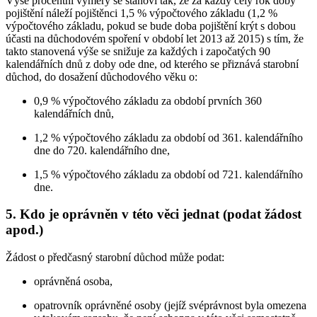
Výše procentní výměry se stanoví tak, že za každý celý rok doby
pojištění náleží pojištěnci 1,5 % výpočtového základu (1,2 %
výpočtového základu, pokud se bude doba pojištění krýt s dobou
účasti na důchodovém spoření v období let 2013 až 2015) s tím, že
takto stanovená výše se snižuje za každých i započatých 90
kalendářních dnů z doby ode dne, od kterého se přiznává starobní
důchod, do dosažení důchodového věku o:
0,9 % výpočtového základu za období prvních 360
kalendářních dnů,
1,2 % výpočtového základu za období od 361. kalendářního
dne do 720. kalendářního dne,
1,5 % výpočtového základu za období od 721. kalendářního
dne.
5. Kdo je oprávněn v této věci jednat (podat žádost
apod.)
Žádost o předčasný starobní důchod může podat:
oprávněná osoba,
opatrovník oprávněné osoby (jejíž svéprávnost byla omezena