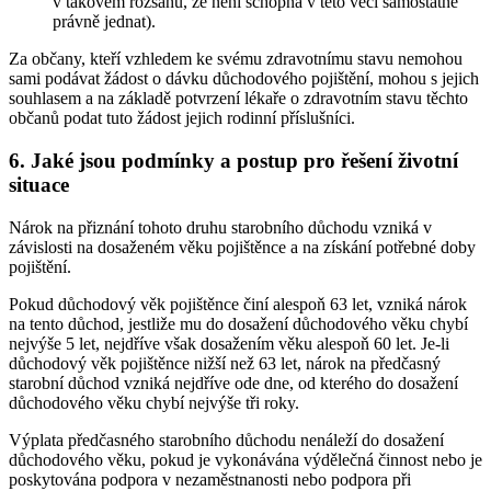
v takovém rozsahu, že není schopna v této věci samostatně
právně jednat).
Za občany, kteří vzhledem ke svému zdravotnímu stavu nemohou
sami podávat žádost o dávku důchodového pojištění, mohou s jejich
souhlasem a na základě potvrzení lékaře o zdravotním stavu těchto
občanů podat tuto žádost jejich rodinní příslušníci.
6. Jaké jsou podmínky a postup pro řešení životní
situace
Nárok na přiznání tohoto druhu starobního důchodu vzniká v
závislosti na dosaženém věku pojištěnce a na získání potřebné doby
pojištění.
Pokud důchodový věk pojištěnce činí alespoň 63 let, vzniká nárok
na tento důchod, jestliže mu do dosažení důchodového věku chybí
nejvýše 5 let, nejdříve však dosažením věku alespoň 60 let. Je-li
důchodový věk pojištěnce nižší než 63 let, nárok na předčasný
starobní důchod vzniká nejdříve ode dne, od kterého do dosažení
důchodového věku chybí nejvýše tři roky.
Výplata předčasného starobního důchodu nenáleží do dosažení
důchodového věku, pokud je vykonávána výdělečná činnost nebo je
poskytována podpora v nezaměstnanosti nebo podpora při