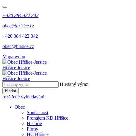
+420 384 422 342
obec@hrisice.cz
+420 384 422 342
obec@hrisice.cz
Mapa webu
Hříšice Jersice
Hříšice Jersice
Hledaný výraz
Hledat
rozšířené vyhledávání
Obec
Současnost
Pronájem KD Hříšice
Historie
Firmy
HC Hříšice