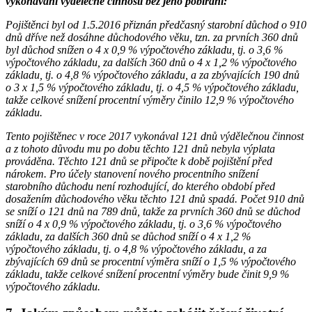
vykonávání výdělečné činnosti bez jeho pobírání:
Pojištěnci byl od 1.5.2016 přiznán předčasný starobní důchod o 910
dnů dříve než dosáhne důchodového věku, tzn. za prvních 360 dnů
byl důchod snížen o 4 x 0,9 % výpočtového základu, tj. o 3,6 %
výpočtového základu, za dalších 360 dnů o 4 x 1,2 % výpočtového
základu, tj. o 4,8 % výpočtového základu, a za zbývajících 190 dnů
o 3 x 1,5 % výpočtového základu, tj. o 4,5 % výpočtového základu,
takže celkové snížení procentní výměry činilo 12,9 % výpočtového
základu.
Tento pojištěnec v roce 2017 vykonával 121 dnů výdělečnou činnost
a z tohoto důvodu mu po dobu těchto 121 dnů nebyla výplata
prováděna. Těchto 121 dnů se připočte k době pojištění před
nárokem. Pro účely stanovení nového procentního snížení
starobního důchodu není rozhodující, do kterého období před
dosažením důchodového věku těchto 121 dnů spadá. Počet 910 dnů
se sníží o 121 dnů na 789 dnů, takže za prvních 360 dnů se důchod
sníží o 4 x 0,9 % výpočtového základu, tj. o 3,6 % výpočtového
základu, za dalších 360 dnů se důchod sníží o 4 x 1,2 %
výpočtového základu, tj. o 4,8 % výpočtového základu, a za
zbývajících 69 dnů se procentní výměra sníží o 1,5 % výpočtového
základu, takže celkové snížení procentní výměry bude činit 9,9 %
výpočtového základu.