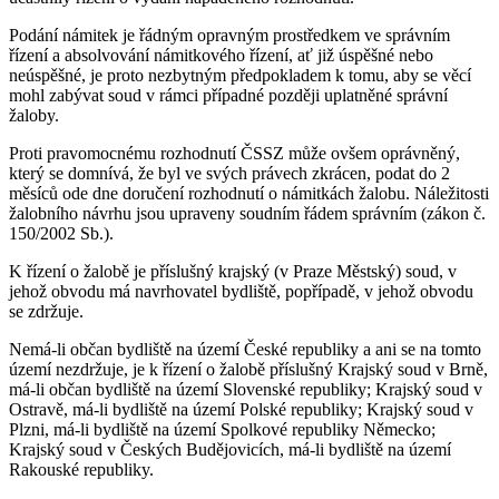
Podání námitek je řádným opravným prostředkem ve správním
řízení a absolvování námitkového řízení, ať již úspěšné nebo
neúspěšné, je proto nezbytným předpokladem k tomu, aby se věcí
mohl zabývat soud v rámci případné později uplatněné správní
žaloby.
Proti pravomocnému rozhodnutí ČSSZ může ovšem oprávněný,
který se domnívá, že byl ve svých právech zkrácen, podat do 2
měsíců ode dne doručení rozhodnutí o námitkách žalobu. Náležitosti
žalobního návrhu jsou upraveny soudním řádem správním (zákon č.
150/2002 Sb.).
K řízení o žalobě je příslušný krajský (v Praze Městský) soud, v
jehož obvodu má navrhovatel bydliště, popřípadě, v jehož obvodu
se zdržuje.
Nemá-li občan bydliště na území České republiky a ani se na tomto
území nezdržuje, je k řízení o žalobě příslušný Krajský soud v Brně,
má-li občan bydliště na území Slovenské republiky; Krajský soud v
Ostravě, má-li bydliště na území Polské republiky; Krajský soud v
Plzni, má-li bydliště na území Spolkové republiky Německo;
Krajský soud v Českých Budějovicích, má-li bydliště na území
Rakouské republiky.