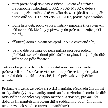
muži předkládají doklady o výkonu vojenské služby a
pravomocné rozhodnutí OSSZ/ PSSZ/ MSSZ o době a
rozsahu péče muže o dítě ve věku do 4 let, jde-li o dobu péče
o toto dítě po 31.12.1995 do 30.6.2007, pokud bylo vydáno,
rodné listy dětí, popř. výpis z matriky narození (i osvojených
dětí nebo dětí, které byly převzaty do péče nahrazující péči
rodičů),
příslušný doklad o datu osvojení, jde-li o osvojené dítě,
jde-li o dítě převzaté do péče nahrazující péči rodičů,
předkládá se rozhodnutí příslušného orgánu, kterým bylo dítě
svěřeno do péče žadatele.
Tutéž dobu péče o dítě nelze započítat současně více osobám;
pečovalo-li o dítě současně více osob, započte se tato péče jako
náhradní doba pojištění té osobě, která pečovala v největším
rozsahu.
Prokazuje-li žena, že pečovala o dítě manžela, předkládá úmrtní list
matky dítěte (výpis z matriky úmrtí) anebo rozhodnutí soudu, že dítě
bylo svěřeno do výchovy jejího manžela, a doklady prokazující
dobu trvání manželství s otcem dítěte (oddací list, popř. úmrtní list
nebo rozsudek soudu o rozvodu manželství).