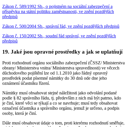
Zákon č. 589/1992 Sb., o pojistném na sociální zabezpečení a
příspěvku na státní politiku zaměstnanosti, ve znění pozdějších
předpisů
Zákon č. 500/2004 Sb., správní řád, ve znění pozdějších předpisů
Zákon č. 150/2002 Sb., soudní řád správní, ve znění pozdějších
předpisů
19. Jaké jsou opravné prostředky a jak se uplatňují
Proti rozhodnutí orgánu sociálního zabezpečení (ČSSZ/ Ministerstva
obrany/ Ministerstva vnitra/ Ministerstva spravedlnosti) ve věcech
důchodového pojištění lze od 1.1.2010 jako řádný opravný
prostředek podat písemné námitky do 30 dnů ode dne jeho
oznámení účastníku řízení.
Námitky musí obsahovat stejné náležitosti jako odvolání podané
podle § 82 správního řádu, tj. především z nich má být patrno, kdo
je činí, které věci se týkají a co se navrhuje; musí tedy obsahovat
označení účastníka a správního orgánu, jemuž je určeno, a podpis
osoby, která je činí.
Dále musí obsahovat údaje o tom, proti kterému rozhodnutí směřuje,