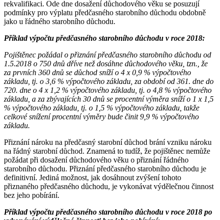
rekvalifikaci. Ode dne dosažení důchodového věku se posuzují
podmínky pro výplatu předčasného starobního důchodu obdobně
jako u řádného starobního důchodu.
Příklad výpočtu předčasného starobního důchodu v roce 2018:
Pojištěnec požádal o přiznání předčasného starobního důchodu od
1.5.2018 o 750 dnů dříve než dosáhne důchodového věku, tzn., že
za prvních 360 dnů se důchod sníží o 4 x 0,9 % výpočtového
základu, tj. o 3,6 % výpočtového základu, za období od 361. dne do
720. dne o 4 x 1,2 % výpočtového základu, tj. o 4,8 % výpočtového
základu, a za zbývajících 30 dnů se procentní výměra sníží o 1 x 1,5
% výpočtového základu, tj. o 1,5 % výpočtového základu, takže
celkové snížení procentní výměry bude činit 9,9 % výpočtového
základu.
Přiznání nároku na předčasný starobní důchod brání vzniku nároku
na řádný starobní důchod. Znamená to tudíž, že pojištěnec nemůže
požádat při dosažení důchodového věku o přiznání řádného
starobního důchodu. Přiznání předčasného starobního důchodu je
definitivní. Jediná možnost, jak dosáhnout zvýšení tohoto
přiznaného předčasného důchodu, je vykonávat výdělečnou činnost
bez jeho pobírání.
Příklad výpočtu předčasného starobního důchodu v roce 2018 po