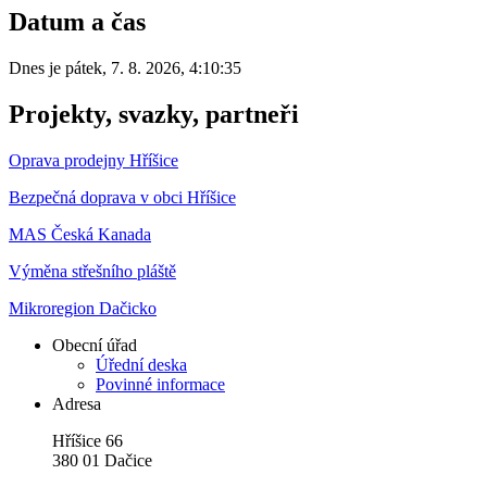
Datum a čas
Dnes je
pátek
,
7. 8. 2026
,
4:10:35
Projekty, svazky, partneři
Oprava prodejny Hříšice
Bezpečná doprava v obci Hříšice
MAS Česká Kanada
Výměna střešního pláště
Mikroregion Dačicko
Obecní úřad
Úřední deska
Povinné informace
Adresa
Hříšice 66
380 01 Dačice