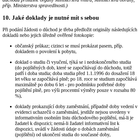
příp. Ministerstva spravedlnosti.)
10. Jaké doklady je nutné mít s sebou
Při podání žádosti o důchod je třeba předložit originály následujících
dokladů nebo jejich úředně ověřené fotokopie:
občanský průkaz; cizinci se musí prokázat pasem, příp.
dokladem o povolení k pobytu,
doklad o studiu či vyučení, týká se i nedokončeného studia
(do pojištěných dob, které se započítávají do důchodu, totiž
patří i doba studia; doba studia před 1.1.1996 do dosažení 18
let věku se započítává plně; po 18. roce se studium započítává
maximálně po dobu 6 let - pro podmínku potřebné doby
pojištění plně, pro výši procentní výměry pouze v rozsahu 80
%),
doklady prokazující doby zaměstnání, případně doby vedení v
evidenci uchazečů o zaměstnání, jestliže nejsou uvedeny v
informativním osobním listu důchodového pojištění, má-li je
žadatel k dispozici; nemá-li žadatel informativní list k
dispozici, uvádí v žádosti údaje o dobách zaměstnání
(pojištění) od ukončení studia do současné doby,