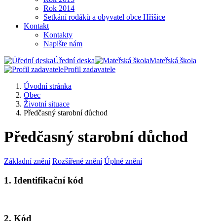
Rok 2014
Setkání rodáků a obyvatel obce Hříšice
Kontakt
Kontakty
Napište nám
Úřední deska
Mateřská škola
Profil zadavatele
Úvodní stránka
Obec
Životní situace
Předčasný starobní důchod
Předčasný starobní důchod
Základní znění
Rozšířené znění
Úplné znění
1. Identifikační kód
2. Kód