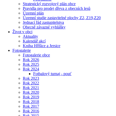
Strategický rozvojový plán obce
Pravidla pro prodej dřeva z obecních lesů
Územní plán
Územní studie zastavitelné plochy Z2, Z19,Z20
Jednací řád zastupitelstva
Obecně závazné vyhlášky
Život v obci
Aktuality
Kalendář akcí
Kniha Hříšice a Jersice
Fotogalerie
Fotogalerie obce
Rok 2026
Rok 2025
Rok 2024
Fotbalový turnaj - pouť
Rok 2023
Rok 2022
Rok 2021
Rok 2020
Rok 2019
Rok 2018
Rok 2017
Rok 2016
Rok 2015