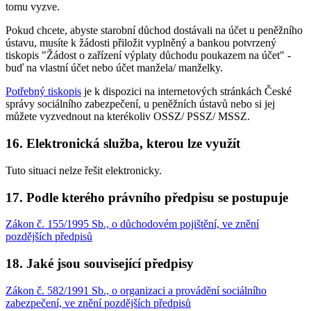
tomu vyzve.
Pokud chcete, abyste starobní důchod dostávali na účet u peněžního
ústavu, musíte k žádosti přiložit vyplněný a bankou potvrzený
tiskopis "Žádost o zařízení výplaty důchodu poukazem na účet" -
buď na vlastní účet nebo účet manžela/ manželky.
Potřebný tiskopis
je k dispozici na internetových stránkách České
správy sociálního zabezpečení, u peněžních ústavů nebo si jej
můžete vyzvednout na kterékoliv OSSZ/ PSSZ/ MSSZ.
16. Elektronická služba, kterou lze využít
Tuto situaci nelze řešit elektronicky.
17. Podle kterého právního předpisu se postupuje
Zákon č. 155/1995 Sb., o důchodovém pojištění, ve znění
pozdějších předpisů
18. Jaké jsou související předpisy
Zákon č. 582/1991 Sb., o organizaci a provádění sociálního
zabezpečení, ve znění pozdějších předpisů