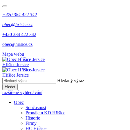
+420 384 422 342
obec@hrisice.cz
+420 384 422 342
obec@hrisice.cz
Mapa webu
Hříšice Jersice
Hříšice Jersice
Hledaný výraz
Hledat
rozšířené vyhledávání
Obec
Současnost
Pronájem KD Hříšice
Historie
Firmy
HC Hříšice