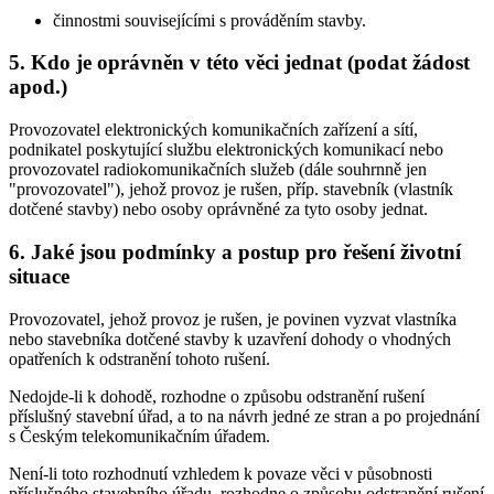
činnostmi souvisejícími s prováděním stavby.
5. Kdo je oprávněn v této věci jednat (podat žádost
apod.)
Provozovatel elektronických komunikačních zařízení a sítí,
podnikatel poskytující službu elektronických komunikací nebo
provozovatel radiokomunikačních služeb (dále souhrnně jen
"provozovatel"), jehož provoz je rušen, příp. stavebník (vlastník
dotčené stavby) nebo osoby oprávněné za tyto osoby jednat.
6. Jaké jsou podmínky a postup pro řešení životní
situace
Provozovatel, jehož provoz je rušen, je povinen vyzvat vlastníka
nebo stavebníka dotčené stavby k uzavření dohody o vhodných
opatřeních k odstranění tohoto rušení.
Nedojde-li k dohodě, rozhodne o způsobu odstranění rušení
příslušný stavební úřad, a to na návrh jedné ze stran a po projednání
s Českým telekomunikačním úřadem.
Není-li toto rozhodnutí vzhledem k povaze věci v působnosti
příslušného stavebního úřadu, rozhodne o způsobu odstranění rušení