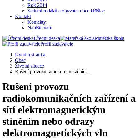
Rok 2014
Setkání rodáků a obyvatel obce Hříšice
Kontakt
Kontakty
Napište nám
Úřední deska
Mateřská škola
Profil zadavatele
Úvodní stránka
Obec
Životní situace
Rušení provozu radiokomunikačních...
Rušení provozu
radiokomunikačních zařízení a
sítí elektromagnetickým
stíněním nebo odrazy
elektromagnetických vln