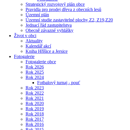
Strategický rozvojový plán obce
Pravidla pro prodej dřeva z obecních lesů
Územní plán
Územní studie zastavitelné plochy Z2, Z19,Z20
Jednací řád zastupitelstva
Obecně závazné vyhlášky
Život v obci
Aktuality
Kalendář akcí
Kniha Hříšice a Jersice
Fotogalerie
Fotogalerie obce
Rok 2026
Rok 2025
Rok 2024
Fotbalový turnaj - pouť
Rok 2023
Rok 2022
Rok 2021
Rok 2020
Rok 2019
Rok 2018
Rok 2017
Rok 2016
Rok 2015