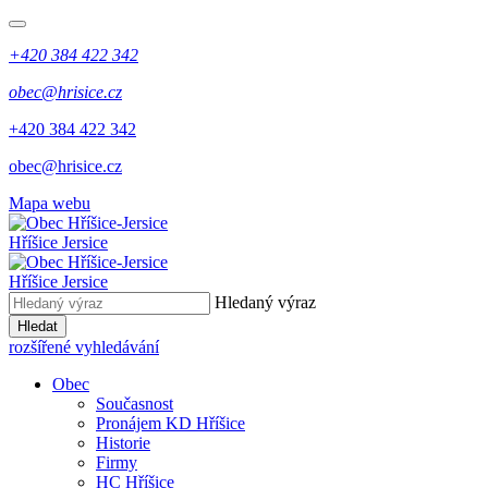
+420 384 422 342
obec@hrisice.cz
+420 384 422 342
obec@hrisice.cz
Mapa webu
Hříšice Jersice
Hříšice Jersice
Hledaný výraz
Hledat
rozšířené vyhledávání
Obec
Současnost
Pronájem KD Hříšice
Historie
Firmy
HC Hříšice