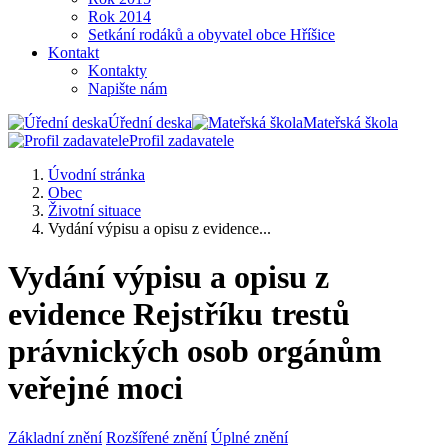
Rok 2014
Setkání rodáků a obyvatel obce Hříšice
Kontakt
Kontakty
Napište nám
Úřední deska
Mateřská škola
Profil zadavatele
Úvodní stránka
Obec
Životní situace
Vydání výpisu a opisu z evidence...
Vydání výpisu a opisu z
evidence Rejstříku trestů
právnických osob orgánům
veřejné moci
Základní znění
Rozšířené znění
Úplné znění