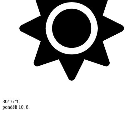
30/16 °C
pondělí
10. 8.