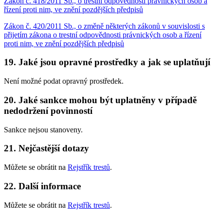
Zákon č. 418/2011 Sb., o trestní odpovědnosti právnických osob a
řízení proti nim, ve znění pozdějších předpisů
Zákon č. 420/2011 Sb., o změně některých zákonů v souvislosti s
přijetím zákona o trestní odpovědnosti právnických osob a řízení
proti nim, ve znění pozdějších předpisů
19. Jaké jsou opravné prostředky a jak se uplatňují
Není možné podat opravný prostředek.
20. Jaké sankce mohou být uplatněny v případě
nedodržení povinností
Sankce nejsou stanoveny.
21. Nejčastější dotazy
Můžete se obrátit na
Rejstřík trestů
.
22. Další informace
Můžete se obrátit na
Rejstřík trestů
.