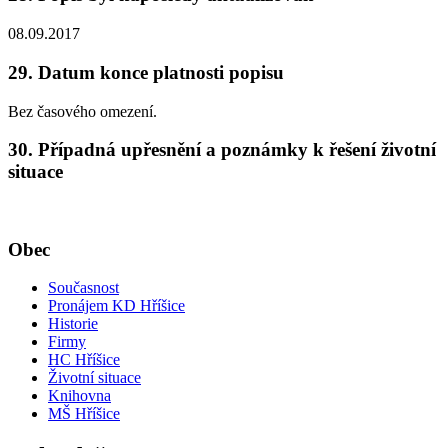
08.09.2017
29. Datum konce platnosti popisu
Bez časového omezení.
30. Případná upřesnění a poznámky k řešení životní
situace
Obec
Současnost
Pronájem KD Hříšice
Historie
Firmy
HC Hříšice
Životní situace
Knihovna
MŠ Hříšice