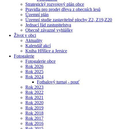
Strategický rozvojový plán obce
Pravidla pro prodej dřeva z obecních lesů
Územní plán
Územní studie zastavitelné plochy Z2, Z19,Z20
Jednací řád zastupitelstva
Obecně závazné vyhlášky
Život v obci
Aktuality
Kalendář akcí
Kniha Hříšice a Jersice
Fotogalerie
Fotogalerie obce
Rok 2026
Rok 2025
Rok 2024
Fotbalový turnaj - pouť
Rok 2023
Rok 2022
Rok 2021
Rok 2020
Rok 2019
Rok 2018
Rok 2017
Rok 2016
Rok 2015