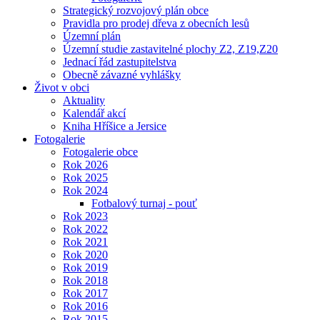
Strategický rozvojový plán obce
Pravidla pro prodej dřeva z obecních lesů
Územní plán
Územní studie zastavitelné plochy Z2, Z19,Z20
Jednací řád zastupitelstva
Obecně závazné vyhlášky
Život v obci
Aktuality
Kalendář akcí
Kniha Hříšice a Jersice
Fotogalerie
Fotogalerie obce
Rok 2026
Rok 2025
Rok 2024
Fotbalový turnaj - pouť
Rok 2023
Rok 2022
Rok 2021
Rok 2020
Rok 2019
Rok 2018
Rok 2017
Rok 2016
Rok 2015