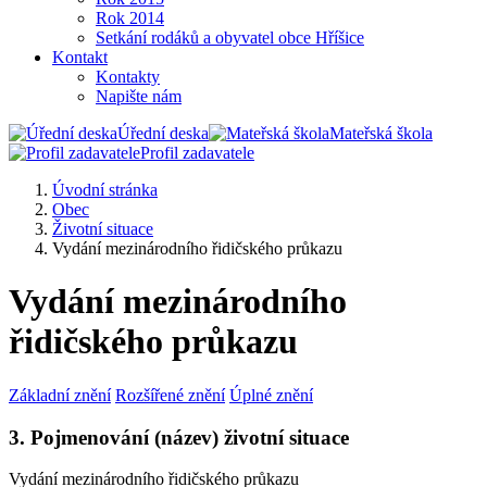
Rok 2014
Setkání rodáků a obyvatel obce Hříšice
Kontakt
Kontakty
Napište nám
Úřední deska
Mateřská škola
Profil zadavatele
Úvodní stránka
Obec
Životní situace
Vydání mezinárodního řidičského průkazu
Vydání mezinárodního
řidičského průkazu
Základní znění
Rozšířené znění
Úplné znění
3. Pojmenování (název) životní situace
Vydání mezinárodního řidičského průkazu