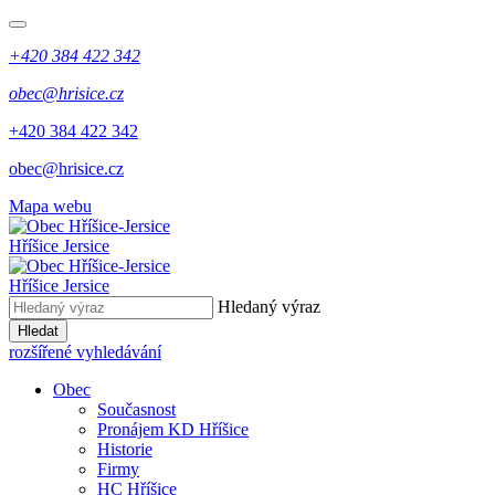
+420 384 422 342
obec@hrisice.cz
+420 384 422 342
obec@hrisice.cz
Mapa webu
Hříšice Jersice
Hříšice Jersice
Hledaný výraz
Hledat
rozšířené vyhledávání
Obec
Současnost
Pronájem KD Hříšice
Historie
Firmy
HC Hříšice